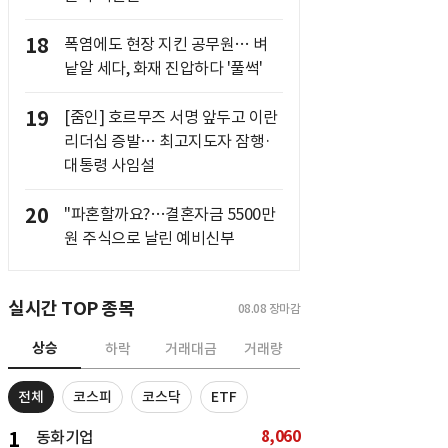
18
폭염에도 현장 지킨 공무원… 벼
낱알 세다, 화재 진압하다 '풀썩'
19
[줌인] 호르무즈 서명 앞두고 이란
리더십 증발… 최고지도자 잠행·
대통령 사임설
20
"파혼할까요?…결혼자금 5500만
원 주식으로 날린 예비신부
실시간 TOP 종목
08.08
장마감
상승
하락
거래대금
거래량
전체
코스피
코스닥
ETF
8,060
1
동화기업