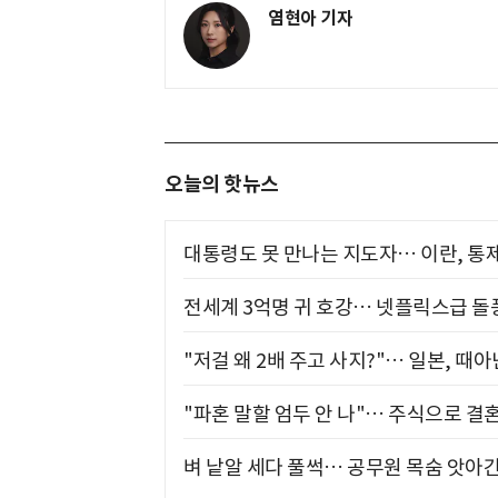
염현아 기자
오늘의 핫뉴스
대통령도 못 만나는 지도자… 이란, 통
전세계 3억명 귀 호강… 넷플릭스급 돌
"저걸 왜 2배 주고 사지?"… 일본, 때
"파혼 말할 엄두 안 나"… 주식으로 결
벼 낱알 세다 풀썩… 공무원 목숨 앗아간