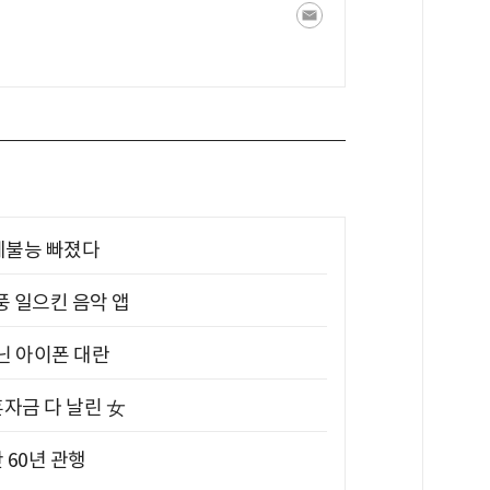
제불능 빠졌다
풍 일으킨 음악 앱
아닌 아이폰 대란
혼자금 다 날린 女
 60년 관행