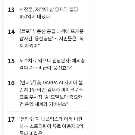
13
서장훈, 28억에 산 양재역 빌딩
450억에 내놨다
14
[르포] 부동산 공급 대책에 뜨거운
감자된 '용산공원'… 시민들은 "녹
지 지켜야"
15
도수치료 막으니 신장분사·체외충
격파로… 비급여 '풍선효과'
16
[인터뷰] 美 DARPA AI 사이버 챌
린지 1위 이끈 김태수 마이크로소
프트 부사장 "AI 모델보다 중요한
건 운영 체계와 거버넌스"
17
'음악 앱'이 넷플릭스와 어깨 나란
히… 스포티파이 유료 이용자 3억
돌파 비결은