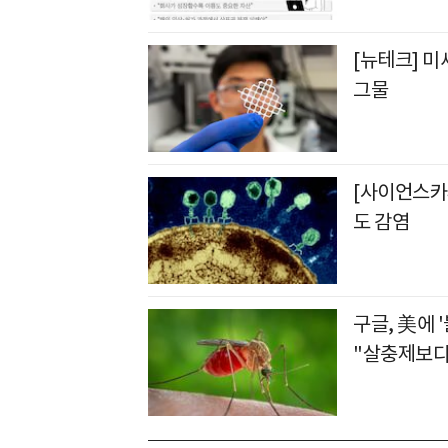
[뉴테크] 미
그물
[사이언스카페
도 감염
구글, 美에 
"살충제보다