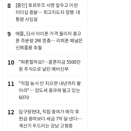
8
[줌인] 호르무즈 서명 앞두고 이란
리더십 증발… 최고지도자 잠행·대
통령 사임설
9
애플, 日서 아이폰 가격 올리자 중고
폰 주문량 2배 껑충… 리퍼폰 패널은
신제품용 추월
10
"파혼할까요?…결혼자금 5500만
원 주식으로 날린 예비신부
11
"직접 농사 안 지으면 내년까지 팔
아라"… 양도세 중과에 떨고 있는
6070
12
압구정현대, 직접 증여가 매각 후
현금 증여보다 세금 7억 덜 낸다…
계산기 두드리는 강남 고령층