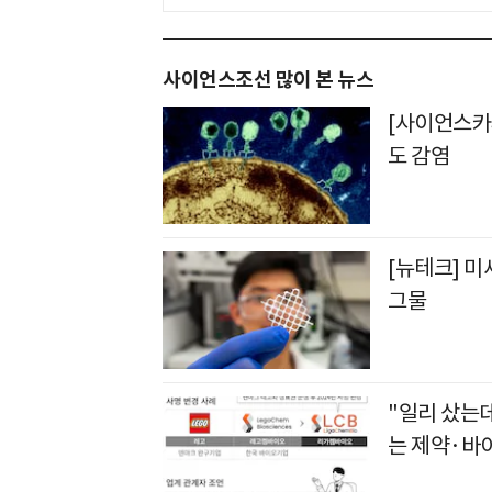
사이언스조선 많이 본 뉴스
[사이언스카페
도 감염
[뉴테크] 미
그물
"일리 샀는
는 제약·바