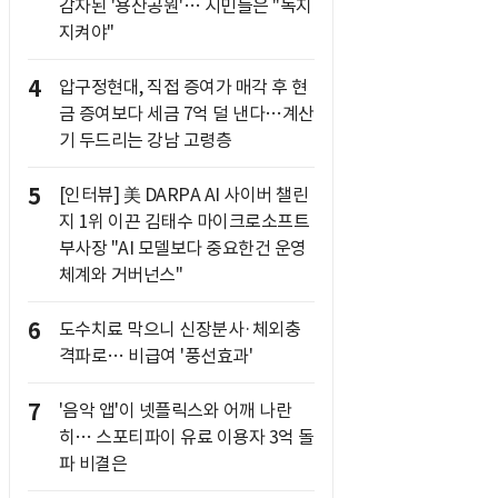
감자된 '용산공원'… 시민들은 "녹지
지켜야"
4
압구정현대, 직접 증여가 매각 후 현
금 증여보다 세금 7억 덜 낸다…계산
기 두드리는 강남 고령층
5
[인터뷰] 美 DARPA AI 사이버 챌린
지 1위 이끈 김태수 마이크로소프트
부사장 "AI 모델보다 중요한건 운영
체계와 거버넌스"
6
도수치료 막으니 신장분사·체외충
격파로… 비급여 '풍선효과'
7
'음악 앱'이 넷플릭스와 어깨 나란
히… 스포티파이 유료 이용자 3억 돌
파 비결은