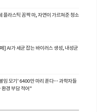
세 플라스틱 꼼짝 마, 자연이 가르쳐준 청소
] AI가 세균 잡는 바이러스 생성, 내성균
'불임 모기' 6400만 마리 푼다… 과학자들
 환경 부담 적어"