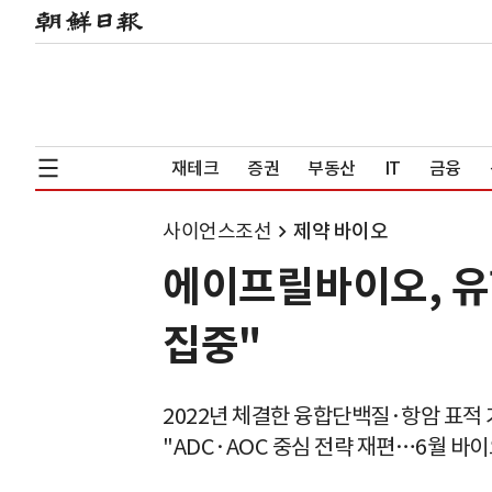
재테크
증권
부동산
IT
금융
사이언스조선
제약 바이오
에이프릴바이오, 유
집중"
2022년 체결한 융합단백질·항암 표적
"ADC·AOC 중심 전략 재편…6월 바