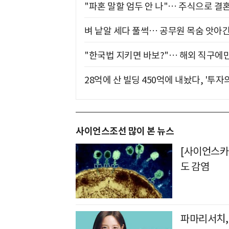
"파혼 말할 엄두 안 나"… 주식으로 결
벼 낱알 세다 풀썩… 공무원 목숨 앗아간
"한국법 지키면 바보?"… 해외 직구에만
28억에 산 빌딩 450억에 내놨다, '투자
사이언스조선 많이 본 뉴스
[사이언스카페
도 감염
파마리서치, 