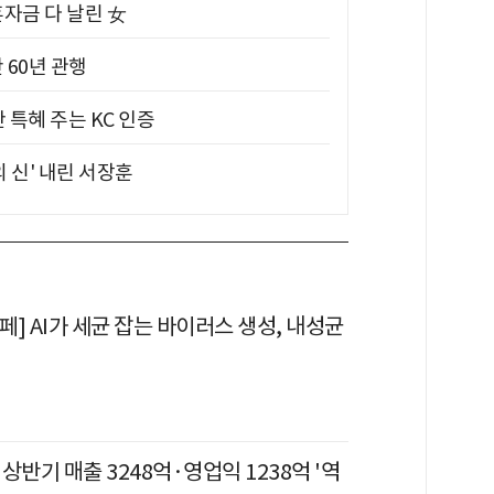
혼자금 다 날린 女
 60년 관행
 특혜 주는 KC 인증
의 신' 내린 서장훈
] AI가 세균 잡는 바이러스 생성, 내성균
상반기 매출 3248억·영업익 1238억 '역