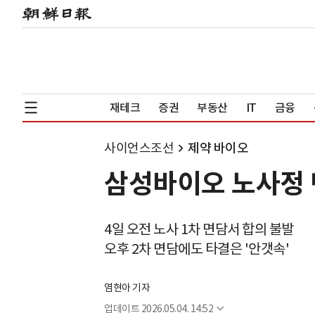
재테크
증권
부동산
IT
금융
사이언스조선
제약 바이오
삼성바이오 노사정 
4일 오전 노사 1차 면담서 합의 불발
오후 2차 면담에도 타결은 '안갯속'
염현아 기자
업데이트
2026.05.04. 14:52