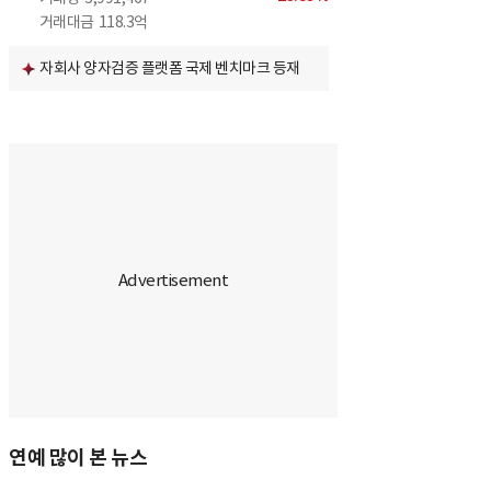
거래대금
118.3억
자회사 양자검증 플랫폼 국제 벤치마크 등재
연예 많이 본 뉴스