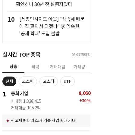
확인하니 30년 전 실종자였다
10
[세종인사이드 아웃] "상속세 때문
에 집 팔아서 되겠냐" 李 약속한
'공제 확대' 도입 불발
실시간 TOP 종목
08.07
장마감
상승
하락
거래대금
거래량
전체
코스피
코스닥
ETF
8,060
1
동화기업
+
30
%
거래량
1,338,415
거래대금
105.2억
전고체 배터리 소재 기술 사업 확대 기대