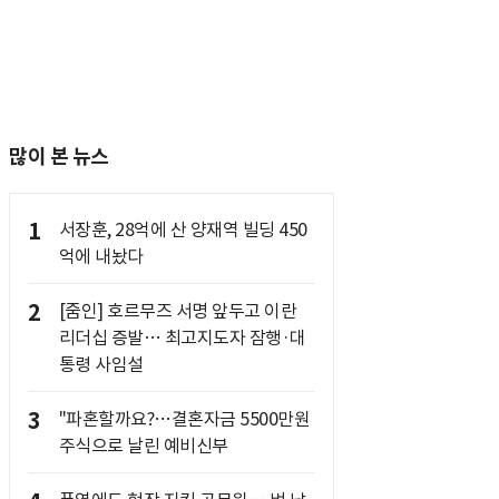
많이 본 뉴스
1
서장훈, 28억에 산 양재역 빌딩 450
억에 내놨다
2
[줌인] 호르무즈 서명 앞두고 이란
리더십 증발… 최고지도자 잠행·대
통령 사임설
3
"파혼할까요?…결혼자금 5500만원
주식으로 날린 예비신부