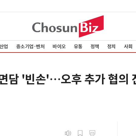
산업
중소기업·벤처
바이오
유통
정책
정치
사회
면담 '빈손'…오후 추가 협의 