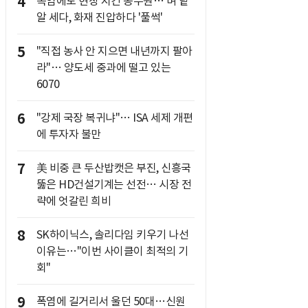
4
폭염에도 현장 지킨 공무원… 벼 낱
알 세다, 화재 진압하다 '풀썩'
5
"직접 농사 안 지으면 내년까지 팔아
라"… 양도세 중과에 떨고 있는
6070
6
"강제 국장 복귀냐"… ISA 세제 개편
에 투자자 불만
7
美 비중 큰 두산밥캣은 부진, 신흥국
뚫은 HD건설기계는 선전… 시장 전
략에 엇갈린 희비
8
SK하이닉스, 솔리다임 키우기 나선
이유는…"이번 사이클이 최적의 기
회"
9
폭염에 길거리서 울던 50대…신원