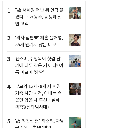
1
"故 서세원 떠난 뒤 연락 끊
겼다"…서동주, 동생과 절
연 고백
2
'의사 남편♥' 재혼 윤해영,
55세 믿기지 않는 미모
3
전소미, 수영복이 핫걸 담
기에 너무 작은 거 아냐? 여
름 미모에 '깜짝'
4
부모와 12세·8세 자녀 일
가족 사망 사건, 아내는 속
옷만 입은 채 투신…살해
의혹?(실화탐사대)
5
'故 최진실 딸' 최준희, 다낭
물속에서 뽐낸 '뼈말