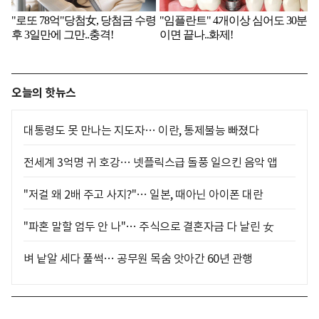
오늘의 핫뉴스
대통령도 못 만나는 지도자… 이란, 통제불능 빠졌다
전세계 3억명 귀 호강… 넷플릭스급 돌풍 일으킨 음악 앱
"저걸 왜 2배 주고 사지?"… 일본, 때아닌 아이폰 대란
"파혼 말할 엄두 안 나"… 주식으로 결혼자금 다 날린 女
벼 낱알 세다 풀썩… 공무원 목숨 앗아간 60년 관행