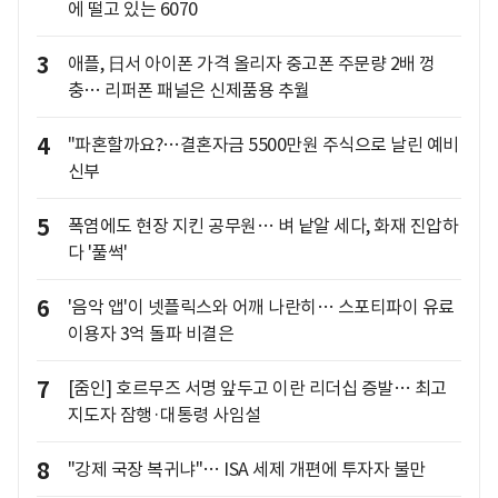
에 떨고 있는 6070
3
애플, 日서 아이폰 가격 올리자 중고폰 주문량 2배 껑
충… 리퍼폰 패널은 신제품용 추월
4
"파혼할까요?…결혼자금 5500만원 주식으로 날린 예비
신부
5
폭염에도 현장 지킨 공무원… 벼 낱알 세다, 화재 진압하
다 '풀썩'
6
'음악 앱'이 넷플릭스와 어깨 나란히… 스포티파이 유료
이용자 3억 돌파 비결은
7
[줌인] 호르무즈 서명 앞두고 이란 리더십 증발… 최고
지도자 잠행·대통령 사임설
8
"강제 국장 복귀냐"… ISA 세제 개편에 투자자 불만