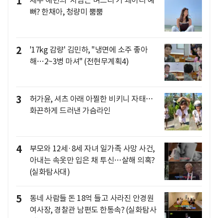
1
제주 해변의 '차범근 며느리'가 왜이리 예
뻐? 한채아, 청량미 뿜뿜
2
'17kg 감량' 김민하, "냉면에 소주 좋아
해…2~3병 마셔" (전현무계획4)
3
허가윤, 셔츠 아래 아찔한 비키니 자태…
화끈하게 드러낸 가슴라인
4
부모와 12세·8세 자녀 일가족 사망 사건,
아내는 속옷만 입은 채 투신…살해 의혹?
(실화탐사대)
5
동네 사람들 돈 18억 들고 사라진 안경원
여사장, 경찰관 남편도 한통속? (실화탐사