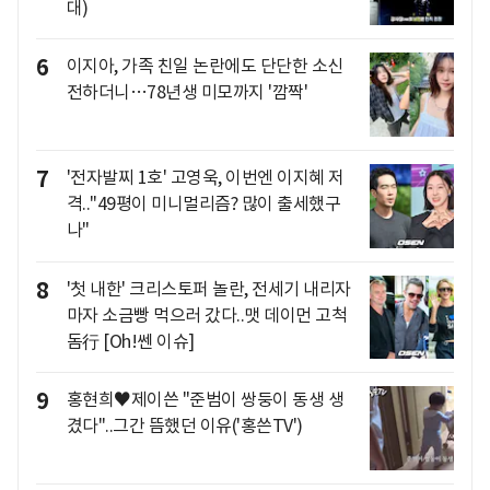
대)
6
이지아, 가족 친일 논란에도 단단한 소신
전하더니…78년생 미모까지 '깜짝'
7
'전자발찌 1호' 고영욱, 이번엔 이지혜 저
격.."49평이 미니멀리즘? 많이 출세했구
나"
8
'첫 내한' 크리스토퍼 놀란, 전세기 내리자
마자 소금빵 먹으러 갔다..맷 데이먼 고척
돔行 [Oh!쎈 이슈]
9
홍현희♥제이쓴 "준범이 쌍둥이 동생 생
겼다"..그간 뜸했던 이유('홍쓴TV')