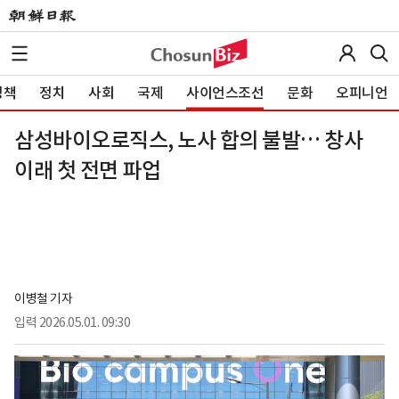
정책
정치
사회
국제
사이언스조선
문화
오피니언
삼성바이오로직스, 노사 합의 불발… 창사
이래 첫 전면 파업
이병철 기자
입력
2026.05.01. 09:30