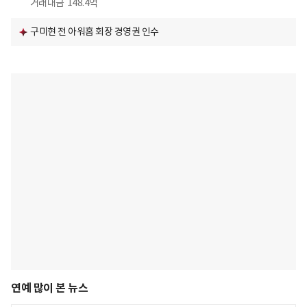
거래대금
148.4억
구미현 전 아워홈 회장 경영권 인수
연예 많이 본 뉴스