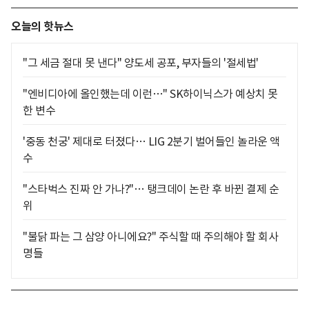
오늘의 핫뉴스
"그 세금 절대 못 낸다" 양도세 공포, 부자들의 '절세법'
"엔비디아에 올인했는데 이런…" SK하이닉스가 예상치 못
한 변수
'중동 천궁' 제대로 터졌다… LIG 2분기 벌어들인 놀라운 액
수
"스타벅스 진짜 안 가나?"… 탱크데이 논란 후 바뀐 결제 순
위
"불닭 파는 그 삼양 아니에요?" 주식할 때 주의해야 할 회사
명들