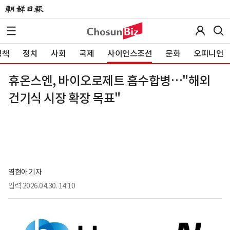
정책
정치
사회
국제
사이언스조선
문화
오피니언
휴온스엔, 바이오로제트 흡수합병…"해외
건기식 시장 확장 목표"
염현아 기자
입력
2026.04.30. 14:10