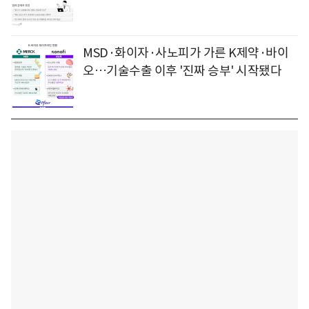
MSD·화이자·사노피가 가른 K제약·바이
오…기술수출 이후 '진짜 승부' 시작됐다