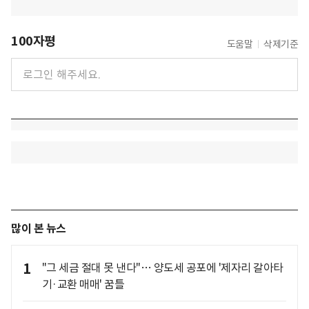
100자평
도움말
삭제기준
많이 본 뉴스
1
"그 세금 절대 못 낸다"… 양도세 공포에 '제자리 갈아타
기·교환 매매' 꿈틀