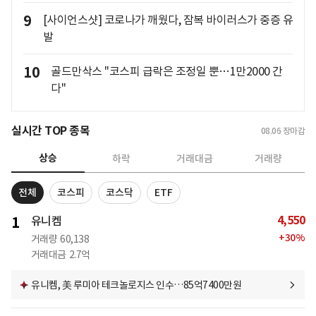
9
[사이언스샷] 코로나가 깨웠다, 잠복 바이러스가 중증 유
발
10
골드만삭스 "코스피 급락은 조정일 뿐…1만2000 간
다"
실시간 TOP 종목
08.06
장마감
상승
하락
거래대금
거래량
전체
코스피
코스닥
ETF
4,550
1
유니켐
+
30
%
거래량
60,138
거래대금
2.7억
유니켐, 美 루미아 테크놀로지스 인수…85억7400만원