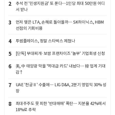
2
추석 전 '민생지원금' 또 푼다…1인당 최대 50만원 어디
서 받나
3
먼저 맺은 LTA, 손해로 돌아올까… SK하이닉스, HBM
선점의 기회비용
4
투썸플레이스, 정말 스타벅스 제쳤나
5
[단독] 부대찌개·보쌈 프랜차이즈 '놀부' 기업회생 신청
6
美, 中 태양광 막을 '역대급 카드' 내놨다… 韓 업계 기대
감↑
7
UAE '천궁Ⅱ' 수출에… LIG D&A, 2분기 영업익 30% 성
장
8
최대주주도 못 피한 '반대매매' 폭탄… 지분율 42%에서
18%로 추락