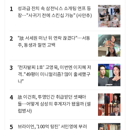
1
성과급 잔치 속 삼전닉스 소개팅 연프 등
장…"사귀기 전에 스킨십 가능" (사만추)
2
"故 서세원 떠난 뒤 연락 끊겼다"…서동
주, 동생과 절연 고백
3
'전자발찌 1호' 고영욱, 이번엔 이지혜 저
격.."49평이 미니멀리즘? 많이 출세했구
나"
4
故 이건희, 투명인간 취급받던 셋째아
들…어떻게 삼성의 후계자가 됐을까 (셀
럽병사)
5
브라이언, '100억 탕진' 서인영에 부러