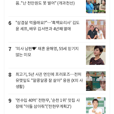
움.."난 천만원도 못 벌어" (개과천선)
6
"삼겹살 먹을래요?"…'흑백요리사' 김도
윤 셰프, 배우 김서연과 4년째 열애
7
'의사 남편♥' 재혼 윤해영, 55세 믿기지
않는 미모
8
최고기, 5년 사귄 연인에 프러포즈…전처
유깻잎도 "알콩달콩 잘 살아" 응원 (X의 사
생활)
9
'연수입 40억' 전현무, '순천 1위' 맛집 사
장에 "아들 삼아줘"('전현무계획2')