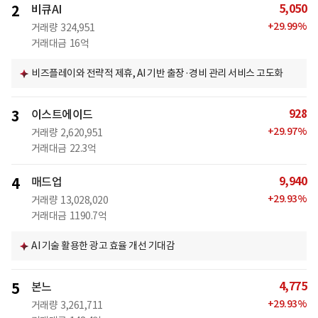
5,050
2
비큐AI
+
29.99
%
거래량
324,951
거래대금
16억
비즈플레이와 전략적 제휴, AI 기반 출장·경비 관리 서비스 고도화
928
3
이스트에이드
+
29.97
%
거래량
2,620,951
거래대금
22.3억
9,940
4
매드업
+
29.93
%
거래량
13,028,020
거래대금
1190.7억
AI 기술 활용한 광고 효율 개선 기대감
4,775
5
본느
+
29.93
%
거래량
3,261,711