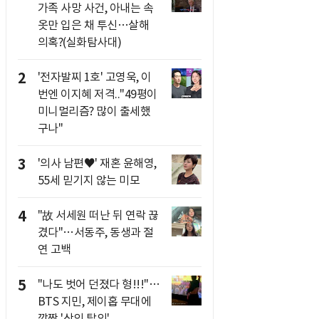
가족 사망 사건, 아내는 속
옷만 입은 채 투신…살해
의혹?(실화탐사대)
2
'전자발찌 1호' 고영욱, 이
번엔 이지혜 저격.."49평이
미니멀리즘? 많이 출세했
구나"
3
'의사 남편♥' 재혼 윤해영,
55세 믿기지 않는 미모
4
"故 서세원 떠난 뒤 연락 끊
겼다"…서동주, 동생과 절
연 고백
5
"나도 벗어 던졌다 형!!!"…
BTS 지민, 제이홉 무대에
깜짝 '상의 탈의'