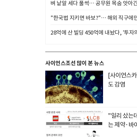
벼 낱알 세다 풀썩… 공무원 목숨 앗아간
"한국법 지키면 바보?"… 해외 직구에만
28억에 산 빌딩 450억에 내놨다, '투자
사이언스조선 많이 본 뉴스
[사이언스카페
도 감염
"일리 샀는
는 제약·바