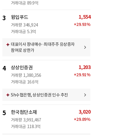
거래대금
89.9억
1,554
3
윙입푸드
+
29.93
%
거래량
346,924
거래대금
5.3억
대표이사 장내매수·최대주주 유상증자
참여로 상한가
1,203
4
상상인증권
+
29.91
%
거래량
1,380,356
거래대금
16.6억
Sh수협은행, 상상인증권 인수 추진
3,020
5
한국첨단소재
+
29.89
%
거래량
3,991,467
거래대금
118.3억