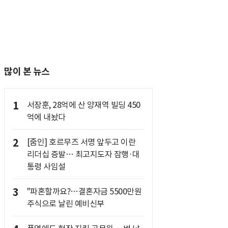
많이 본 뉴스
1
서장훈, 28억에 산 양재역 빌딩 450
억에 내놨다
2
[줌인] 호르무즈 서명 앞두고 이란
리더십 증발… 최고지도자 잠행·대
통령 사임설
3
"파혼할까요?…결혼자금 5500만원
주식으로 날린 예비신부