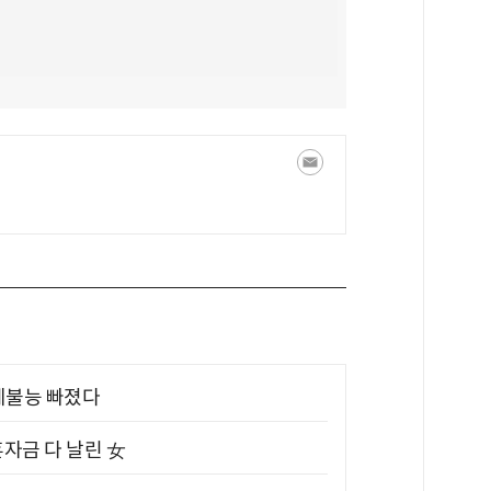
제불능 빠졌다
혼자금 다 날린 女