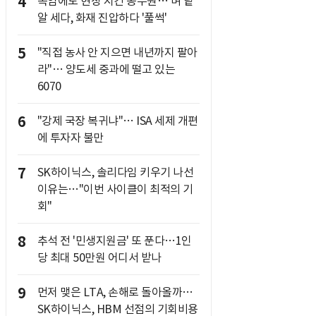
4
폭염에도 현장 지킨 공무원… 벼 낱
알 세다, 화재 진압하다 '풀썩'
5
"직접 농사 안 지으면 내년까지 팔아
라"… 양도세 중과에 떨고 있는
6070
6
"강제 국장 복귀냐"… ISA 세제 개편
에 투자자 불만
7
SK하이닉스, 솔리다임 키우기 나선
이유는…"이번 사이클이 최적의 기
회"
8
추석 전 '민생지원금' 또 푼다…1인
당 최대 50만원 어디서 받나
9
먼저 맺은 LTA, 손해로 돌아올까…
SK하이닉스, HBM 선점의 기회비용