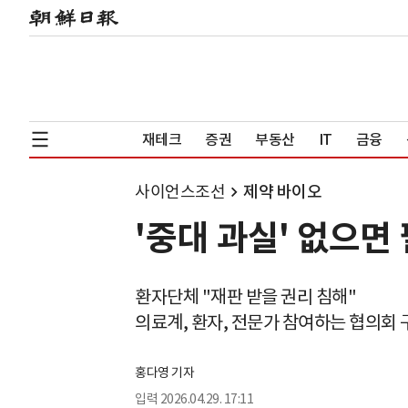
재테크
증권
부동산
IT
금융
사이언스조선
제약 바이오
'중대 과실' 없으면
환자단체 "재판 받을 권리 침해"
의료계, 환자, 전문가 참여하는 협의회
홍다영 기자
입력
2026.04.29. 17:11