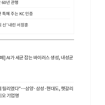
 60년 관행
 특혜 주는 KC 인증
의 신' 내린 서장훈
] AI가 세균 잡는 바이러스 생성, 내성균
데 릴리였다"…삼양·삼성·현대도, 헷갈리
이오 기업명