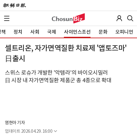
정책
정치
사회
국제
사이언스조선
문화
오피니언
셀트리온, 자가면역질환 치료제 '앱토즈마'
日출시
스위스 로슈가 개발한 '악템라'의 바이오시밀러
日 시장 내 자가면역질환 제품군 총 4종으로 확대
염현아 기자
업데이트
2026.04.29. 16:00