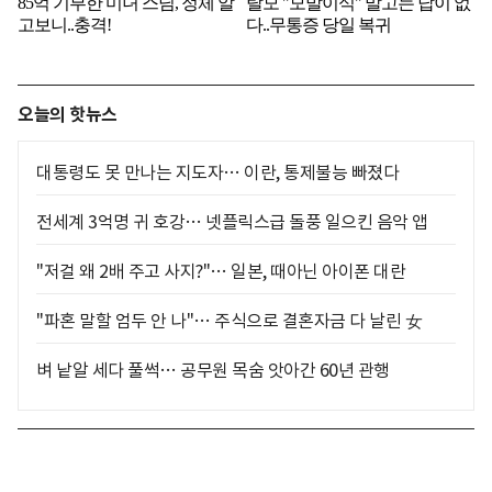
오늘의 핫뉴스
대통령도 못 만나는 지도자… 이란, 통제불능 빠졌다
전세계 3억명 귀 호강… 넷플릭스급 돌풍 일으킨 음악 앱
"저걸 왜 2배 주고 사지?"… 일본, 때아닌 아이폰 대란
"파혼 말할 엄두 안 나"… 주식으로 결혼자금 다 날린 女
벼 낱알 세다 풀썩… 공무원 목숨 앗아간 60년 관행