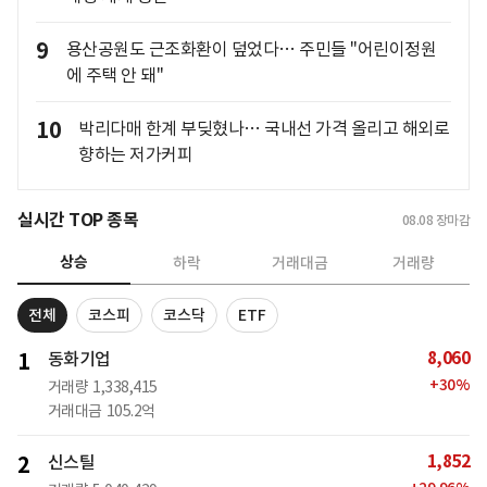
9
용산공원도 근조화환이 덮었다… 주민들 "어린이정원
에 주택 안 돼"
10
박리다매 한계 부딪혔나… 국내선 가격 올리고 해외로
향하는 저가커피
실시간 TOP 종목
08.08
장마감
상승
하락
거래대금
거래량
전체
코스피
코스닥
ETF
8,060
1
동화기업
+
30
%
거래량
1,338,415
거래대금
105.2억
1,852
2
신스틸