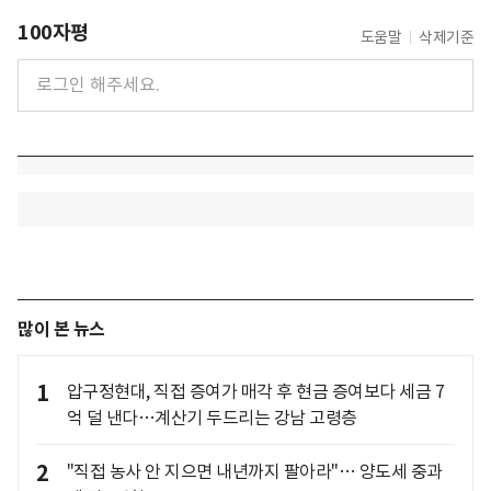
100자평
도움말
삭제기준
많이 본 뉴스
1
압구정현대, 직접 증여가 매각 후 현금 증여보다 세금 7
억 덜 낸다…계산기 두드리는 강남 고령층
2
"직접 농사 안 지으면 내년까지 팔아라"… 양도세 중과