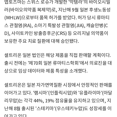
앱토즈마는 스위스 로슈가 개발한 '악템라'의 바이오시밀
러(바이오의약품 복제약)로, 지난해 9월 일본 후생노동성
(MHLW)으로부터 품목 허가를 받았다. 허가 당시 류마티
스 관절염(RA), 소아기 특발성 관절염(JIA), 캐슬만병(C
D), 사이토카인 방출증후군(CRS) 등 오리지널 의약품이
보유한 주요 치료 질환에 대해 승인됐다.
셀트리온 일본 법인은 해당 제품을 직접 판매할 계획이다.
출시 전에는 '제70회 일본 류마티스학회'에서 의료진을 대
상으로 임상 데이터와 제품 특성을 소개했다.
셀트리온은 일본 자가면역질환 시장에서 안정적인 판매를
이어가고 있다. '램시마'(인플릭시맙)와 '유플라이마'(아달
리무맙)는 각각 44%, 19% 점유율을 유지하고 있으며, 지
난해 8월 출시된 '스테키마'(우스테키누맙)도 성장세를 이
어가고 있다.