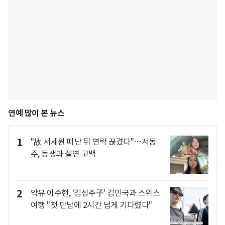
연예 많이 본 뉴스
1
"故 서세원 떠난 뒤 연락 끊겼다"…서동
주, 동생과 절연 고백
2
악뮤 이수현, '김성주子' 김민국과 스위스
여행 "첫 만남에 2시간 넘게 기다렸다"