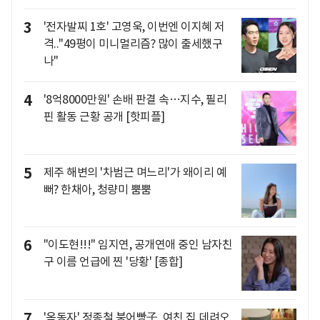
3
'전자발찌 1호' 고영욱, 이번엔 이지혜 저
격.."49평이 미니멀리즘? 많이 출세했구
나"
4
'8억8000만원' 손배 판결 속…지수, 필리
핀 활동 근황 공개 [핫피플]
5
제주 해변의 '차범근 며느리'가 왜이리 예
뻐? 한채아, 청량미 뿜뿜
6
"이도현!!!" 임지연, 공개연애 중인 남자친
구 이름 언급에 찐 '당황' [종합]
7
'옥동자' 정종철 붕어빵子, 여친 집 데려오