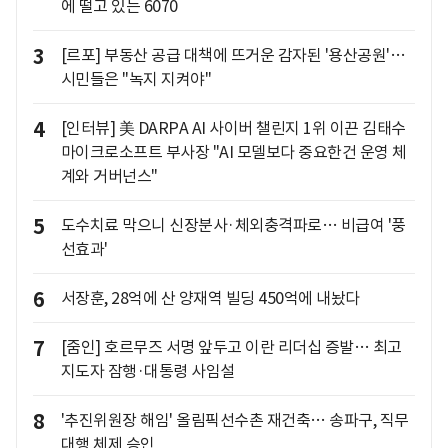
에 떨고 있는 6070
3
[르포] 부동산 공급 대책에 뜨거운 감자된 '용산공원'…
시민들은 "녹지 지켜야"
4
[인터뷰] 美 DARPA AI 사이버 챌린지 1위 이끈 김태수
마이크로소프트 부사장 "AI 모델보다 중요한건 운영 체
계와 거버넌스"
5
도수치료 막으니 신장분사·체외충격파로… 비급여 '풍
선효과'
6
서장훈, 28억에 산 양재역 빌딩 450억에 내놨다
7
[줌인] 호르무즈 서명 앞두고 이란 리더십 증발… 최고
지도자 잠행·대통령 사임설
8
'추진위원장 해임' 올림픽선수촌 재건축… 송파구, 직무
대행 체제 승인