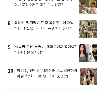
더니 분리수거도 대신..1등 신랑감
8
최성원, 백혈병 치료 후 복귀했는데 재발
"너무 힘들었다…지금은 완치한 상태"
9
'싱글맘 무당' 노슬비, 매화도령과 열애설?
"내 취향은 오지상"
10
하리수, '전남편' 미키정과 서로 응원하며
이별.."후회·미련 없다" (이중생활)