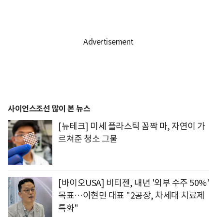
사이언스조선 많이 본 뉴스
[뉴테크] 미세 플라스틱 꼼짝 마, 자연이 가
르쳐준 청소 그물
[바이오USA] 비티젠, 내년 '외부 수주 50%'
목표…이현민 대표 "2공장, 차세대 치료제
특화"