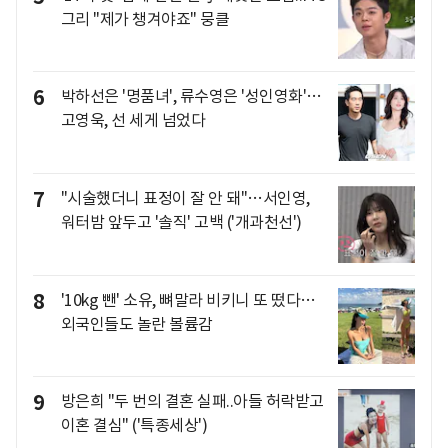
그리 "제가 챙겨야죠" 뭉클
6
박하선은 '명품녀', 류수영은 '성인영화'…
고영욱, 선 세게 넘었다
7
"시술했더니 표정이 잘 안 돼"…서인영,
워터밤 앞두고 '솔직' 고백 ('개과천선')
8
'10kg 뺀' 소유, 뼈말라 비키니 또 떴다…
외국인들도 놀란 볼륨감
9
방은희 "두 번의 결혼 실패..아들 허락받고
이혼 결심" ('특종세상')