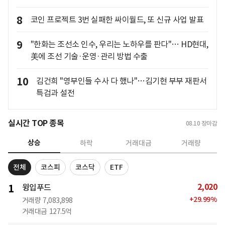
8
코인 프로젝트 3번 실패한 싸이월드, 또 신규 사업 발표
9
"한화는 조선소 인수, 우리는 노하우를 판다"… HD현대,
美에 조선 기술·운영·관리 방법 수출
10
김건희 "영부인들 수사 다 했나"…김기현 부부 재판서
특검과 설전
실시간 TOP 종목
08.10
장마감
상승
하락
거래대금
거래량
전체
코스피
코스닥
ETF
2,020
1
윙입푸드
+
29.99
%
거래량
7,083,898
거래대금
127.5억