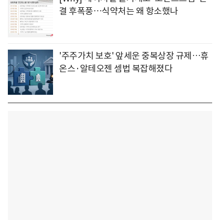
결 후폭풍…식약처는 왜 항소했나
'주주가치 보호' 앞세운 중복상장 규제…휴
온스·알테오젠 셈법 복잡해졌다