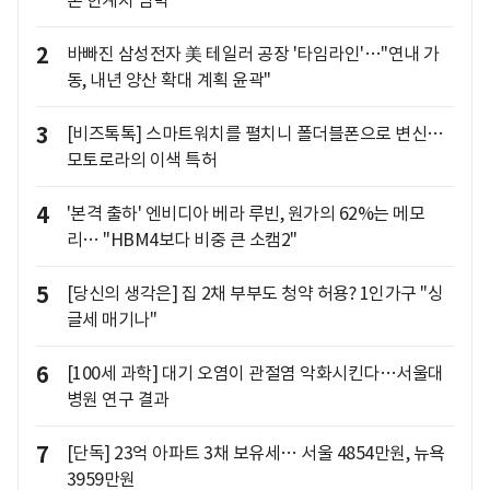
온 한계치 임박
2
바빠진 삼성전자 美 테일러 공장 '타임라인'…"연내 가
동, 내년 양산 확대 계획 윤곽"
3
[비즈톡톡] 스마트워치를 펼치니 폴더블폰으로 변신…
모토로라의 이색 특허
4
'본격 출하' 엔비디아 베라 루빈, 원가의 62%는 메모
리… "HBM4보다 비중 큰 소캠2"
5
[당신의 생각은] 집 2채 부부도 청약 허용? 1인가구 "싱
글세 매기나"
6
[100세 과학] 대기 오염이 관절염 악화시킨다…서울대
병원 연구 결과
7
[단독] 23억 아파트 3채 보유세… 서울 4854만원, 뉴욕
3959만원