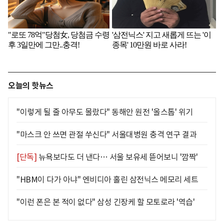
오늘의 핫뉴스
"이렇게 될 줄 아무도 몰랐다" 동해안 원전 '올스톱' 위기
"마스크 안 쓰면 관절 쑤신다" 서울대병원 충격 연구 결과
[단독]
뉴욕보다도 더 낸다… 서울 보유세 뜯어보니 '깜짝'
"HBM이 다가 아냐" 엔비디아 홀린 삼전닉스 메모리 세트
"이런 폰은 본 적이 없다" 삼성 긴장케 할 모토로라 '역습'