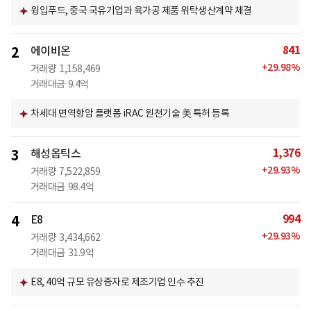
윙입푸드, 중국 국유기업과 육가공 제품 위탁생산계약 체결
841
2
에이비온
+
29.98
%
거래량
1,158,469
거래대금
9.4억
차세대 면역항암 플랫폼 iRAC 원천기술 美 특허 등록
1,376
3
해성옵틱스
+
29.93
%
거래량
7,522,859
거래대금
98.4억
994
4
E8
+
29.93
%
거래량
3,434,662
거래대금
31.9억
E8, 40억 규모 유상증자로 제조기업 인수 추진