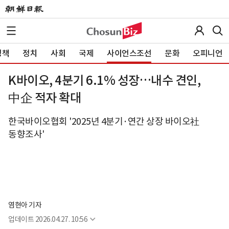
정책
정치
사회
국제
사이언스조선
문화
오피니언
K바이오, 4분기 6.1% 성장…내수 견인,
中企 적자 확대
한국바이오협회 '2025년 4분기·연간 상장 바이오社
동향조사'
염현아 기자
업데이트
2026.04.27. 10:56