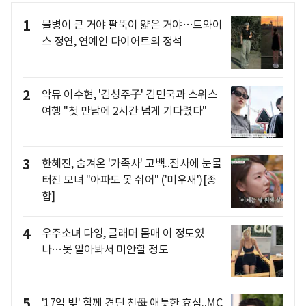
1
물병이 큰 거야 팔뚝이 얇은 거야…트와이
스 정연, 연예인 다이어트의 정석
2
악뮤 이수현, '김성주子' 김민국과 스위스
여행 "첫 만남에 2시간 넘게 기다렸다"
3
한혜진, 숨겨온 '가족사' 고백..점사에 눈물
터진 모녀 "아파도 못 쉬어" ('미우새')[종
합]
4
우주소녀 다영, 글래머 몸매 이 정도였
나…못 알아봐서 미안할 정도
5
'17억 빚' 함께 견딘 친母 애틋한 효심..MC