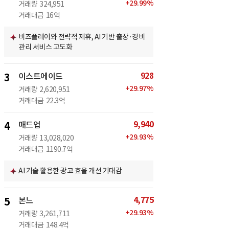
+
29.99
%
거래량
324,951
거래대금
16억
비즈플레이와 전략적 제휴, AI 기반 출장·경비
관리 서비스 고도화
928
3
이스트에이드
+
29.97
%
거래량
2,620,951
거래대금
22.3억
9,940
4
매드업
+
29.93
%
거래량
13,028,020
거래대금
1190.7억
AI 기술 활용한 광고 효율 개선 기대감
4,775
5
본느
+
29.93
%
거래량
3,261,711
거래대금
148.4억