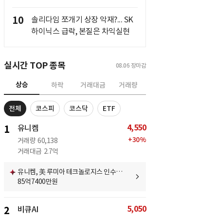
10
솔리다임 쪼개기 상장 악재?... SK
하이닉스 급락, 본질은 차익실현
실시간 TOP 종목
08.06
장마감
상승
하락
거래대금
거래량
전체
코스피
코스닥
ETF
4,550
1
유니켐
+
30
%
거래량
60,138
거래대금
2.7억
유니켐, 美 루미아 테크놀로지스 인수…
85억7400만원
5,050
2
비큐AI