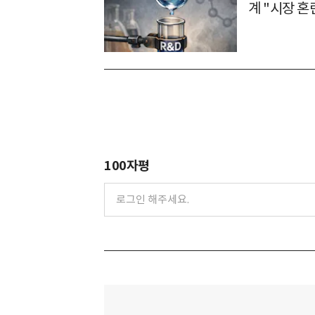
계 "시장 혼
100자평