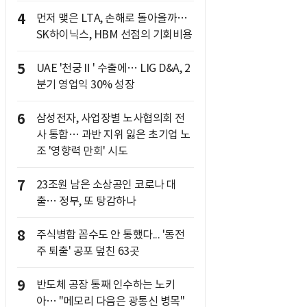
4
먼저 맺은 LTA, 손해로 돌아올까…
SK하이닉스, HBM 선점의 기회비용
5
UAE '천궁Ⅱ' 수출에… LIG D&A, 2
분기 영업익 30% 성장
6
삼성전자, 사업장별 노사협의회 전
사 통합… 과반 지위 잃은 초기업 노
조 '영향력 만회' 시도
7
23조원 남은 소상공인 코로나 대
출… 정부, 또 탕감하나
8
주식병합 꼼수도 안 통했다... '동전
주 퇴출' 공포 덮친 63곳
9
반도체 공장 통째 인수하는 노키
아… "메모리 다음은 광통신 병목"