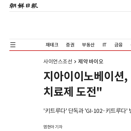
재테크
증권
부동산
IT
금융
사이언스조선
제약 바이오
지아이이노베이션, 
치료제 도전"
'키트루다' 단독과 'GI-102·키트루다'
염현아 기자