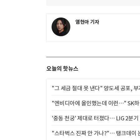
염현아 기자
오늘의 핫뉴스
"그 세금 절대 못 낸다" 양도세 공포, 
"엔비디아에 올인했는데 이런…" SK
'중동 천궁' 제대로 터졌다… LIG 2분
"스타벅스 진짜 안 가나?"… 탱크데이 