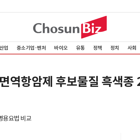
산업
중소기업·벤처
바이오
유통
정책
정치
사회
면역항암제 후보물질 흑색종 
 병용요법 비교