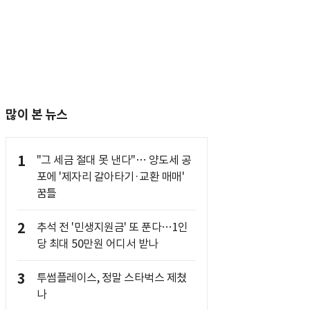
많이 본 뉴스
1
"그 세금 절대 못 낸다"… 양도세 공
포에 '제자리 갈아타기·교환 매매'
꿈틀
2
추석 전 '민생지원금' 또 푼다…1인
당 최대 50만원 어디서 받나
3
투썸플레이스, 정말 스타벅스 제쳤
나