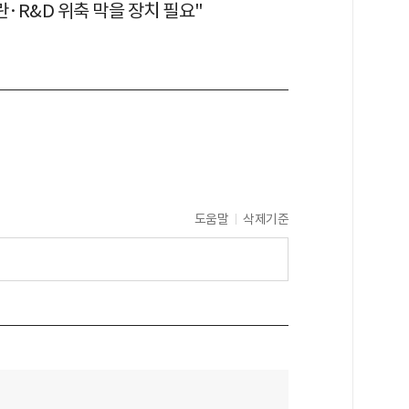
란·R&D 위축 막을 장치 필요"
도움말
삭제기준