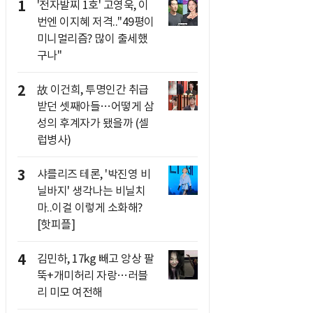
1
'전자발찌 1호' 고영욱, 이
번엔 이지혜 저격.."49평이
미니멀리즘? 많이 출세했
구나"
2
故 이건희, 투명인간 취급
받던 셋째아들…어떻게 삼
성의 후계자가 됐을까 (셀
럽병사)
3
샤를리즈 테론, '박진영 비
닐바지' 생각나는 비닐치
마..이걸 이렇게 소화해?
[핫피플]
4
김민하, 17kg 빼고 앙상 팔
뚝+개미허리 자랑…러블
리 미모 여전해