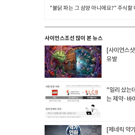
"불닭 파는 그 삼양 아니에요?" 주식할
사이언스조선 많이 본 뉴스
[사이언스샷
유발
"일리 샀는
는 제약·바
[제네릭 약