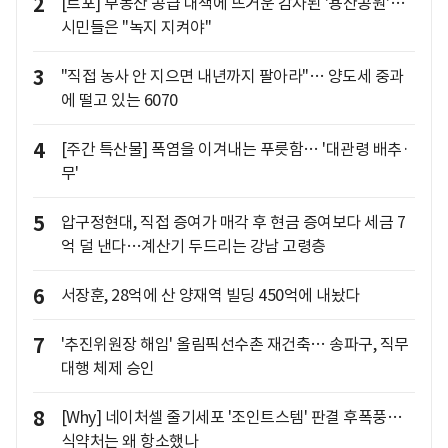
2
[르포] 부동산 공급 대책에 뜨거운 감자된 '용산공원'…
시민들은 "녹지 지켜야"
3
"직접 농사 안 지으면 내년까지 팔아라"… 양도세 중과
에 떨고 있는 6070
4
[주간 특산물] 폭염을 이겨내는 푸릇함… '대관령 배추·
무'
5
압구정현대, 직접 증여가 매각 후 현금 증여보다 세금 7
억 덜 낸다…계산기 두드리는 강남 고령층
6
서장훈, 28억에 산 양재역 빌딩 450억에 내놨다
7
'추진위원장 해임' 올림픽선수촌 재건축… 송파구, 직무
대행 체제 승인
8
[Why] 네이처셀 줄기세포 '조인트스템' 판결 후폭풍…
식약처는 왜 항소했나