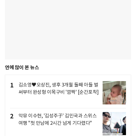
연예 많이 본 뉴스
1
김소영♥오상진, 생후 3개월 둘째 아들 벌
써부터 완성형 이목구비 '깜짝' [순간포착]
2
악뮤 이수현, '김성주子' 김민국과 스위스
여행 "첫 만남에 2시간 넘게 기다렸다"