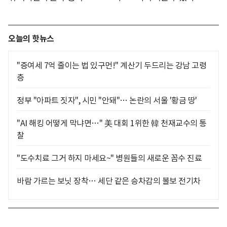
오늘의 핫뉴스
"증여세 7억 줄이는 법 있구먼!" 계산기 두드리는 강남 고령
층
정부 "아파트 짓자", 시민 "안돼"… 논란의 서울 '황금 땅'
"AI 해킹 어떻게 막냐면…" 美 대회 1위한 韓 천재교수의 통
찰
"도수치료 그거 하지 마세요~" 병원들의 새로운 꼼수 진료
바람 가르는 보닛 장착… 세단 같은 승차감의 볼보 전기차