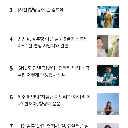
3
[사진]청담동에 뜬 김희애
4
반민정, 성추행 아픔 딛고 9월의 신부된
다…1살 연상 사업가와 결혼
5
'SNL'도 탐낸 '정년이'..김태리 난리난 국
극씬 어떻게 탄생했나 보니
6
제주 해변의 '차범근 며느리'가 왜이리 예
뻐? 한채아, 청량미 뿜뿜
7
'나는솔로' 14기 영자-상철, 현실커플 실