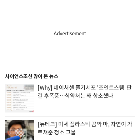
사이언스조선 많이 본 뉴스
[Why] 네이처셀 줄기세포 '조인트스템' 판
결 후폭풍…식약처는 왜 항소했나
[뉴테크] 미세 플라스틱 꼼짝 마, 자연이 가
르쳐준 청소 그물