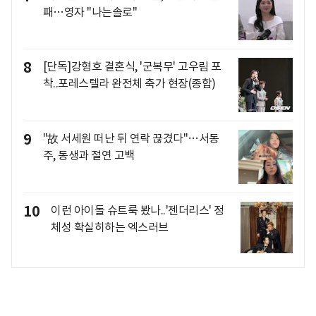
패…영자 "나는솔로"
8
[단독]강형호 결혼식, '군복무' 고우림 포
착..포레스텔라 완전체 축가 현장(종합)
9
"故 서세원 떠난 뒤 연락 끊겼다"…서동
주, 동생과 절연 고백
10
이런 아이돌 슈트룩 봤나..'젠더리스' 정
체성 확실히하는 엑스러브