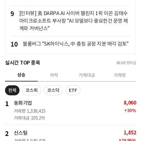
9
[인터뷰] 美 DARPA AI 사이버 챌린지 1위 이끈 김태수
마이크로소프트 부사장 "AI 모델보다 중요한건 운영 체
계와 거버넌스"
10
블룸버그 "SK하이닉스, 中 충칭 공장 지분 매각 검토"
실시간 TOP 종목
08.08
장마감
상승
하락
거래대금
거래량
전체
코스피
코스닥
ETF
8,060
1
동화기업
+
30
%
거래량
1,338,415
거래대금
105.2억
1,852
2
신스틸
+
29.96
%