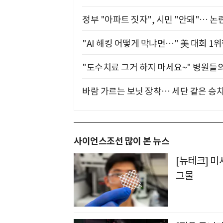
정부 "아파트 짓자", 시민 "안돼"… 논란
"AI 해킹 어떻게 막냐면…" 美 대회 1
"도수치료 그거 하지 마세요~" 병원들
바람 가르는 보닛 장착… 세단 같은 승
사이언스조선 많이 본 뉴스
[뉴테크] 미
그물