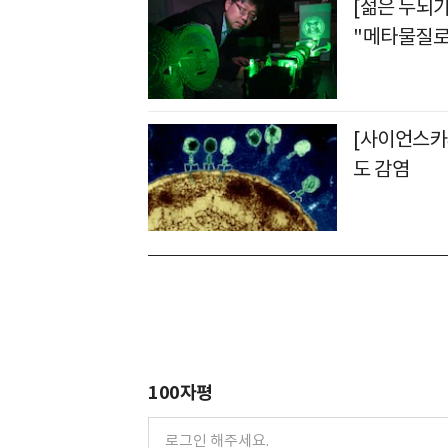
[젊은 두뇌
"메타물질로
[사이언스카페
도 감염
100자평