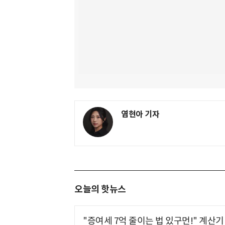
염현아 기자
오늘의 핫뉴스
"증여세 7억 줄이는 법 있구먼!" 계산