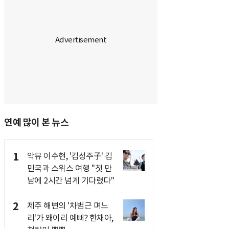
연예 많이 본 뉴스
1
악뮤 이수현, '김성주子' 김
민국과 스위스 여행 "첫 만
남에 2시간 넘게 기다렸다"
2
제주 해변의 '차범근 며느
리'가 왜이리 예뻐? 한채아,