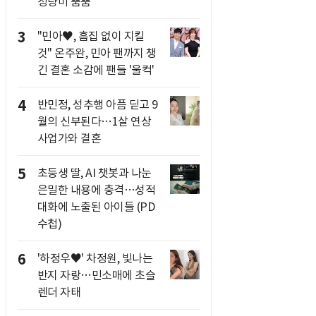
청량미 뿜뿜
3
"민아♥, 흠집 없이 지킬
것" 온주완, 민아 팬까지 챙
긴 결혼 소감에 팬들 '울컥'
4
반민정, 성추행 아픔 딛고 9
월의 신부된다…1살 연상
사업가와 결혼
5
초등생 딸, AI 챗봇과 나눈
은밀한 내용에 충격…성적
대화에 노출된 아이들 (PD
수첩)
6
'하정우♥' 차정원, 빛나는
반지 자랑…민소매에 초슬
렌더 자태