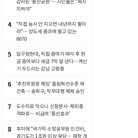
감자된 '용산공원'… 시민들은 "녹지
지켜야"
4
"직접 농사 안 지으면 내년까지 팔아
라"… 양도세 중과에 떨고 있는
6070
5
압구정현대, 직접 증여가 매각 후 현
금 증여보다 세금 7억 덜 낸다…계산
기 두드리는 강남 고령층
6
'추진위원장 해임' 올림픽선수촌 재
건축… 송파구, 직무대행 체제 승인
7
도수치료 막으니 신장분사·체외충
격파로… 비급여 '풍선효과'
8
추미애 "국가직 소방공무원 인건비,
경기도가 1조원 이상 부담… 재정 개