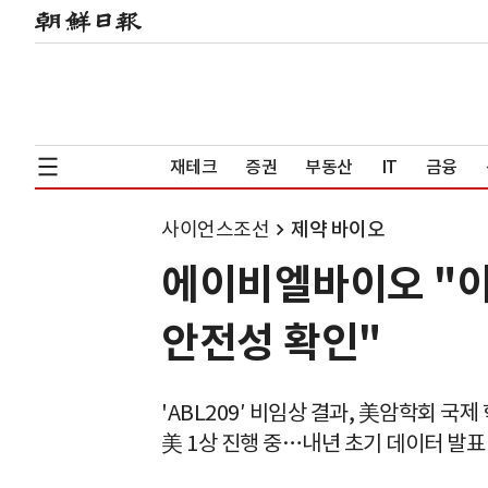
재테크
증권
부동산
IT
금융
사이언스조선
제약 바이오
에이비엘바이오 "이
안전성 확인"
'ABL209′ 비임상 결과, 美암학회 국
美 1상 진행 중…내년 초기 데이터 발표