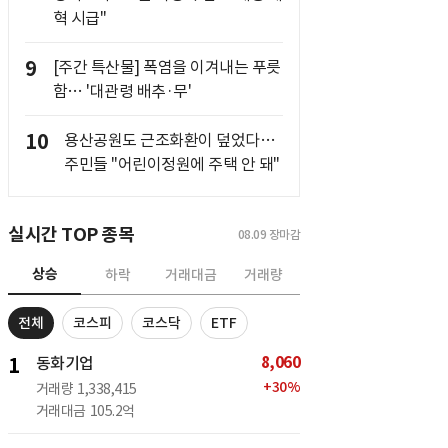
혁 시급"
9
[주간 특산물] 폭염을 이겨내는 푸릇
함… '대관령 배추·무'
10
용산공원도 근조화환이 덮었다…
주민들 "어린이정원에 주택 안 돼"
실시간 TOP 종목
08.09
장마감
상승
하락
거래대금
거래량
전체
코스피
코스닥
ETF
8,060
1
동화기업
+
30
%
거래량
1,338,415
거래대금
105.2억