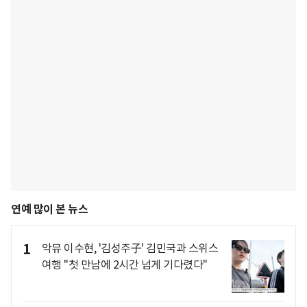
연예 많이 본 뉴스
1
악뮤 이수현, '김성주子' 김민국과 스위스
여행 "첫 만남에 2시간 넘게 기다렸다"