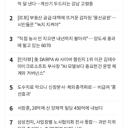
억 덜 낸다…계산기 두드리는 강남 고령층
2
[르포] 부동산 공급 대책에 뜨거운 감자된 '용산공원'…
시민들은 "녹지 지켜야"
3
"직접 농사 안 지으면 내년까지 팔아라"… 양도세 중과
에 떨고 있는 6070
4
[인터뷰] 美 DARPA AI 사이버 챌린지 1위 이끈 김태수
마이크로소프트 부사장 "AI 모델보다 중요한건 운영 체
계와 거버넌스"
5
도수치료 막으니 신장분사·체외충격파로… 비급여 '풍
선효과'
6
서장훈, 28억에 산 양재역 빌딩 450억에 내놨다
7
삼성전자, 사업장별 노사협의회 전사 통합… 과반 지위