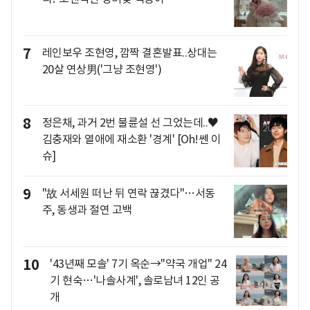
7
레인보우 조현영, 깜짝 결혼발표..상대는
20살 연상男('그냥 조현영')
8
정은채, 과거 2번 불륜설 선 그었는데..♥
김충재와 열애에 재소환 '경계' [Oh!쎈 이
슈]
9
"故 서세원 떠난 뒤 연락 끊겼다"…서동
주, 동생과 절연 고백
10
'43년째 모솔' 7기 옥순→"약국 개업" 24
기 현숙…'나솔사계', 솔로남녀 12인 공
개