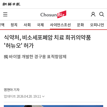
정책
정치
사회
국제
사이언스조선
문화
오피니언
식약처, 비소세포폐암 치료 희귀의약품
'허뉴오' 허가
獨 바이엘 개발한 경구용 표적항암제
염현아 기자
업데이트
2026.04.20. 19:11