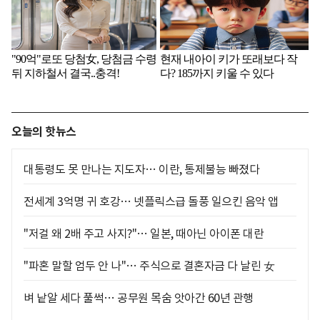
오늘의 핫뉴스
대통령도 못 만나는 지도자… 이란, 통제불능 빠졌다
전세계 3억명 귀 호강… 넷플릭스급 돌풍 일으킨 음악 앱
"저걸 왜 2배 주고 사지?"… 일본, 때아닌 아이폰 대란
"파혼 말할 엄두 안 나"… 주식으로 결혼자금 다 날린 女
벼 낱알 세다 풀썩… 공무원 목숨 앗아간 60년 관행