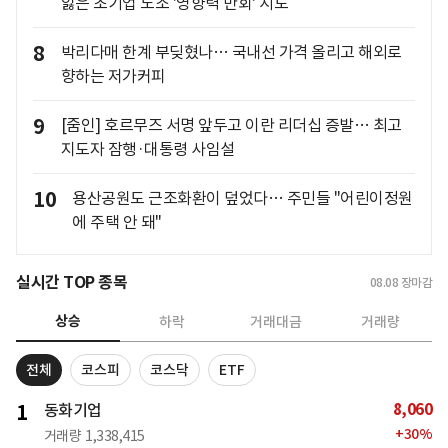
잃은 초기업 노조 '영향력 만회' 시도
8
박리다매 한계 부딪혔나… 국내선 가격 올리고 해외로
향하는 저가커피
9
[줌인] 호르무즈 서명 앞두고 이란 리더십 증발… 최고
지도자 잠행·대통령 사임설
10
용산공원도 근조화환이 덮었다… 주민들 "어린이정원
에 주택 안 돼"
실시간 TOP 종목
08.08
장마감
상승
하락
거래대금
거래량
전체
코스피
코스닥
ETF
8,060
1
동화기업
+
30
%
거래량
1,338,415