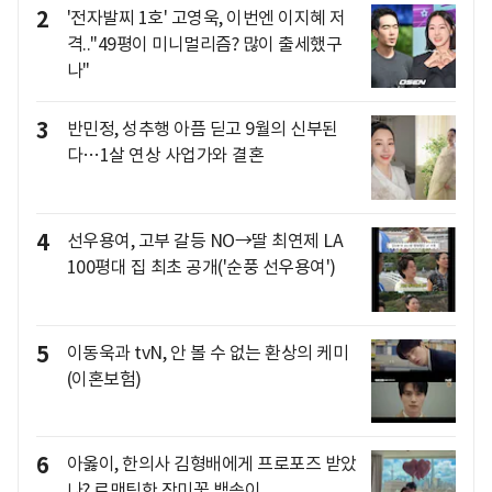
2
'전자발찌 1호' 고영욱, 이번엔 이지혜 저
격.."49평이 미니멀리즘? 많이 출세했구
나"
3
반민정, 성추행 아픔 딛고 9월의 신부된
다…1살 연상 사업가와 결혼
4
선우용여, 고부 갈등 NO→딸 최연제 LA
100평대 집 최초 공개('순풍 선우용여')
5
이동욱과 tvN, 안 볼 수 없는 환상의 케미
(이혼보험)
6
아옳이, 한의사 김형배에게 프로포즈 받았
나? 로맨틱한 장미꽃 백송이