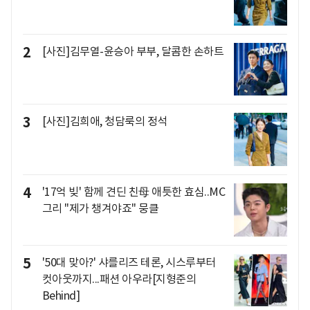
2
[사진]김무열-윤승아 부부, 달콤한 손하트
3
[사진]김희애, 청담룩의 정석
4
'17억 빚' 함께 견딘 친母 애틋한 효심..MC
그리 "제가 챙겨야죠" 뭉클
5
'50대 맞아?' 샤를리즈 테론, 시스루부터
컷아웃까지...패션 아우라[지형준의
Behind]