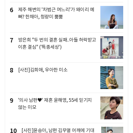
6
제주 해변의 '차범근 며느리'가 왜이리 예
뻐? 한채아, 청량미 뿜뿜
7
방은희 "두 번의 결혼 실패..아들 허락받고
이혼 결심" ('특종세상')
8
[사진]김희애, 우아한 미소
9
'의사 남편♥' 재혼 윤해영, 55세 믿기지
않는 미모
10
[사진]윤승아, 남편 김무열 어깨에 기대