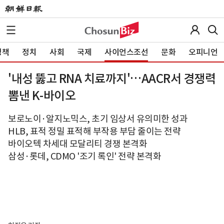
정책
정치
사회
국제
사이언스조선
문화
오피니언
'내성 뚫고 RNA 치료까지'…AACR서 경쟁력
뽐낸 K-바이오
보로노이·알지노믹스, 초기 임상서 유의미한 성과
HLB, 표적 정밀 표적해 부작용 부담 줄이는 전략
바이오텍 차세대 모달리티 경쟁 본격화
삼성·롯데, CDMO '조기 록인' 전략 본격화