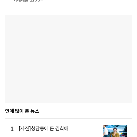
거래대금
118.3억
연예 많이 본 뉴스
1
[사진]청담동에 뜬 김희애