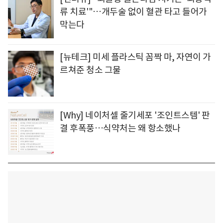
류 치료'"…개두술 없이 혈관 타고 들어가
막는다
[뉴테크] 미세 플라스틱 꼼짝 마, 자연이 가
르쳐준 청소 그물
[Why] 네이처셀 줄기세포 '조인트스템' 판
결 후폭풍…식약처는 왜 항소했나