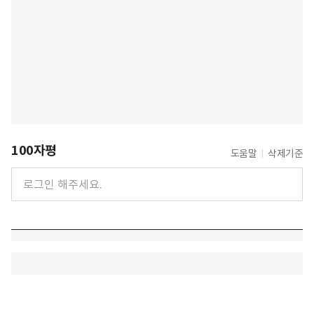
100자평
도움말
삭제기준