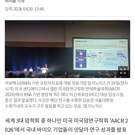
허지윤 기자
입력
2026.04.20. 13:46
리보핵산(RNA) 기반 유전자치료제 개발 전문기업 알지노믹스가 19일(현지
시각) 미국 샌디에이고에서 열린 미국암연구학회 연례학술대회(AACR
2026)에서 RNA 기반 항암제 'RZ-001'의 간세포암(HCC) 대상 임상시험
중간 결과 발표했다. 사진은 해당 연구를 수행한 김윤준 서울대병원
소화기내과 교수가 구두 발표를 하고 있는 모습. /알지노믹스
세계 3대 암학회 중 하나인 미국 미국암연구학회 'AACR 2
026′에서 국내 바이오 기업들이 잇달아 연구 성과를 발표