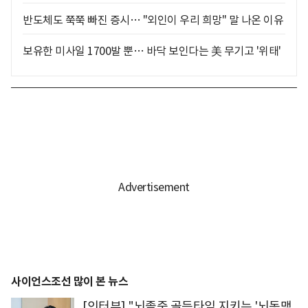
반도체도 쭉쭉 빠진 증시… "외인이 우리 희망" 말 나온 이유
보유한 미사일 1700발 뿐… 바닥 보인다는 美 무기고 '위태'
사이언스조선 많이 본 뉴스
[인터뷰] "뇌졸중 골든타임 지키는 '뇌동맥