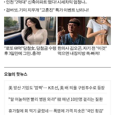
오늘의 핫뉴스
美 방산 기업도 '깜짝'… K조선, 美 배 띄울 구원투수로 등장
"말 어눌하면 빨리 병원 와라" 韓 매년 10만명 걸리는 질환
휴가철에 회 먹기 글렀네… 폭염에 가격 치솟은 '국민 횟감'