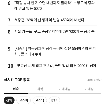
6
"직접 농사 안 지으면 내년까지 팔아라"… 양도세 중과
에 떨고 있는 6070
7
서장훈, 28억에 산 양재역 빌딩 450억에 내놨다
8
서울 영등포·구로 준공업지역에 2만7000가구 공급 속
도
9
[시승기] 역동성과 안정감 동시에 잡은 554마력의 전기
차... 폴스타 4 쿠페
10
부동산 세제 발표 후 5일, 국민 입법 의견 2000건 넘어
실시간 TOP 종목
08.09
장마감
상승
하락
거래대금
거래량
전체
코스피
코스닥
ETF