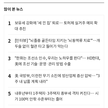
많이 본 뉴스
1
보유세 강화에 '세 낀 집' 퇴로… 토허제 실거주 예외 확
대 추진
2
[인터뷰] "뇌졸중 골든타임 지키는 '뇌동맥류 치료'"…개
두술 없이 혈관 타고 들어가 막는다
3
"한화는 조선소 인수, 우리는 노하우를 판다"… HD현대,
美에 조선 기술·운영·관리 방법 수출
4
美 국방부, 이란전 무기 소진에 방산업체 증산 압박… "3
주 내 납품 계획 내라"
5
내후년부터 1주택자·3주택자 종부세 격차 커진다… 시
가 100억 안팎 수준부터는 줄어