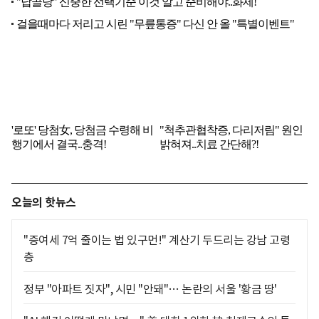
오늘의 핫뉴스
"증여세 7억 줄이는 법 있구먼!" 계산기 두드리는 강남 고령
층
정부 "아파트 짓자", 시민 "안돼"… 논란의 서울 '황금 땅'