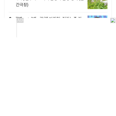
간극장)
6
'78kg→-30kg감량' 박지현, 전라노출 가
능한 '자기관리'.."과거 사진은 공개불가"
('먹을텐데')
7
부모와 12세·8세 자녀 일가족 사망 사건,
아내는 속옷만 입은 채 투신…살해 의혹?
(실화탐사대)
8
쥬얼리 예원 "개소리를 예쁘게 하네" 장모
친구와 불륜에 분노 ('탐비')
9
'폭싹' 아이유 "미스터리 임상춘 작가? 동
안이셔서 내 또래인 줄" [인터뷰⑤]