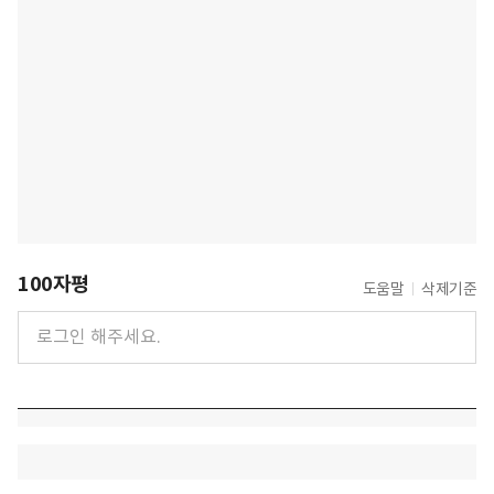
100자평
도움말
삭제기준