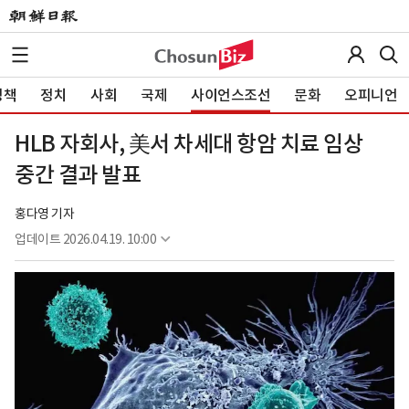
정책
정치
사회
국제
사이언스조선
문화
오피니언
HLB 자회사, 美서 차세대 항암 치료 임상
중간 결과 발표
홍다영 기자
업데이트
2026.04.19. 10:00