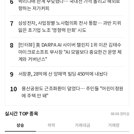
6
박리다매 한계 부딪혔나… 국내선 가격 올리고 해외로
향하는 저가커피
7
삼성전자, 사업장별 노사협의회 전사 통합… 과반 지위
잃은 초기업 노조 '영향력 만회' 시도
8
[인터뷰] 美 DARPA AI 사이버 챌린지 1위 이끈 김태수
마이크로소프트 부사장 "AI 모델보다 중요한건 운영 체
계와 거버넌스"
9
서장훈, 28억에 산 양재역 빌딩 450억에 내놨다
10
용산공원도 근조화환이 덮었다… 주민들 "어린이정원
에 주택 안 돼"
실시간 TOP 종목
08.08
장마감
상승
하락
거래대금
거래량