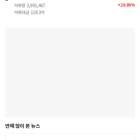
+
29.89
%
거래량
3,991,467
거래대금
118.3억
연예 많이 본 뉴스