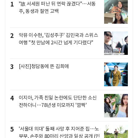
1
"故 서세원 떠난 뒤 연락 끊겼다"…서동
주, 동생과 절연 고백
2
악뮤 이수현, '김성주子' 김민국과 스위스
여행 "첫 만남에 2시간 넘게 기다렸다"
3
[사진]청담동에 뜬 김희애
4
이지아, 가족 친일 논란에도 단단한 소신
전하더니…78년생 미모까지 '깜짝'
5
'서울대 의대' 둘째 사망 후 지어준 집…노
부부, 손주와 80마리 산양과 일상 공개 (인