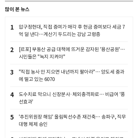
많이 본 뉴스
1
압구정현대, 직접 증여가 매각 후 현금 증여보다 세금 7
억 덜 낸다…계산기 두드리는 강남 고령층
2
[르포] 부동산 공급 대책에 뜨거운 감자된 '용산공원'…
시민들은 "녹지 지켜야"
3
"직접 농사 안 지으면 내년까지 팔아라"… 양도세 중과
에 떨고 있는 6070
4
도수치료 막으니 신장분사·체외충격파로… 비급여 '풍
선효과'
5
'추진위원장 해임' 올림픽선수촌 재건축… 송파구, 직무
대행 체제 승인