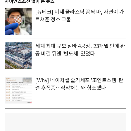
사이언스조선 많이 본 뉴스
[뉴테크] 미세 플라스틱 꼼짝 마, 자연이 가
르쳐준 청소 그물
세계 최대 규모 삼바 4공장...23개월 만에 완
공 비결 뒤엔 '반도체' 있었다
[Why] 네이처셀 줄기세포 '조인트스템' 판
결 후폭풍…식약처는 왜 항소했나