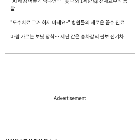
"AI 해킹 어떻게 막냐면…" 美 대회 1위한 韓 천재교수의 통
찰
"도수치료 그거 하지 마세요~" 병원들의 새로운 꼼수 진료
바람 가르는 보닛 장착… 세단 같은 승차감의 볼보 전기차