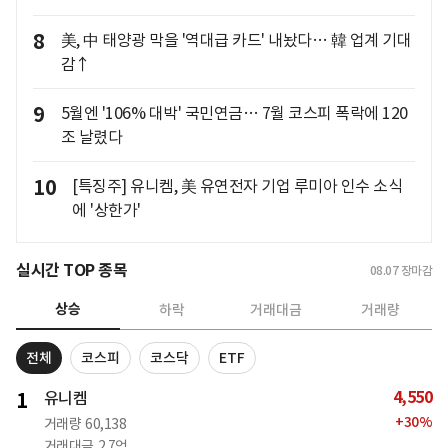
8
美, 中 태양광 막을 '역대급 카드' 내놨다… 韓 업계 기대
감↑
9
5월엔 '106% 대박' 국민연금… 7월 코스피 폭락에 120
조 날렸다
10
[특징주] 유니켐, 美 유연전자 기업 루미아 인수 소식
에 '상한가'
실시간 TOP 종목
08.07
장마감
상승
하락
거래대금
거래량
전체
코스피
코스닥
ETF
4,550
1
유니켐
+
30
%
거래량
60,138
거래대금
2.7억