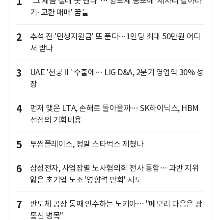
1
"그 세금 절대 못 낸다"… 양도세 공포에 '제자리 갈아타
기·교환 매매' 꿈틀
2
추석 전 '민생지원금' 또 푼다…1인당 최대 50만원 어디
서 받나
3
UAE '천궁Ⅱ' 수출에… LIG D&A, 2분기 영업익 30% 성
장
4
먼저 맺은 LTA, 손해로 돌아올까… SK하이닉스, HBM
선점의 기회비용
5
투썸플레이스, 정말 스타벅스 제쳤나
6
삼성전자, 사업장별 노사협의회 전사 통합… 과반 지위
잃은 초기업 노조 '영향력 만회' 시도
7
반도체 공장 통째 인수하는 노키아… "메모리 다음은 광
통신 병목"