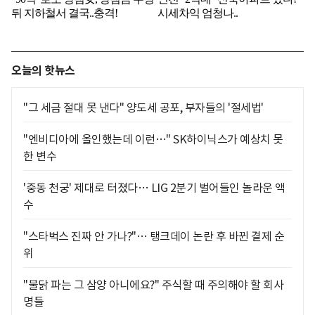
오늘의 핫뉴스
"그 세금 절대 못 낸다" 양도세 공포, 부자들의 '절세법'
"엔비디아에 올인했는데 이런…" SK하이닉스가 예상치 못
한 변수
'중동 천궁' 제대로 터졌다… LIG 2분기 벌어들인 놀라운 액
수
"스타벅스 진짜 안 가나?"… 탱크데이 논란 후 바뀐 결제 순
위
"불닭 파는 그 삼양 아니에요?" 주식할 때 주의해야 할 회사
명들