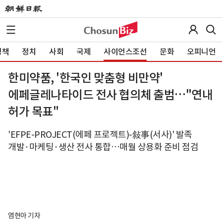
정책
정치
사회
국제
사이언스조선
문화
오피니언
한미약품, '한국인 맞춤형 비만약'
에페글레나타이드 전사 협의체 출범…"연내
허가 목표"
'EFPE-PROJECT(에페 프로젝트)-敍事(서사)' 발족
개발·마케팅·생산 전사 통합…매월 상용화 준비 점검
염현아 기자