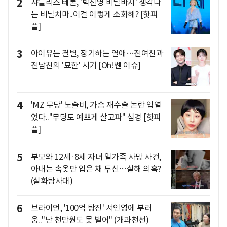
2
샤를리즈 테론, '박진영 비닐바지' 생각나
는 비닐치마..이걸 이렇게 소화해? [핫피
플]
3
아이유는 결별, 장기하는 열애…전여친과
전남친의 '묘한' 시기 [Oh!쎈 이슈]
4
'MZ 무당' 노슬비, 가슴 재수술 논란 입열
었다.."무당도 예쁘게 살고파" 심경 [핫피
플]
5
부모와 12세·8세 자녀 일가족 사망 사건,
아내는 속옷만 입은 채 투신…살해 의혹?
(실화탐사대)
6
브라이언, '100억 탕진' 서인영에 부러
움.."난 천만원도 못 벌어" (개과천선)