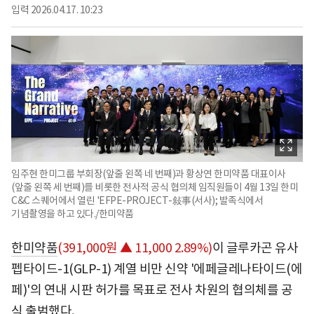
입력
2026.04.17. 10:23
임주현 한미그룹 부회장(앞줄 왼쪽 네 번째)과 황상연 한미약품 대표이사
(앞줄 왼쪽 세 번째)를 비롯한 전사적 공식 협의체 임직원들이 4월 13일 한미
C&C 스퀘어에서 열린 'EFPE-PROJECT-敍事(서사); 발족식에서
기념촬영을 하고 있다./한미약품
한미약품
(391,000원 ▲ 11,000 2.89%)
이 글루카곤 유사
펩타이드-1(GLP-1) 계열 비만 신약 '에페글레나타이드(에
페)'의 연내 시판 허가를 목표로 전사 차원의 협의체를 공
식 출범했다.