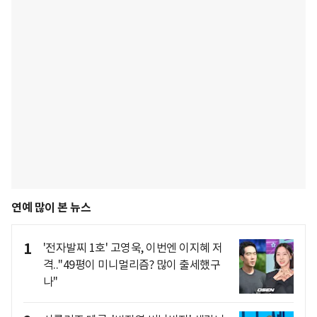
연예 많이 본 뉴스
1
'전자발찌 1호' 고영욱, 이번엔 이지혜 저
격.."49평이 미니멀리즘? 많이 출세했구
나"