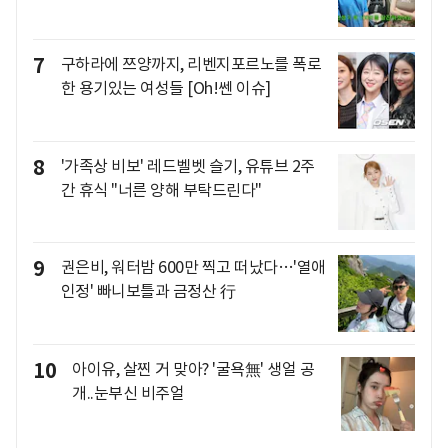
7
구하라에 쯔양까지, 리벤지포르노를 폭로
한 용기있는 여성들 [Oh!쎈 이슈]
8
'가족상 비보' 레드벨벳 슬기, 유튜브 2주
간 휴식 "너른 양해 부탁드린다"
9
권은비, 워터밤 600만 찍고 떠났다…'열애
인정' 빠니보틀과 금정산 行
10
아이유, 살찐 거 맞아? '굴욕無' 생얼 공
개..눈부신 비주얼