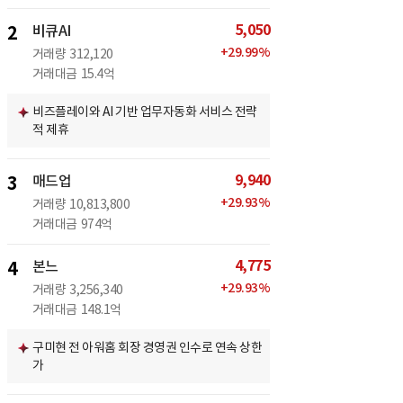
5,050
2
비큐AI
+
29.99
%
거래량
312,120
거래대금
15.4억
비즈플레이와 AI 기반 업무자동화 서비스 전략
적 제휴
9,940
3
매드업
+
29.93
%
거래량
10,813,800
거래대금
974억
4,775
4
본느
+
29.93
%
거래량
3,256,340
거래대금
148.1억
구미현 전 아워홈 회장 경영권 인수로 연속 상한
가