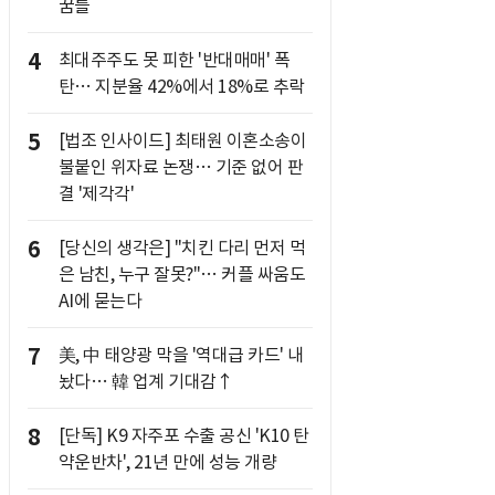
꿈틀
4
최대주주도 못 피한 '반대매매' 폭
탄… 지분율 42%에서 18%로 추락
5
[법조 인사이드] 최태원 이혼소송이
불붙인 위자료 논쟁… 기준 없어 판
결 '제각각'
6
[당신의 생각은] "치킨 다리 먼저 먹
은 남친, 누구 잘못?"… 커플 싸움도
AI에 묻는다
7
美, 中 태양광 막을 '역대급 카드' 내
놨다… 韓 업계 기대감↑
8
[단독] K9 자주포 수출 공신 'K10 탄
약운반차', 21년 만에 성능 개량