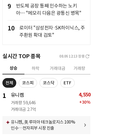
9
반도체 공장 통째 인수하는 노키
아… "메모리 다음은 광통신 병목"
10
로이터 "삼성전자·SK하이닉스, 주
주환원 확대 검토"
실시간 TOP 종목
08.06 12:13
장중
상승
하락
거래대금
거래량
전체
코스피
코스닥
ETF
4,550
1
유니켐
+
30
%
거래량
59,646
거래대금
2.7억
유니켐, 美 루미아 테크놀로지스 100%
인수…전자피부 시장 진출