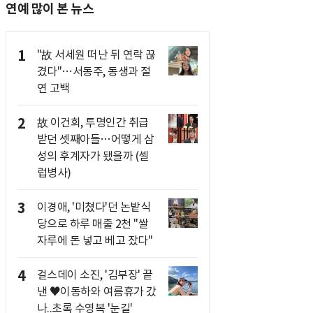
연예 많이 본 뉴스
1
"故 서세원 떠난 뒤 연락 끊
겼다"…서동주, 동생과 절
연 고백
2
故 이건희, 투명인간 취급
받던 셋째아들…어떻게 삼
성의 후계자가 됐을까 (셀
럽병사)
3
이경애, '미쳤다'던 논밭식
당으로 하루 매출 2천 "쌀
자루에 돈 넣고 베고 잤다"
4
걸스데이 소진, '김부장' 끝
낸 ♥이동하와 여름휴가 갔
나..초록 수영복 '눈길'