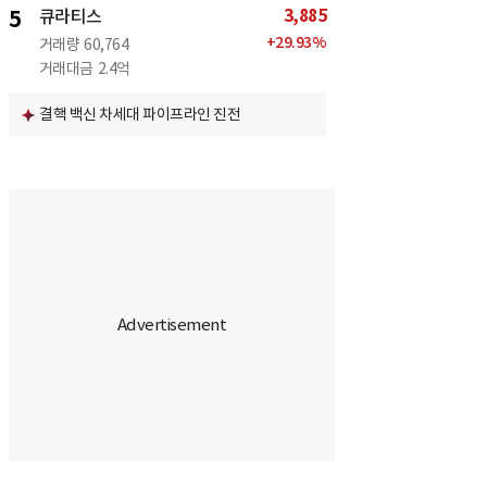
3,885
5
큐라티스
+
29.93
%
거래량
60,764
거래대금
2.4억
결핵 백신 차세대 파이프라인 진전