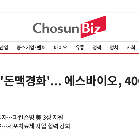
산업
중소기업·벤처
바이오
유통
정책
정치
사회
'돈맥경화'... 에스바이오, 
투자…파킨슨병 美 3상 지원
너로…세포치료제 사업 협력 강화