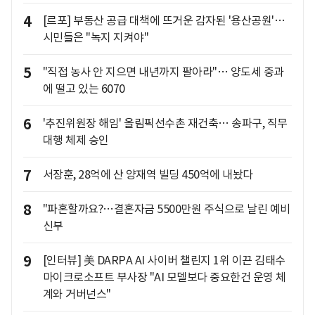
4
[르포] 부동산 공급 대책에 뜨거운 감자된 '용산공원'…
시민들은 "녹지 지켜야"
5
"직접 농사 안 지으면 내년까지 팔아라"… 양도세 중과
에 떨고 있는 6070
6
'추진위원장 해임' 올림픽선수촌 재건축… 송파구, 직무
대행 체제 승인
7
서장훈, 28억에 산 양재역 빌딩 450억에 내놨다
8
"파혼할까요?…결혼자금 5500만원 주식으로 날린 예비
신부
9
[인터뷰] 美 DARPA AI 사이버 챌린지 1위 이끈 김태수
마이크로소프트 부사장 "AI 모델보다 중요한건 운영 체
계와 거버넌스"