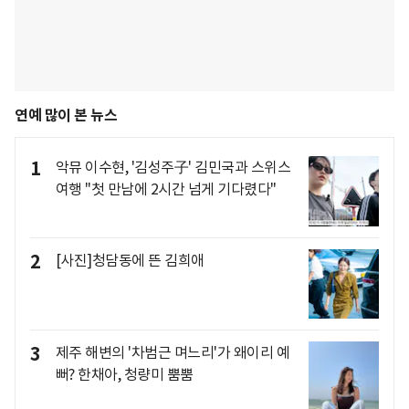
연예 많이 본 뉴스
1
악뮤 이수현, '김성주子' 김민국과 스위스
여행 "첫 만남에 2시간 넘게 기다렸다"
2
[사진]청담동에 뜬 김희애
3
제주 해변의 '차범근 며느리'가 왜이리 예
뻐? 한채아, 청량미 뿜뿜