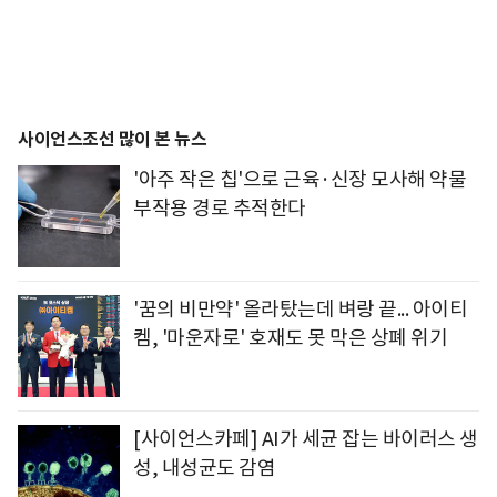
사이언스조선 많이 본 뉴스
'아주 작은 칩'으로 근육·신장 모사해 약물
부작용 경로 추적한다
'꿈의 비만약' 올라탔는데 벼랑 끝... 아이티
켐, '마운자로' 호재도 못 막은 상폐 위기
[사이언스카페] AI가 세균 잡는 바이러스 생
성, 내성균도 감염