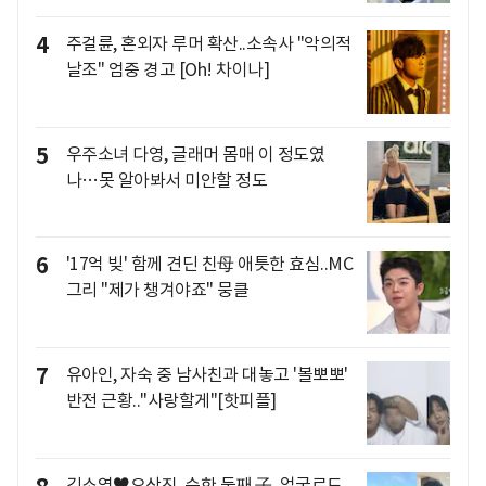
4
주걸륜, 혼외자 루머 확산..소속사 "악의적
날조" 엄중 경고 [Oh! 차이나]
5
우주소녀 다영, 글래머 몸매 이 정도였
나…못 알아봐서 미안할 정도
6
'17억 빚' 함께 견딘 친母 애틋한 효심..MC
그리 "제가 챙겨야죠" 뭉클
7
유아인, 자숙 중 남사친과 대놓고 '볼뽀뽀'
반전 근황.."사랑할게"[핫피플]
김소영♥오상진, 순한 둘째 子..얼굴로도