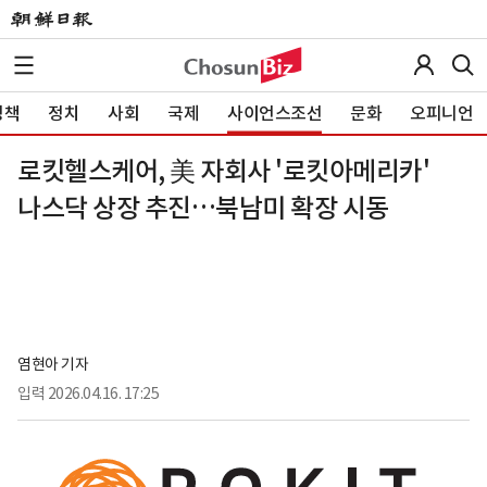
정책
정치
사회
국제
사이언스조선
문화
오피니언
로킷헬스케어, 美 자회사 '로킷아메리카'
나스닥 상장 추진…북남미 확장 시동
염현아 기자
입력
2026.04.16. 17:25