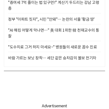
"증여세 7억 줄이는 법 있구먼!" 계산기 두드리는 강남 고령
층
정부 "아파트 짓자", 시민 "안돼"… 논란의 서울 '황금 땅'
"AI 해킹 어떻게 막냐면…" 美 대회 1위한 韓 천재교수의 통
찰
"도수치료 그거 하지 마세요~" 병원들의 새로운 꼼수 진료
바람 가르는 보닛 장착… 세단 같은 승차감의 볼보 전기차