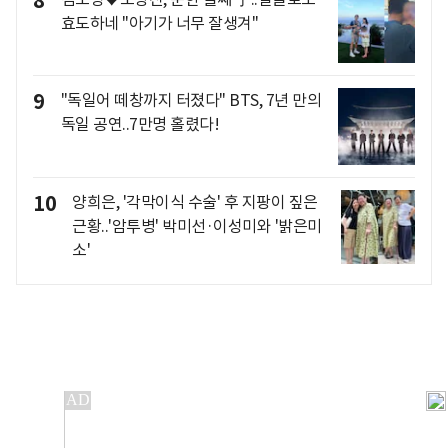
8
효도하네 "아기가 너무 잘생겨"
9
"독일어 떼창까지 터졌다" BTS, 7년 만의
독일 공연..7만명 홀렸다!
10
양희은, '각막이식 수술' 후 지팡이 짚은
근황..'암투병' 박미선·이성미와 '밝은미
소'