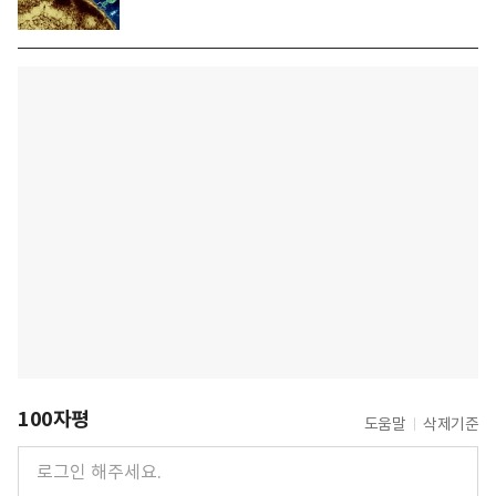
100자평
도움말
삭제기준