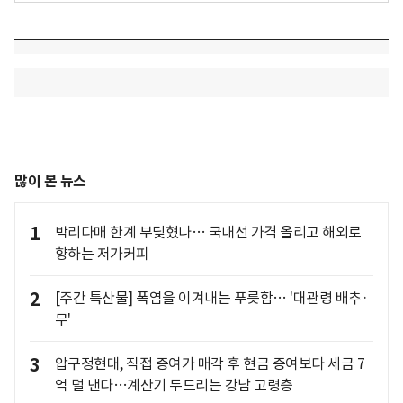
많이 본 뉴스
1
박리다매 한계 부딪혔나… 국내선 가격 올리고 해외로
향하는 저가커피
2
[주간 특산물] 폭염을 이겨내는 푸릇함… '대관령 배추·
무'
3
압구정현대, 직접 증여가 매각 후 현금 증여보다 세금 7
억 덜 낸다…계산기 두드리는 강남 고령층