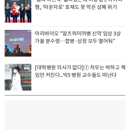
켐, '마운자로' 호재도 못 막은 상폐 위기
아리바이오 "알츠하이머병 신약 임상 3상
가을 분수령…합병·상장 모두 열어둬"
[대학병원 의사가 없다]① 처우는 박하고 책
임만 커진다...빅5 병원 교수들도 떠난다