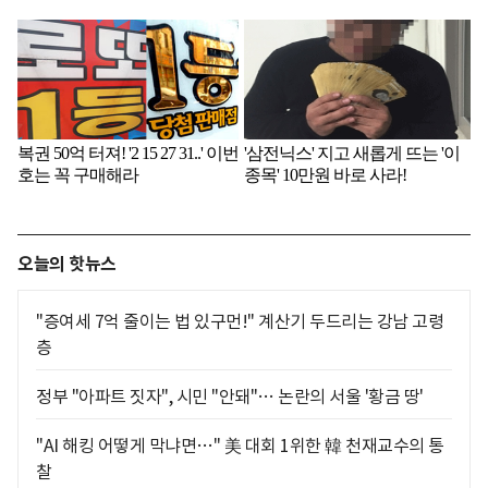
오늘의 핫뉴스
"증여세 7억 줄이는 법 있구먼!" 계산기 두드리는 강남 고령
층
정부 "아파트 짓자", 시민 "안돼"… 논란의 서울 '황금 땅'
"AI 해킹 어떻게 막냐면…" 美 대회 1위한 韓 천재교수의 통
찰