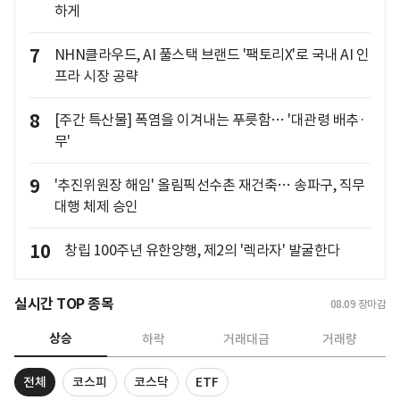
하게
7
NHN클라우드, AI 풀스택 브랜드 '팩토리X'로 국내 AI 인
프라 시장 공략
8
[주간 특산물] 폭염을 이겨내는 푸릇함… '대관령 배추·
무'
9
'추진위원장 해임' 올림픽선수촌 재건축… 송파구, 직무
대행 체제 승인
10
창립 100주년 유한양행, 제2의 '렉라자' 발굴한다
실시간 TOP 종목
08.09
장마감
상승
하락
거래대금
거래량
전체
코스피
코스닥
ETF