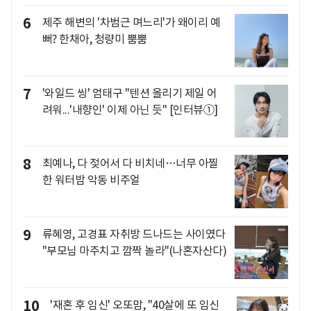
6
제주 해변의 '차범근 며느리'가 왜이리 예
뻐? 한채아, 청량미 뿜뿜
7
'와일드 씽' 엄태구 "텐션 올리기 제일 어
려워...'내향인' 이제 아닌 듯" [인터뷰①]
8
최예나, 다 젖어서 다 비치네…너무 아찔
한 워터밤 악동 비주얼
9
류혜영, 고경표 자취방 드나드는 사이였다
"부모님 마주치고 깜짝 놀라"(나혼자산다)
10
'재혼 후 임신' 오또맘, "40살에 또 임신