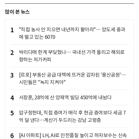
많이 본 뉴스
1
"직접 농사 안 지으면 내년까지 팔아라"… 양도세 중과
에 떨고 있는 6070
2
박리다매 한계 부딪혔나… 국내선 가격 올리고 해외로
향하는 저가커피
3
[르포] 부동산 공급 대책에 뜨거운 감자된 '용산공원'…
시민들은 "녹지 지켜야"
4
서장훈, 28억에 산 양재역 빌딩 450억에 내놨다
5
압구정현대, 직접 증여가 매각 후 현금 증여보다 세금 7
억 덜 낸다…계산기 두드리는 강남 고령층
6
[AI 아파트] LH, AI로 안전품질 높이고 하자보수는 신속