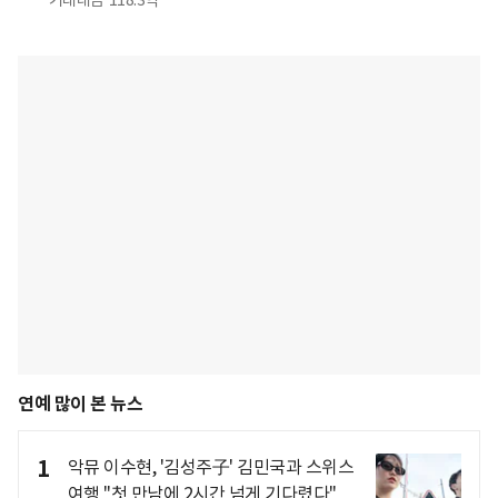
거래대금
118.3억
연예 많이 본 뉴스
1
악뮤 이수현, '김성주子' 김민국과 스위스
여행 "첫 만남에 2시간 넘게 기다렸다"