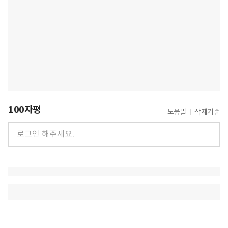
100자평
도움말
삭제기준