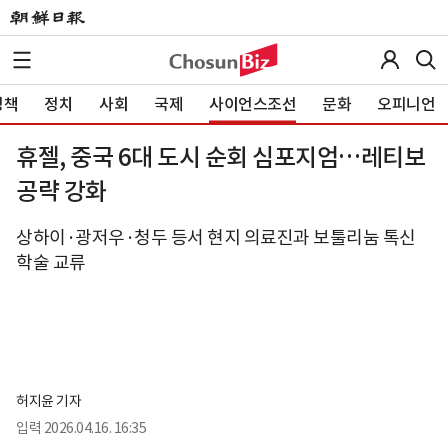
정책
정치
사회
국제
사이언스조선
문화
오피니언
휴젤, 중국 6대 도시 순회 심포지엄…레티보
공략 강화
상하이·광저우·청두 등서 현지 의료진과 보툴리눔 톡신
학술 교류
허지윤 기자
입력
2026.04.16. 16:35