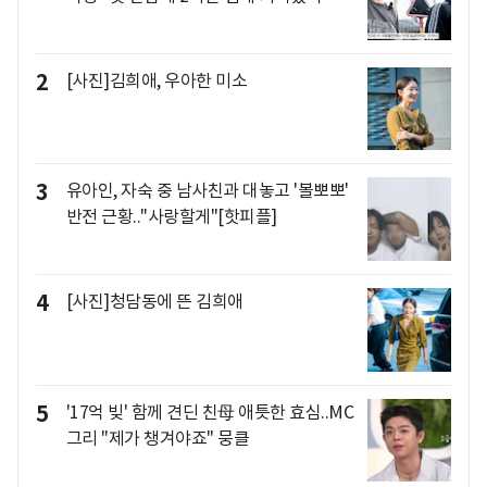
2
[사진]김희애, 우아한 미소
3
유아인, 자숙 중 남사친과 대놓고 '볼뽀뽀'
반전 근황.."사랑할게"[핫피플]
4
[사진]청담동에 뜬 김희애
5
'17억 빚' 함께 견딘 친母 애틋한 효심..MC
그리 "제가 챙겨야죠" 뭉클