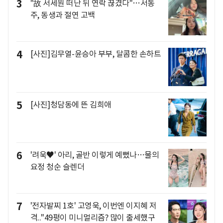
3
"故 서세원 떠난 뒤 연락 끊겼다"…서동
주, 동생과 절연 고백
4
[사진]김무열-윤승아 부부, 달콤한 손하트
5
[사진]청담동에 뜬 김희애
6
'려욱♥' 아리, 골반 이렇게 예뻤나…물의
요정 청순 슬렌더
7
'전자발찌 1호' 고영욱, 이번엔 이지혜 저
격.."49평이 미니멀리즘? 많이 출세했구