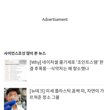
사이언스조선 많이 본 뉴스
[Why] 네이처셀 줄기세포 '조인트스템' 판
결 후폭풍…식약처는 왜 항소했나
[뉴테크] 미세 플라스틱 꼼짝 마, 자연이 가
르쳐준 청소 그물