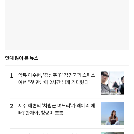
연예 많이 본 뉴스
1
악뮤 이수현, '김성주子' 김민국과 스위스
여행 "첫 만남에 2시간 넘게 기다렸다"
2
제주 해변의 '차범근 며느리'가 왜이리 예
뻐? 한채아, 청량미 뿜뿜