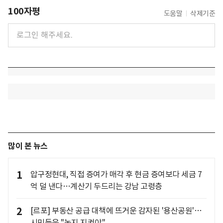
100자평
도움말
삭제기준
많이 본 뉴스
1
압구정현대, 직접 증여가 매각 후 현금 증여보다 세금 7
억 덜 낸다…계산기 두드리는 강남 고령층
2
[르포] 부동산 공급 대책에 뜨거운 감자된 '용산공원'…
시민들은 "녹지 지켜야"