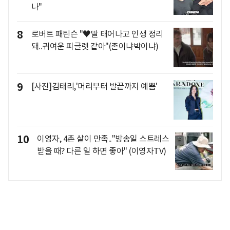
나"
8
로버트 패틴슨 "♥딸 태어나고 인생 정리
돼..귀여운 피글렛 같아"(존이냐박이냐)
9
[사진]김태리,'머리부터 발끝까지 예쁨'
10
이영자, 4촌 살이 만족.."방송일 스트레스
받을 때? 다른 일 하면 좋아" (이영자TV)