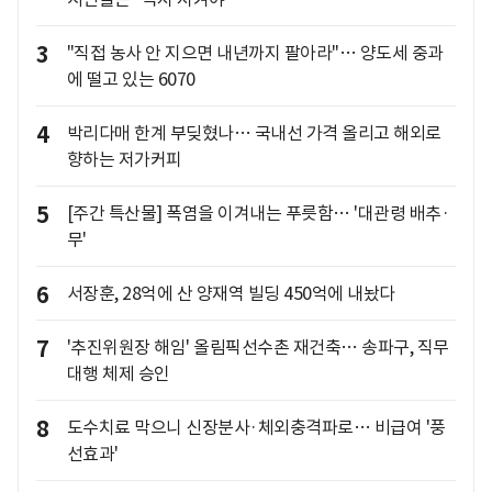
3
"직접 농사 안 지으면 내년까지 팔아라"… 양도세 중과
에 떨고 있는 6070
4
박리다매 한계 부딪혔나… 국내선 가격 올리고 해외로
향하는 저가커피
5
[주간 특산물] 폭염을 이겨내는 푸릇함… '대관령 배추·
무'
6
서장훈, 28억에 산 양재역 빌딩 450억에 내놨다
7
'추진위원장 해임' 올림픽선수촌 재건축… 송파구, 직무
대행 체제 승인
8
도수치료 막으니 신장분사·체외충격파로… 비급여 '풍
선효과'