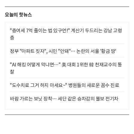
오늘의 핫뉴스
"증여세 7억 줄이는 법 있구먼!" 계산기 두드리는 강남 고령
층
정부 "아파트 짓자", 시민 "안돼"… 논란의 서울 '황금 땅'
"AI 해킹 어떻게 막냐면…" 美 대회 1위한 韓 천재교수의 통
찰
"도수치료 그거 하지 마세요~" 병원들의 새로운 꼼수 진료
바람 가르는 보닛 장착… 세단 같은 승차감의 볼보 전기차