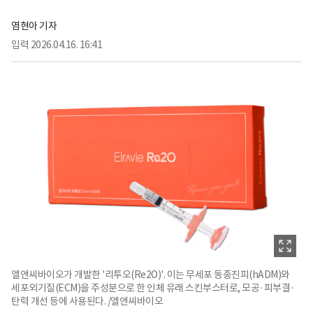
염현아 기자
입력
2026.04.16. 16:41
엘앤씨바이오가 개발한 '리투오(Re2O)'. 이는 무세포 동종진피(hADM)와
세포외기질(ECM)을 주성분으로 한 인체 유래 스킨부스터로, 모공·피부결·
탄력 개선 등에 사용된다. /엘앤씨바이오