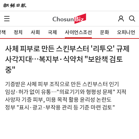
정책
정치
사회
국제
사이언스조선
문화
오피니언
사체 피부로 만든 스킨부스터 '리투오' 규제
사각지대…복지부·식약처 "보완책 검토
중"
기증받은 사체 피부 조직으로 만든 스킨부스터 인기
임상·허가 없이 유통…"의료기기와 형평성 문제" 지적
사망자 기증 피부, 미용 목적 활용 윤리성 논란도
정부 "표시·광고·부작용 관리 등 기준 마련 검토"