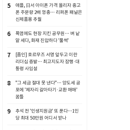
5
애플, 日서 아이폰 가격 올리자 중고
폰 주문량 2배 껑충… 리퍼폰 패널은
신제품용 추월
6
폭염에도 현장 지킨 공무원… 벼 낱
알 세다, 화재 진압하다 '풀썩'
7
[줌인] 호르무즈 서명 앞두고 이란
리더십 증발… 최고지도자 잠행·대
통령 사임설
8
"그 세금 절대 못 낸다"… 양도세 공
포에 '제자리 갈아타기·교환 매매'
꿈틀
9
추석 전 '민생지원금' 또 푼다…1인
당 최대 50만원 어디서 받나