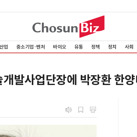
산업
중소기업·벤처
바이오
유통
정책
정치
사회
개발사업단장에 박장환 한양