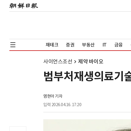
재테크
증권
부동산
IT
금융
사이언스조선
제약 바이오
범부처재생의료기술
염현아 기자
입력
2026.04.16. 17:20