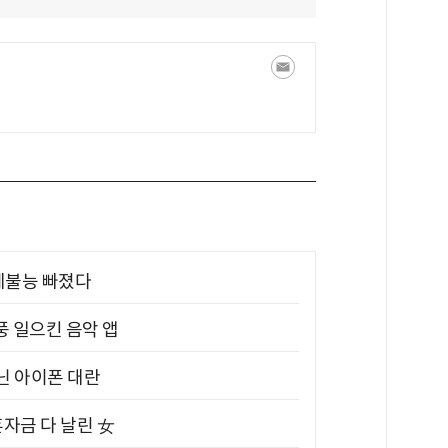
제불능 빠졌다
풍 일으킨 음악 앱
아닌 아이폰 대란
혼자금 다 날린 女