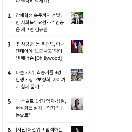
다 열심히 할게요!"
2
장애학생 속옷까지 손빨래
한 사회복무요원…주인공
은 개그맨 김규원
3
'찐사랑꾼' 톰 홀랜드, 아내
젠데이아 '노출사고' 막아
낸 매너손 [Oh!llywood]
4
나솔 32기, 최종커플 4쌍
탄생…영호♥정희, 아이까
지 함께 품기로
5
'나는솔로' 14기 영자-상철,
현실커플 실패…영자 "나
는솔로"
6
[사진]패션위크 참석하는