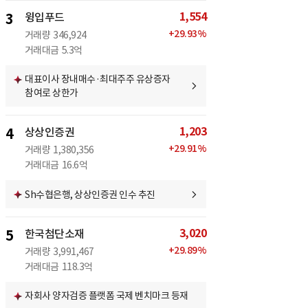
1,554
3
윙입푸드
+
29.93
%
거래량
346,924
거래대금
5.3억
대표이사 장내매수·최대주주 유상증자
참여로 상한가
1,203
4
상상인증권
+
29.91
%
거래량
1,380,356
거래대금
16.6억
Sh수협은행, 상상인증권 인수 추진
3,020
5
한국첨단소재
+
29.89
%
거래량
3,991,467
거래대금
118.3억
자회사 양자검증 플랫폼 국제 벤치마크 등재