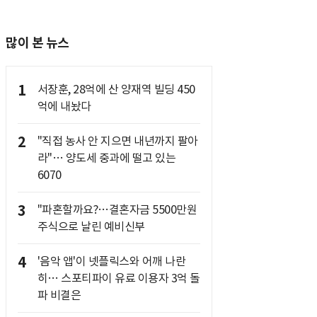
많이 본 뉴스
1
서장훈, 28억에 산 양재역 빌딩 450
억에 내놨다
2
"직접 농사 안 지으면 내년까지 팔아
라"… 양도세 중과에 떨고 있는
6070
3
"파혼할까요?…결혼자금 5500만원
주식으로 날린 예비신부
4
'음악 앱'이 넷플릭스와 어깨 나란
히… 스포티파이 유료 이용자 3억 돌
파 비결은