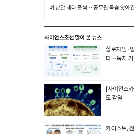
벼 낱알 세다 풀썩… 공무원 목숨 앗아간
사이언스조선 많이 본 뉴스
할로자임·알테
다…독자 기
[사이언스카페
도 감염
카이스트, 