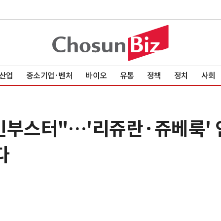
산업
중소기업·벤처
바이오
유통
정책
정치
사회
킨부스터"…'리쥬란·쥬베룩' 
다