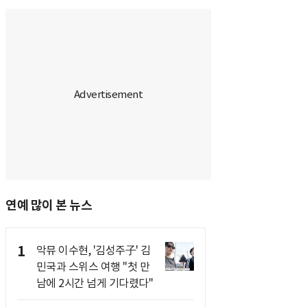
연예 많이 본 뉴스
1
악뮤 이수현, '김성주子' 김
민국과 스위스 여행 "첫 만
남에 2시간 넘게 기다렸다"