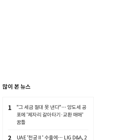
많이 본 뉴스
1
"그 세금 절대 못 낸다"… 양도세 공
포에 '제자리 갈아타기·교환 매매'
꿈틀
2
UAE '천궁Ⅱ' 수출에… LIG D&A, 2