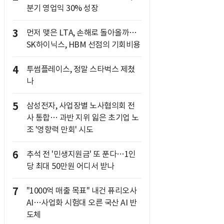
분기 영업익 30% 성장
3
먼저 맺은 LTA, 손해로 돌아올까…
SK하이닉스, HBM 선점의 기회비용
4
투썸플레이스, 정말 스타벅스 제쳤
나
5
삼성전자, 사업장별 노사협의회 전
사 통합… 과반 지위 잃은 초기업 노
조 '영향력 만회' 시도
6
추석 전 '민생지원금' 또 푼다…1인
당 최대 50만원 어디서 받나
7
"1000억 매출 목표" 내건 퓨리오사
AI…사업화 시험대 오른 국산 AI 반
도체