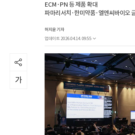
ECM·PN 등 제품 확대
파마리서치·한미약품·엘엔씨바이오 글
허지윤 기자
업데이트
2026.04.14. 09:55