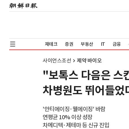
재테크
증권
부동산
IT
금융
사이언스조선
제약 바이오
"보톡스 다음은 스
차병원도 뛰어들었
'안티에이징·웰에이징' 바람
연평균 10% 이상 성장
차메디텍·제테마 등 신규 진입