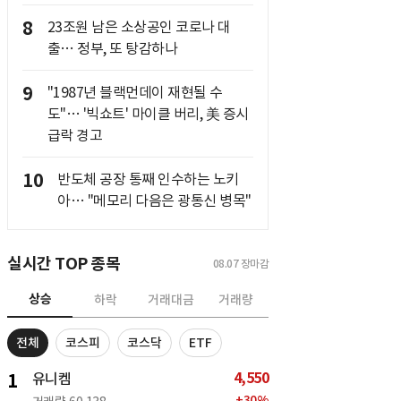
8
23조원 남은 소상공인 코로나 대
출… 정부, 또 탕감하나
9
"1987년 블랙먼데이 재현될 수
도"… '빅쇼트' 마이클 버리, 美 증시
급락 경고
10
반도체 공장 통째 인수하는 노키
아… "메모리 다음은 광통신 병목"
실시간 TOP 종목
08.07
장마감
상승
하락
거래대금
거래량
전체
코스피
코스닥
ETF
4,550
1
유니켐
+
30
%