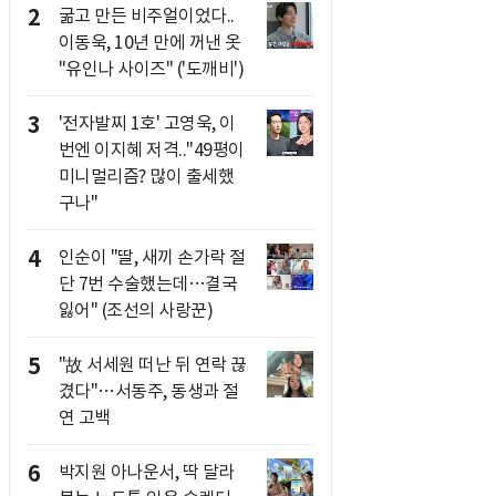
2
굶고 만든 비주얼이었다..
이동욱, 10년 만에 꺼낸 옷
"유인나 사이즈" ('도깨비')
3
'전자발찌 1호' 고영욱, 이
번엔 이지혜 저격.."49평이
미니멀리즘? 많이 출세했
구나"
4
인순이 "딸, 새끼 손가락 절
단 7번 수술했는데…결국
잃어" (조선의 사랑꾼)
5
"故 서세원 떠난 뒤 연락 끊
겼다"…서동주, 동생과 절
연 고백
6
박지원 아나운서, 딱 달라