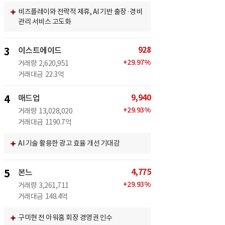
비즈플레이와 전략적 제휴, AI 기반 출장·경비
관리 서비스 고도화
928
3
이스트에이드
+
29.97
%
거래량
2,620,951
거래대금
22.3억
9,940
4
매드업
+
29.93
%
거래량
13,028,020
거래대금
1190.7억
AI 기술 활용한 광고 효율 개선 기대감
4,775
5
본느
+
29.93
%
거래량
3,261,711
거래대금
148.4억
구미현 전 아워홈 회장 경영권 인수