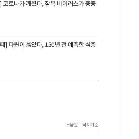
] 코로나가 깨웠다, 잠복 바이러스가 중증
] 다윈이 옳았다, 150년 전 예측한 식충
도움말
삭제기준