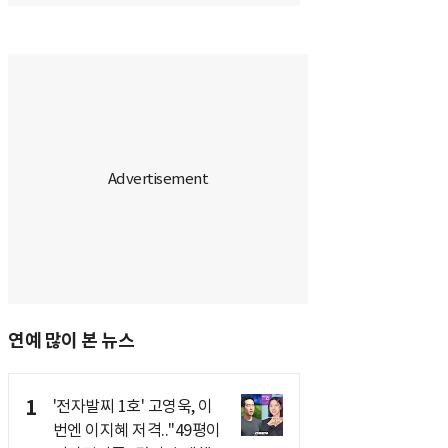
연예 많이 본 뉴스
1
'전자발찌 1호' 고영욱, 이
번엔 이지혜 저격.."49평이