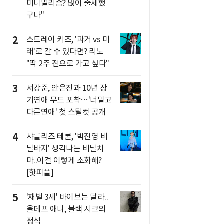
미니멀리즘? 많이 출세했
구나"
2
스트레이 키즈, '과거 vs 미
래'로 갈 수 있다면? 리노
"딱 2주 전으로 가고 싶다"
3
서강준, 안은진과 10년 장
기연애 무드 포착…'너말고
다른연애' 첫 스틸컷 공개
4
샤를리즈 테론, '박진영 비
닐바지' 생각나는 비닐치
마..이걸 이렇게 소화해?
[핫피플]
5
'재벌 3세' 바이브는 달라..
올데프 애니, 블랙 시크의
정석