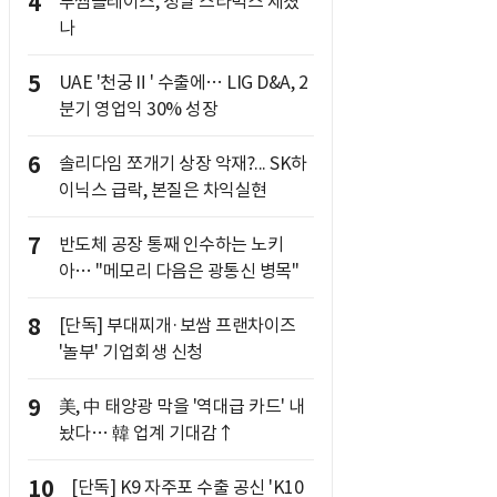
4
투썸플레이스, 정말 스타벅스 제쳤
나
5
UAE '천궁Ⅱ' 수출에… LIG D&A, 2
분기 영업익 30% 성장
6
솔리다임 쪼개기 상장 악재?... SK하
이닉스 급락, 본질은 차익실현
7
반도체 공장 통째 인수하는 노키
아… "메모리 다음은 광통신 병목"
8
[단독] 부대찌개·보쌈 프랜차이즈
'놀부' 기업회생 신청
9
美, 中 태양광 막을 '역대급 카드' 내
놨다… 韓 업계 기대감↑
10
[단독] K9 자주포 수출 공신 'K10