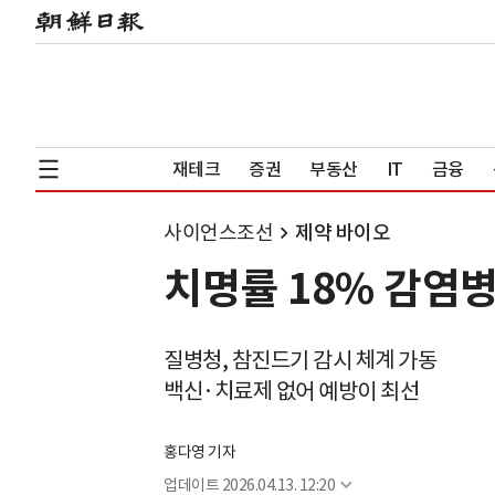
재테크
증권
부동산
IT
금융
사이언스조선
제약 바이오
치명률 18% 감염병
질병청, 참진드기 감시 체계 가동
백신·치료제 없어 예방이 최선
홍다영 기자
업데이트
2026.04.13. 12:20