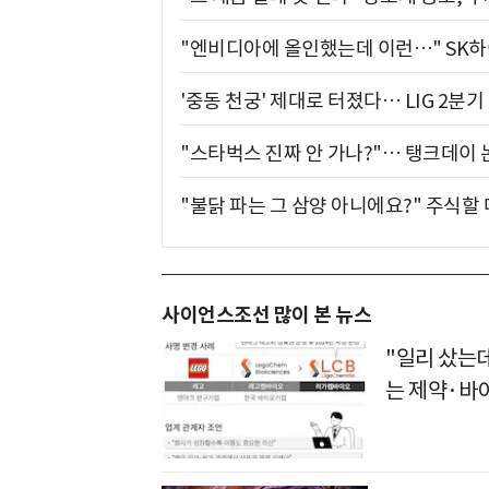
"엔비디아에 올인했는데 이런…" SK
'중동 천궁' 제대로 터졌다… LIG 2분
"스타벅스 진짜 안 가나?"… 탱크데이 
"불닭 파는 그 삼양 아니에요?" 주식할
사이언스조선 많이 본 뉴스
"일리 샀는
는 제약·바