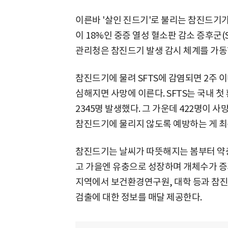
이른바 '살인 진드기'로 불리는 참진드기
이 18%인 중증 열성 혈소판 감소 증후군(
관리청은 참진드기 발생 감시 체계를 가동한
참진드기에 물려 SFTS에 감염되면 2주 이
심해지면 사망에 이른다. SFTS는 국내 첫
2345명 발생했다. 그 가운데 422명이 
참진드기에 물리지 않도록 예방하는 게 최
참진드기는 날씨가 따뜻해지는 봄부터 약충
고 가을엔 유충으로 성장하며 개체수가 증
지역에서 보건환경연구원, 대학 등과 참진
검출에 대한 정보를 매달 제공한다.