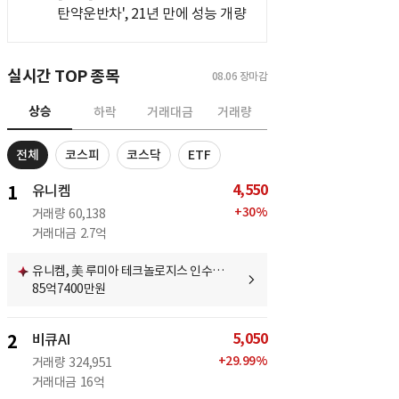
탄약운반차', 21년 만에 성능 개량
실시간 TOP 종목
08.06
장마감
상승
하락
거래대금
거래량
전체
코스피
코스닥
ETF
4,550
1
유니켐
+
30
%
거래량
60,138
거래대금
2.7억
유니켐, 美 루미아 테크놀로지스 인수…
85억7400만원
5,050
2
비큐AI
+
29.99
%
거래량
324,951
거래대금
16억