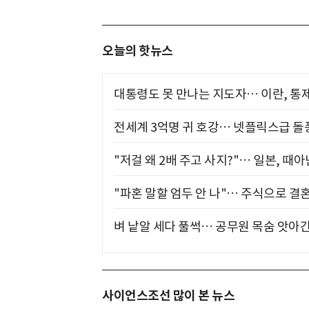
오늘의 핫뉴스
대통령도 못 만나는 지도자… 이란, 통
전세계 3억명 귀 호강… 넷플릭스급 돌
"저걸 왜 2배 주고 사지?"… 일본, 때
"파혼 말할 엄두 안 나"… 주식으로 결
벼 낱알 세다 풀썩… 공무원 목숨 앗아간
사이언스조선 많이 본 뉴스