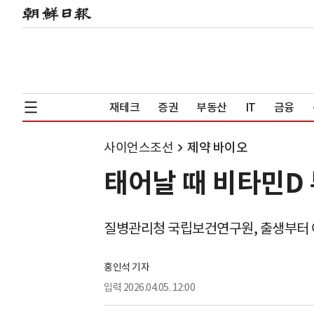
재테크
증권
부동산
IT
금융
사이언스조선
제약 바이오
태어날 때 비타민D
질병관리청 국립보건연구원, 출생부터 
홍인석 기자
입력
2026.04.05. 12:00