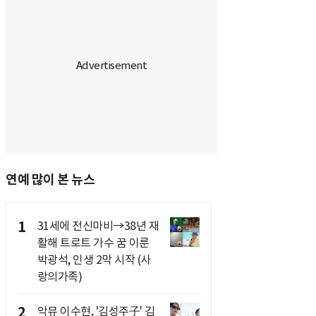
연예 많이 본 뉴스
1
31세에 전신마비→38년 재
활해 트로트 가수 꿈 이룬
박광석, 인생 2막 시작 (사
랑의가족)
2
악뮤 이수현, '김성주子' 김