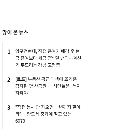
많이 본 뉴스
1
압구정현대, 직접 증여가 매각 후 현
금 증여보다 세금 7억 덜 낸다…계산
기 두드리는 강남 고령층
2
[르포] 부동산 공급 대책에 뜨거운
감자된 '용산공원'… 시민들은 "녹지
지켜야"
3
"직접 농사 안 지으면 내년까지 팔아
라"… 양도세 중과에 떨고 있는
6070