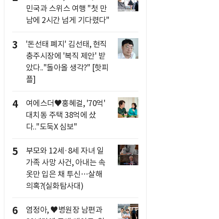
민국과 스위스 여행 "첫 만
남에 2시간 넘게 기다렸다"
3
'돈선태 폐지' 김선태, 현직
충주시장에 '복직 제안' 받
았다.."돌아올 생각?" [핫피
플]
4
여에스더♥홍혜걸, '70억'
대치동 주택 38억에 샀
다.."도둑X 심보"
5
부모와 12세·8세 자녀 일
가족 사망 사건, 아내는 속
옷만 입은 채 투신…살해
의혹?(실화탐사대)
6
염정아, ♥병원장 남편과