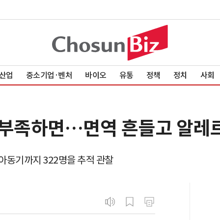
산업
중소기업·벤처
바이오
유통
정책
정치
사회
 부족하면…면역 흔들고 알레
아동기까지 322명을 추적 관찰