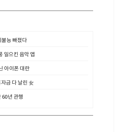
제불능 빠졌다
풍 일으킨 음악 앱
아닌 아이폰 대란
혼자금 다 날린 女
 60년 관행