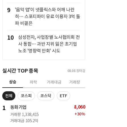
9
'음악 앱'이 넷플릭스와 어깨 나란
히… 스포티파이 유료 이용자 3억 돌
파 비결은
10
삼성전자, 사업장별 노사협의회 전
사 통합… 과반 지위 잃은 초기업
노조 '영향력 만회' 시도
실시간 TOP 종목
08.08
장마감
상승
하락
거래대금
거래량
전체
코스피
코스닥
ETF
8,060
1
동화기업
+
30
%
거래량
1,338,415
거래대금
105.2억