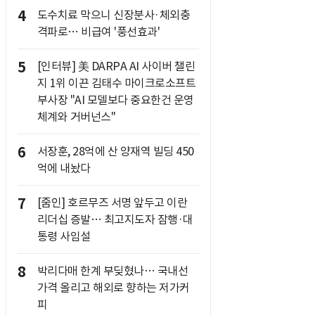
4
도수치료 막으니 신장분사·체외충
격파로… 비급여 '풍선효과'
5
[인터뷰] 美 DARPA AI 사이버 챌린
지 1위 이끈 김태수 마이크로소프트
부사장 "AI 모델보다 중요한건 운영
체계와 거버넌스"
6
서장훈, 28억에 산 양재역 빌딩 450
억에 내놨다
7
[줌인] 호르무즈 서명 앞두고 이란
리더십 증발… 최고지도자 잠행·대
통령 사임설
8
박리다매 한계 부딪혔나… 국내선
가격 올리고 해외로 향하는 저가커
피