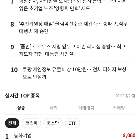
7
삼성전자, 사업장별 노사협의회 전사 통합… 과반 지위
잃은 초기업 노조 '영향력 만회' 시도
8
'추진위원장 해임' 올림픽선수촌 재건축… 송파구, 직무
대행 체제 승인
9
[줌인] 호르무즈 서명 앞두고 이란 리더십 증발… 최고
지도자 잠행·대통령 사임설
10
쿠팡 개인정보 유출 배상 10만원… 전체 피해자 보상
으로 번질까
실시간 TOP 종목
08.08
장마감
상승
하락
거래대금
거래량
전체
코스피
코스닥
ETF
8,060
1
동화기업