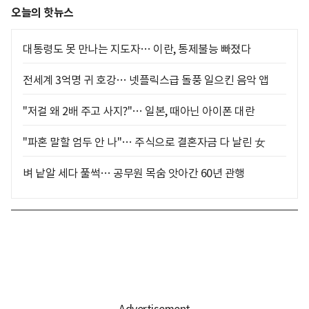
오늘의 핫뉴스
대통령도 못 만나는 지도자… 이란, 통제불능 빠졌다
전세계 3억명 귀 호강… 넷플릭스급 돌풍 일으킨 음악 앱
"저걸 왜 2배 주고 사지?"… 일본, 때아닌 아이폰 대란
"파혼 말할 엄두 안 나"… 주식으로 결혼자금 다 날린 女
벼 낱알 세다 풀썩… 공무원 목숨 앗아간 60년 관행