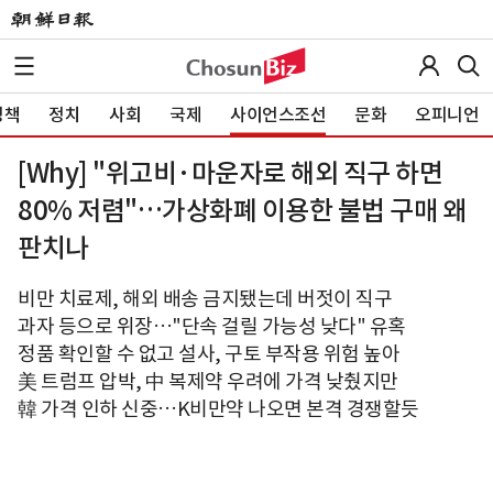
정책
정치
사회
국제
사이언스조선
문화
오피니언
[Why] "위고비·마운자로 해외 직구 하면
80% 저렴"…가상화폐 이용한 불법 구매 왜
판치나
비만 치료제, 해외 배송 금지됐는데 버젓이 직구
과자 등으로 위장…"단속 걸릴 가능성 낮다" 유혹
정품 확인할 수 없고 설사, 구토 부작용 위험 높아
美 트럼프 압박, 中 복제약 우려에 가격 낮췄지만
韓 가격 인하 신중…K비만약 나오면 본격 경쟁할듯