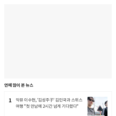
연예 많이 본 뉴스
1
악뮤 이수현, '김성주子' 김민국과 스위스
여행 "첫 만남에 2시간 넘게 기다렸다"