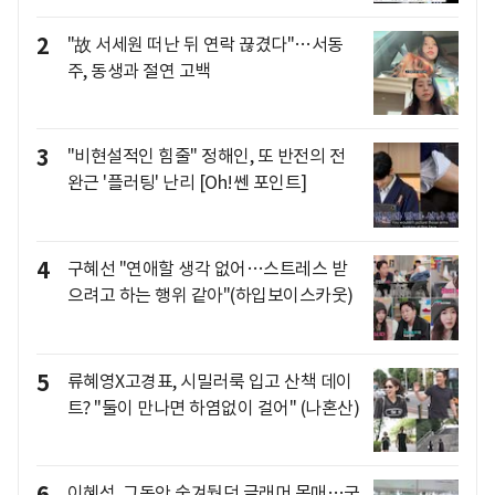
2
"故 서세원 떠난 뒤 연락 끊겼다"…서동
주, 동생과 절연 고백
3
"비현설적인 힘줄" 정해인, 또 반전의 전
완근 '플러팅' 난리 [Oh!쎈 포인트]
4
구혜선 "연애할 생각 없어…스트레스 받
으려고 하는 행위 같아"(하입보이스카웃)
5
류혜영X고경표, 시밀러룩 입고 산책 데이
트? "둘이 만나면 하염없이 걸어" (나혼산)
이혜성, 그동안 숨겨뒀던 글래머 몸매…국