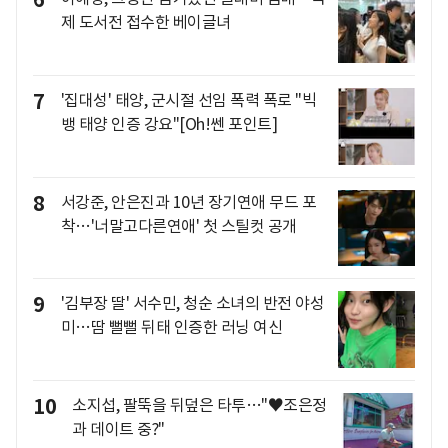
6
제 도서전 접수한 베이글녀
7
'집대성' 태양, 군시절 선임 폭력 폭로 "빅
뱅 태양 인증 강요"[Oh!쎈 포인트]
8
서강준, 안은진과 10년 장기연애 무드 포
착…'너말고다른연애' 첫 스틸컷 공개
9
'김부장 딸' 서수민, 청순 소녀의 반전 야성
미…땀 뻘뻘 뒤태 인증한 러닝 여신
10
소지섭, 팔뚝을 뒤덮은 타투…"♥조은정
과 데이트 중?"