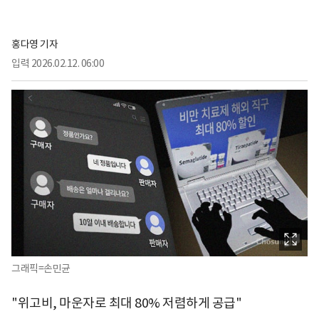
홍다영 기자
입력
2026.02.12. 06:00
그래픽=손민균
"위고비, 마운자로 최대 80% 저렴하게 공급"