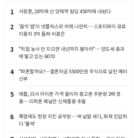
1
서장훈, 28억에 산 양재역 빌딩 450억에 내놨다
2
'음악 앱'이 넷플릭스와 어깨 나란히… 스포티파이 유료
이용자 3억 돌파 비결은
3
"직접 농사 안 지으면 내년까지 팔아라"… 양도세 중과
에 떨고 있는 6070
4
"파혼할까요?…결혼자금 5500만원 주식으로 날린 예비
신부
5
애플, 日서 아이폰 가격 올리자 중고폰 주문량 2배 껑
충… 리퍼폰 패널은 신제품용 추월
6
폭염에도 현장 지킨 공무원… 벼 낱알 세다, 화재 진압하
다 '풀썩'