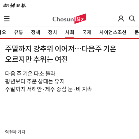
이오
유통
정책
정치
사회
국제
사이언스조선
문
주말까지 강추위 이어져…다음주 기온
오르지만 추위는 여전
다음 주 기온 다소 올라
평년보다 추운 상태는 유지
주말까지 서해안·제주 중심 눈·비 지속
염현아 기자