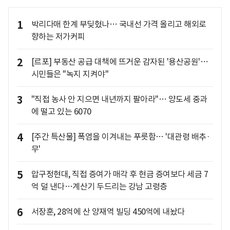
1
박리다매 한계 부딪혔나… 국내선 가격 올리고 해외로
향하는 저가커피
2
[르포] 부동산 공급 대책에 뜨거운 감자된 '용산공원'…
시민들은 "녹지 지켜야"
3
"직접 농사 안 지으면 내년까지 팔아라"… 양도세 중과
에 떨고 있는 6070
4
[주간 특산물] 폭염을 이겨내는 푸릇함… '대관령 배추·
무'
5
압구정현대, 직접 증여가 매각 후 현금 증여보다 세금 7
억 덜 낸다…계산기 두드리는 강남 고령층
6
서장훈, 28억에 산 양재역 빌딩 450억에 내놨다