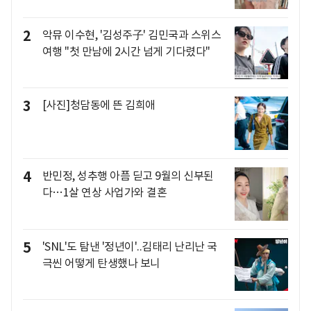
2
악뮤 이수현, '김성주子' 김민국과 스위스
여행 "첫 만남에 2시간 넘게 기다렸다"
3
[사진]청담동에 뜬 김희애
4
반민정, 성추행 아픔 딛고 9월의 신부된
다…1살 연상 사업가와 결혼
5
'SNL'도 탐낸 '정년이'..김태리 난리난 국
극씬 어떻게 탄생했나 보니