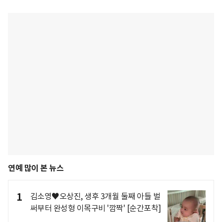
연예 많이 본 뉴스
1
김소영♥오상진, 생후 3개월 둘째 아들 벌
써부터 완성형 이목구비 '깜짝' [순간포착]