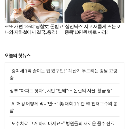
오늘의 핫뉴스
"증여세 7억 줄이는 법 있구먼!" 계산기 두드리는 강남 고령
층
정부 "아파트 짓자", 시민 "안돼"… 논란의 서울 '황금 땅'
"AI 해킹 어떻게 막냐면…" 美 대회 1위한 韓 천재교수의 통
찰
"도수치료 그거 하지 마세요~" 병원들의 새로운 꼼수 진료