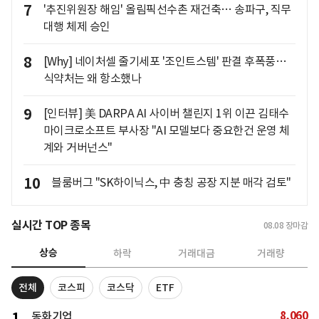
7
'추진위원장 해임' 올림픽선수촌 재건축… 송파구, 직무
대행 체제 승인
8
[Why] 네이처셀 줄기세포 '조인트스템' 판결 후폭풍…
식약처는 왜 항소했나
9
[인터뷰] 美 DARPA AI 사이버 챌린지 1위 이끈 김태수
마이크로소프트 부사장 "AI 모델보다 중요한건 운영 체
계와 거버넌스"
10
블룸버그 "SK하이닉스, 中 충칭 공장 지분 매각 검토"
실시간 TOP 종목
08.08
장마감
상승
하락
거래대금
거래량
전체
코스피
코스닥
ETF
8,060
1
동화기업