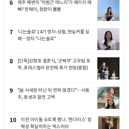
6
제주 해변의 '차범근 며느리'가 왜이리 예
뻐? 한채아, 청량미 뿜뿜
7
'나는솔로' 14기 영자-상철, 현실커플 실
패…영자 "나는솔로"
8
[단독]강형호 결혼식, '군복무' 고우림 포
착..포레스텔라 완전체 축가 현장(종합)
9
"故 서세원 떠난 뒤 연락 끊겼다"…서동
주, 동생과 절연 고백
10
이런 아이돌 슈트룩 봤나..'젠더리스' 정
체성 확실히하는 엑스러브