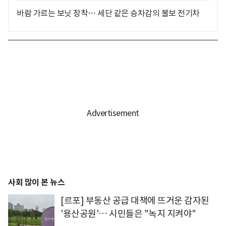
바람 가르는 보닛 장착… 세단 같은 승차감의 볼보 전기차
사회 많이 본 뉴스
[르포] 부동산 공급 대책에 뜨거운 감자된
'용산공원'… 시민들은 "녹지 지켜야"