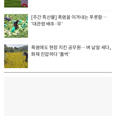
[주간 특산물] 폭염을 이겨내는 푸릇함…
'대관령 배추·무'
폭염에도 현장 지킨 공무원… 벼 낱알 세다,
화재 진압하다 '풀썩'