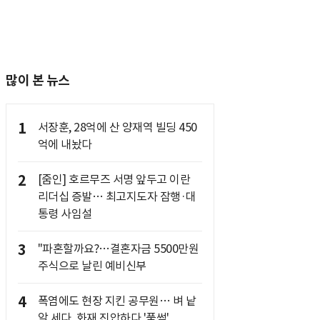
많이 본 뉴스
1
서장훈, 28억에 산 양재역 빌딩 450
억에 내놨다
2
[줌인] 호르무즈 서명 앞두고 이란
리더십 증발… 최고지도자 잠행·대
통령 사임설
3
"파혼할까요?…결혼자금 5500만원
주식으로 날린 예비신부
4
폭염에도 현장 지킨 공무원… 벼 낱
알 세다, 화재 진압하다 '풀썩'