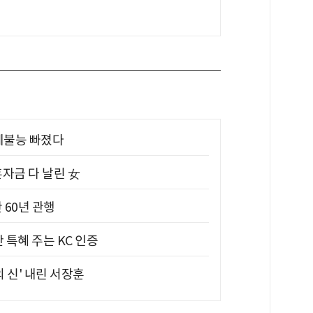
제불능 빠졌다
혼자금 다 날린 女
 60년 관행
 특혜 주는 KC 인증
의 신' 내린 서장훈