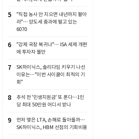
5
"직접 농사 안 지으면 내년까지 팔아
라"… 양도세 중과에 떨고 있는
6070
6
"강제 국장 복귀냐"… ISA 세제 개편
에 투자자 불만
7
SK하이닉스, 솔리다임 키우기 나선
이유는…"이번 사이클이 최적의 기
회"
8
추석 전 '민생지원금' 또 푼다…1인
당 최대 50만원 어디서 받나
9
먼저 맺은 LTA, 손해로 돌아올까…
SK하이닉스, HBM 선점의 기회비용