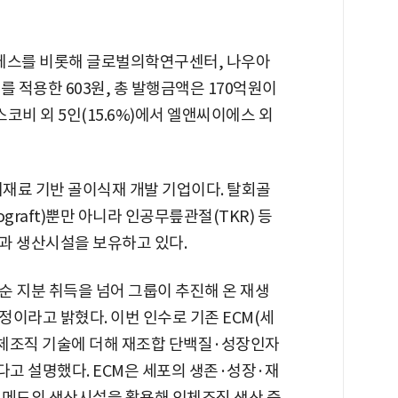
에스를 비롯해 글로벌의학연구센터, 나우아
 적용한 603원, 총 발행금액은 170억원이
스코비 외 5인(15.6%)에서 엘앤씨이에스 외
체재료 기반 골이식재 개발 기업이다. 탈회골
lograft)뿐만 아니라 인공무릎관절(TKR) 등
과 생산시설을 보유하고 있다.
순 지분 취득을 넘어 그룹이 추진해 온 재생
이라고 밝혔다. 이번 인수로 기존 ECM(세
) 기반 인체조직 기술에 더해 재조합 단백질·성장인자
고 설명했다. ECM은 세포의 생존·성장·재
루메드의 생산시설을 활용해 인체조직 생산 증