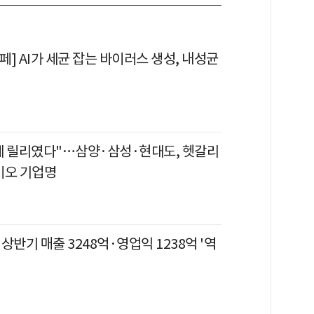
] AI가 세균 잡는 바이러스 생성, 내성균
데 릴리였다"…삼양·삼성·현대도, 헷갈리
이오 기업명
상반기 매출 3248억·영업익 1238억 '역