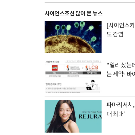
사이언스조선 많이 본 뉴스
[사이언스카페
도 감염
"일리 샀는
는 제약·바
파마리서치, 
대 최대'