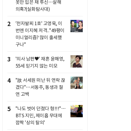
옷만 입은 채 투신…살해
의혹?(실화탐사대)
2
'전자발찌 1호' 고영욱, 이
번엔 이지혜 저격.."49평이
미니멀리즘? 많이 출세했
구나"
3
'의사 남편♥' 재혼 윤해영,
55세 믿기지 않는 미모
4
"故 서세원 떠난 뒤 연락 끊
겼다"…서동주, 동생과 절
연 고백
5
"나도 벗어 던졌다 형!!!"…
BTS 지민, 제이홉 무대에
깜짝 '상의 탈의'