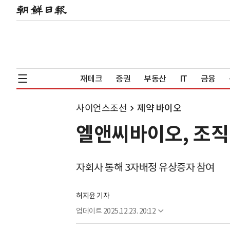
재테크
증권
부동산
IT
금융
사이언스조선
제약 바이오
엘앤씨바이오, 조직
자회사 통해 3자배정 유상증자 참여
허지윤 기자
업데이트
2025.12.23. 20:12