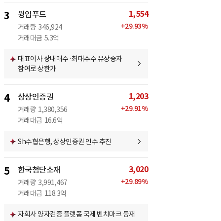
1,554
3
윙입푸드
+
29.93
%
거래량
346,924
거래대금
5.3억
대표이사 장내매수·최대주주 유상증자
참여로 상한가
1,203
4
상상인증권
+
29.91
%
거래량
1,380,356
거래대금
16.6억
Sh수협은행, 상상인증권 인수 추진
3,020
5
한국첨단소재
+
29.89
%
거래량
3,991,467
거래대금
118.3억
자회사 양자검증 플랫폼 국제 벤치마크 등재