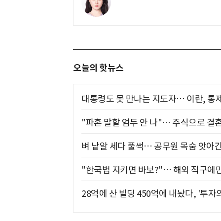
오늘의 핫뉴스
대통령도 못 만나는 지도자… 이란, 통
"파혼 말할 엄두 안 나"… 주식으로 결
벼 낱알 세다 풀썩… 공무원 목숨 앗아간
"한국법 지키면 바보?"… 해외 직구에만
28억에 산 빌딩 450억에 내놨다, '투자