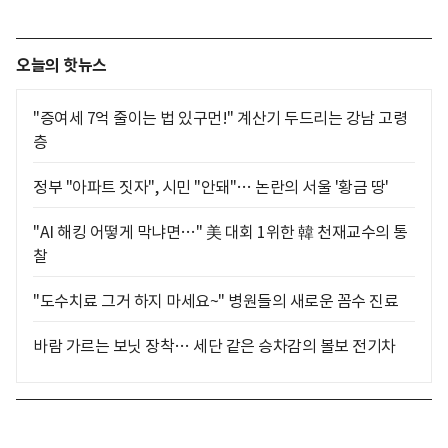
오늘의 핫뉴스
"증여세 7억 줄이는 법 있구먼!" 계산기 두드리는 강남 고령
층
정부 "아파트 짓자", 시민 "안돼"… 논란의 서울 '황금 땅'
"AI 해킹 어떻게 막냐면…" 美 대회 1위한 韓 천재교수의 통
찰
"도수치료 그거 하지 마세요~" 병원들의 새로운 꼼수 진료
바람 가르는 보닛 장착… 세단 같은 승차감의 볼보 전기차