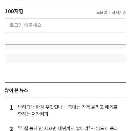
100자평
도움말
삭제기준
많이 본 뉴스
1
박리다매 한계 부딪혔나… 국내선 가격 올리고 해외로
향하는 저가커피
2
"직접 농사 안 지으면 내년까지 팔아라"… 양도세 중과