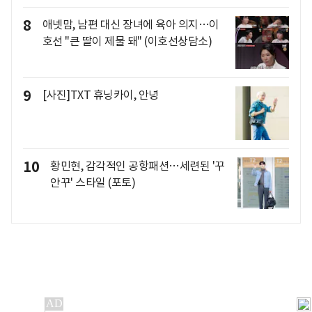
8
애넷맘, 남편 대신 장녀에 육아 의지…이
호선 "큰 딸이 제물 돼" (이호선상담소)
9
[사진]TXT 휴닝카이, 안녕
10
황민현, 감각적인 공항패션…세련된 '꾸
안꾸' 스타일 (포토)