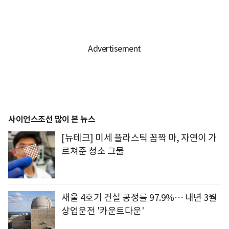
사이언스조선 많이 본 뉴스
[뉴테크] 미세 플라스틱 꼼짝 마, 자연이 가
르쳐준 청소 그물
새울 4호기 건설 공정률 97.9%… 내년 3월
상업운전 '카운트다운'