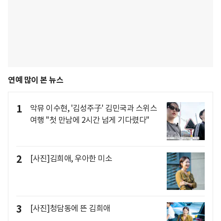
연예 많이 본 뉴스
1
악뮤 이수현, '김성주子' 김민국과 스위스
여행 "첫 만남에 2시간 넘게 기다렸다"
2
[사진]김희애, 우아한 미소
3
[사진]청담동에 뜬 김희애