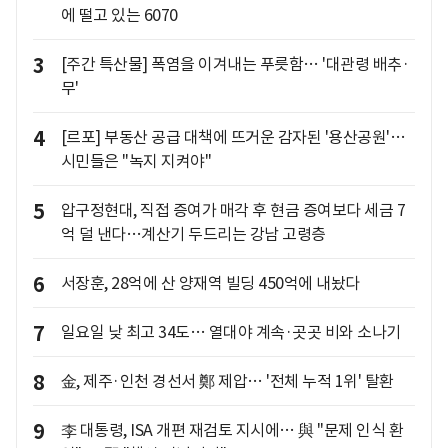
에 떨고 있는 6070
3
[주간 특산물] 폭염을 이겨내는 푸릇함… '대관령 배추·
무'
4
[르포] 부동산 공급 대책에 뜨거운 감자된 '용산공원'…
시민들은 "녹지 지켜야"
5
압구정현대, 직접 증여가 매각 후 현금 증여보다 세금 7
억 덜 낸다…계산기 두드리는 강남 고령층
6
서장훈, 28억에 산 양재역 빌딩 450억에 내놨다
7
일요일 낮 최고 34도… 열대야 계속·곳곳 비와 소나기
8
金, 제주·인천 경선서 鄭 제압… '전체 누적 1위' 탈환
9
李 대통령, ISA 개편 재검토 지시에… 與 "문제 인식 환