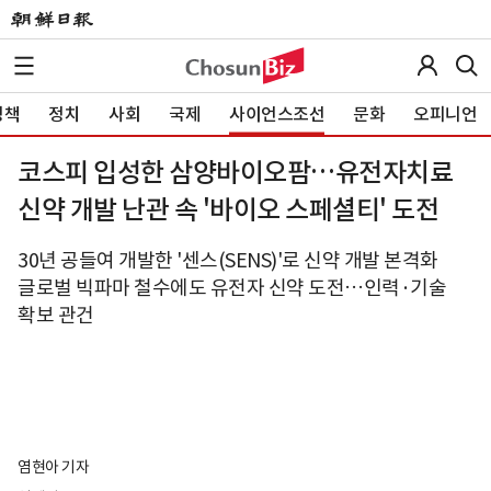
정책
정치
사회
국제
사이언스조선
문화
오피니언
코스피 입성한 삼양바이오팜…유전자치료
신약 개발 난관 속 '바이오 스페셜티' 도전
30년 공들여 개발한 '센스(SENS)'로 신약 개발 본격화
글로벌 빅파마 철수에도 유전자 신약 도전…인력·기술
확보 관건
염현아 기자