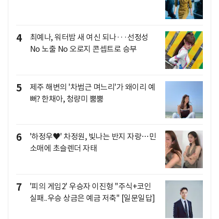
4
최예나, 워터밤 새 여신 되나···선정성
No 노출 No 오로지 콘셉트로 승부
5
제주 해변의 '차범근 며느리'가 왜이리 예
뻐? 한채아, 청량미 뿜뿜
6
'하정우♥' 차정원, 빛나는 반지 자랑…민
소매에 초슬렌더 자태
7
'피의 게임2' 우승자 이진형 "주식+코인
실패..우승 상금은 예금 저축" [일문일답]