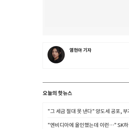
염현아 기자
오늘의 핫뉴스
"그 세금 절대 못 낸다" 양도세 공포, 
"엔비디아에 올인했는데 이런…" SK