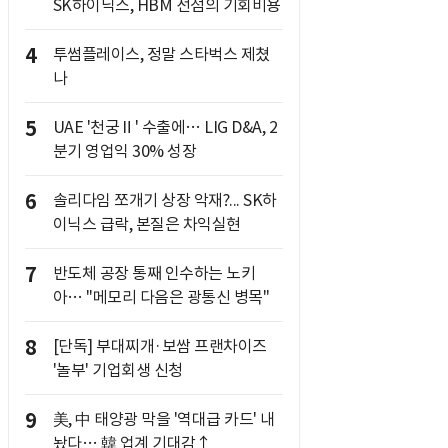
SK하이닉스, HBM 선점의 기회비용
4
투썸플레이스, 정말 스타벅스 제쳤
나
5
UAE '천궁Ⅱ' 수출에… LIG D&A, 2
분기 영업익 30% 성장
6
솔리다임 쪼개기 상장 악재?... SK하
이닉스 급락, 본질은 차익실현
7
반도체 공장 통째 인수하는 노키
아… "메모리 다음은 광통신 병목"
8
[단독] 부대찌개·보쌈 프랜차이즈
'놀부' 기업회생 신청
9
美, 中 태양광 막을 '역대급 카드' 내
놨다… 韓 업계 기대감↑