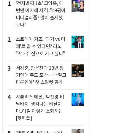
1
'전자발찌 1호' 고영욱, 이
번엔 이지혜 저격.."49평이
미니멀리즘? 많이 출세했
구나"
2
스트레이 키즈, '과거 vs 미
래'로 갈 수 있다면? 리노
"딱 2주 전으로 가고 싶다"
3
서강준, 안은진과 10년 장
기연애 무드 포착…'너말고
다른연애' 첫 스틸컷 공개
4
샤를리즈 테론, '박진영 비
닐바지' 생각나는 비닐치
마..이걸 이렇게 소화해?
[핫피플]
'재벌 3세' 바이브는 달라..