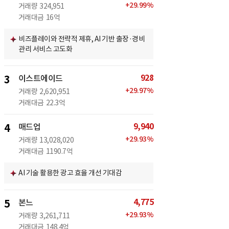
+
29.99
%
거래량
324,951
거래대금
16억
비즈플레이와 전략적 제휴, AI 기반 출장·경비
관리 서비스 고도화
928
3
이스트에이드
+
29.97
%
거래량
2,620,951
거래대금
22.3억
9,940
4
매드업
+
29.93
%
거래량
13,028,020
거래대금
1190.7억
AI 기술 활용한 광고 효율 개선 기대감
4,775
5
본느
+
29.93
%
거래량
3,261,711
거래대금
148.4억