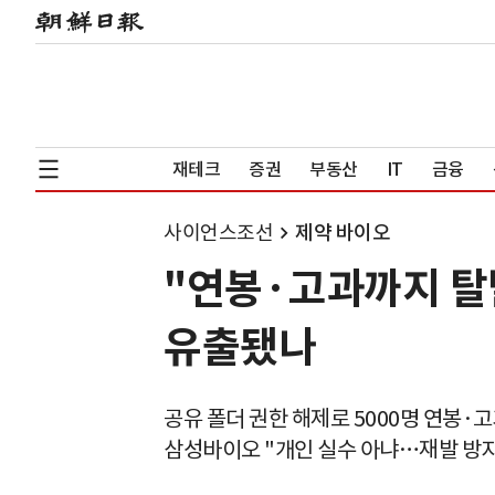
재테크
증권
부동산
IT
금융
사이언스조선
제약 바이오
"연봉·고과까지 탈
유출됐나
공유 폴더 권한 해제로 5000명 연봉·
삼성바이오 "개인 실수 아냐…재발 방지