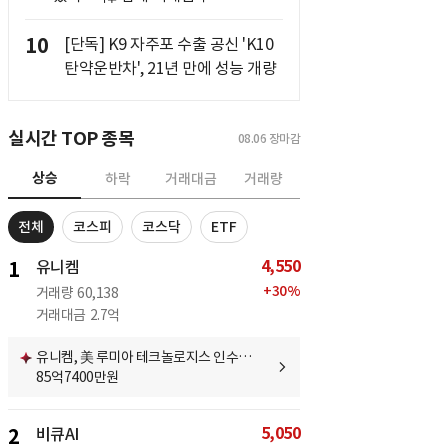
10
[단독] K9 자주포 수출 공신 'K10
탄약운반차', 21년 만에 성능 개량
실시간 TOP 종목
08.06
장마감
상승
하락
거래대금
거래량
전체
코스피
코스닥
ETF
4,550
1
유니켐
+
30
%
거래량
60,138
거래대금
2.7억
유니켐, 美 루미아 테크놀로지스 인수…
85억7400만원
5,050
2
비큐AI