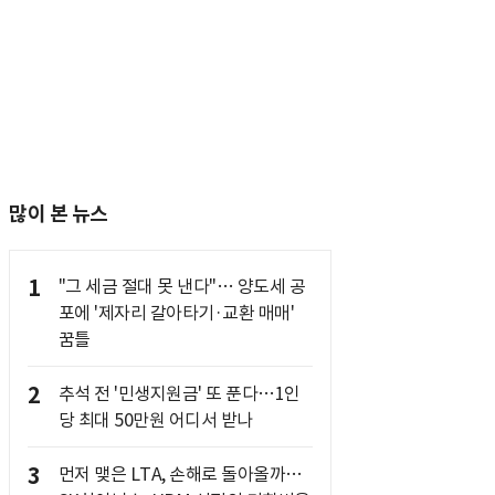
많이 본 뉴스
1
"그 세금 절대 못 낸다"… 양도세 공
포에 '제자리 갈아타기·교환 매매'
꿈틀
2
추석 전 '민생지원금' 또 푼다…1인
당 최대 50만원 어디서 받나
3
먼저 맺은 LTA, 손해로 돌아올까…