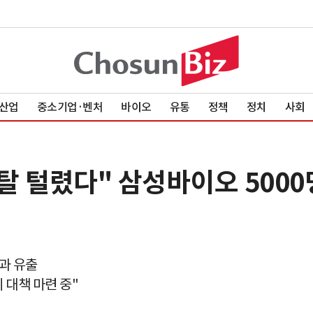
산업
중소기업·벤처
바이오
유통
정책
정치
사회
탈 털렸다" 삼성바이오 5000
고과 유출
 대책 마련 중"