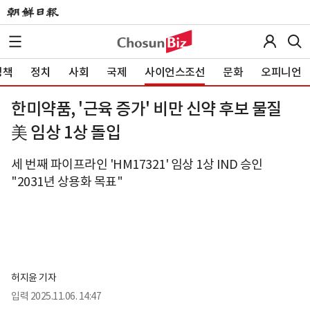
정책
정치
사회
국제
사이언스조선
문화
오피니언
한미약품, '근육 증가' 비만 신약 후보 물질
美 임상 1상 돌입
세 번째 파이프라인 'HM17321' 임상 1상 IND 승인
"2031년 상용화 목표"
허지윤 기자
입력
2025.11.06. 14:47