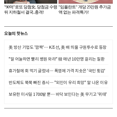
오늘의 핫뉴스
美 방산 기업도 '깜짝'… K조선, 美 배 띄울 구원투수로 등장
"말 어눌하면 빨리 병원 와라" 韓 매년 10만명 걸리는 질환
휴가철에 회 먹기 글렀네… 폭염에 가격 치솟은 '국민 횟감'
반도체도 쭉쭉 빠진 증시… "외인이 우리 희망" 말 나온 이유
보유한 미사일 1700발 뿐… 바닥 보인다는 美 무기고 '위태'