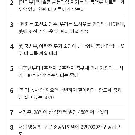
2
[인터뷰] "뇌졸중 골든타임 지키는 '뇌동맥류 치료'"…개
두술 없이 혈관 타고 들어가 막는다
3
"한화는 조선소 인수, 우리는 노하우를 판다"… HD현대,
美에 조선 기술·운영·관리 방법 수출
4
美 국방부, 이란전 무기 소진에 방산업체 증산 압박… "3
주 내 납품 계획 내라"
5
내후년부터 1주택자·3주택자 종부세 격차 커진다… 시
가 100억 안팎 수준부터는 줄어
6
"직접 농사 안 지으면 내년까지 팔아라"… 양도세 중과
에 떨고 있는 6070
7
서장훈, 28억에 산 양재역 빌딩 450억에 내놨다
8
서울 영등포·구로 준공업지역에 2만7000가구 공급 속
도