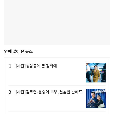
연예 많이 본 뉴스
1
[사진]청담동에 뜬 김희애
2
[사진]김무열-윤승아 부부, 달콤한 손하트