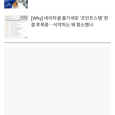
[Why] 네이처셀 줄기세포 '조인트스템' 판
결 후폭풍…식약처는 왜 항소했나