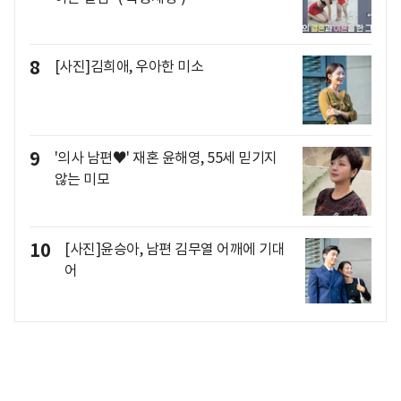
8
[사진]김희애, 우아한 미소
9
'의사 남편♥' 재혼 윤해영, 55세 믿기지
않는 미모
10
[사진]윤승아, 남편 김무열 어깨에 기대
어