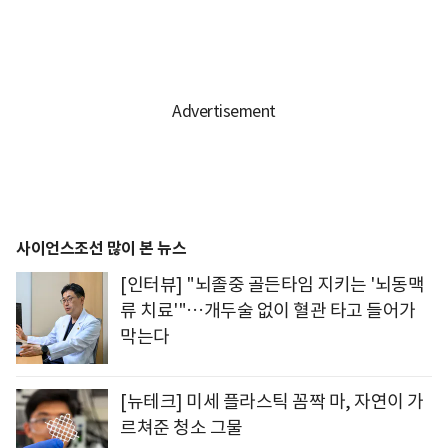
사이언스조선 많이 본 뉴스
[인터뷰] "뇌졸중 골든타임 지키는 '뇌동맥
류 치료'"…개두술 없이 혈관 타고 들어가
막는다
[뉴테크] 미세 플라스틱 꼼짝 마, 자연이 가
르쳐준 청소 그물