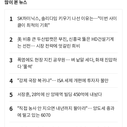
많이 본 뉴스
1
SK하이닉스, 솔리다임 키우기 나선 이유는…"이번 사이
클이 최적의 기회"
2
美 비중 큰 두산밥캣은 부진, 신흥국 뚫은 HD건설기계
는 선전… 시장 전략에 엇갈린 희비
3
폭염에도 현장 지킨 공무원… 벼 낱알 세다, 화재 진압하
다 '풀썩'
4
"강제 국장 복귀냐"… ISA 세제 개편에 투자자 불만
5
서장훈, 28억에 산 양재역 빌딩 450억에 내놨다
6
"직접 농사 안 지으면 내년까지 팔아라"… 양도세 중과
에 떨고 있는 6070