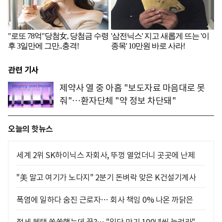
관련 기사
제약사 열 중 아홉 "보도자료 마음대로 못
줘"…환자단체 "약 정보 차단돼"
오늘의 핫뉴스
세계 2위 SK하이닉스 자회사, 뚜껑 열었더니 곳곳에 난제
"美 말고 여기가 노다지" 2분기 돈벼락 맞은 K건설기계사
폭염에 일하다 숨진 근로자… 회사 책임 0% 나온 까닭은
절세 혜택 쏠쏠했는데 끝?… "일단 만기 100년씩 늘려라"