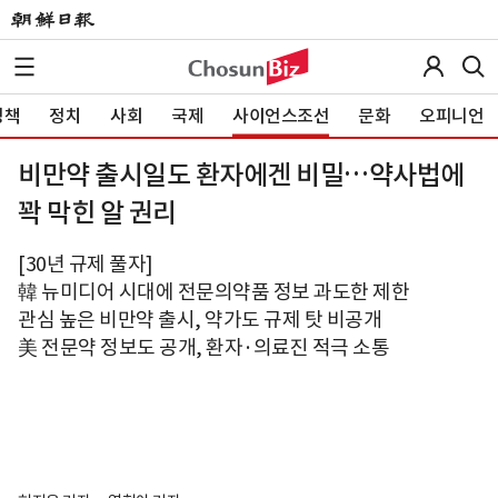
정책
정치
사회
국제
사이언스조선
문화
오피니언
비만약 출시일도 환자에겐 비밀…약사법에
꽉 막힌 알 권리
[30년 규제 풀자]
韓 뉴미디어 시대에 전문의약품 정보 과도한 제한
관심 높은 비만약 출시, 약가도 규제 탓 비공개
美 전문약 정보도 공개, 환자·의료진 적극 소통