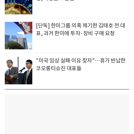
[단독] 한미그룹 의혹 제기한 김태호 전 대
표, 과거 한미에 투자·장비 구매 요청
"미국 임상 실패 이유 찾자"…휴가 반납한
코오롱티슈진 대표들