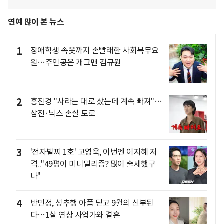
연예 많이 본 뉴스
1
장애학생 속옷까지 손빨래한 사회복무요
원…주인공은 개그맨 김규원
2
홍진경 "사라는 대로 샀는데 계속 빠져"…
삼전·닉스 손실 토로
3
'전자발찌 1호' 고영욱, 이번엔 이지혜 저
격.."49평이 미니멀리즘? 많이 출세했구
나"
4
반민정, 성추행 아픔 딛고 9월의 신부된
다…1살 연상 사업가와 결혼