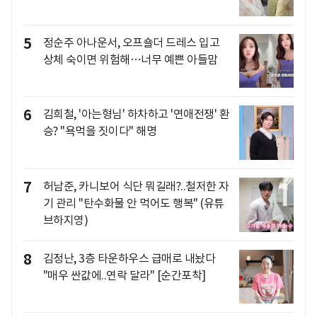
5
정순주 아나운서, 오프숄더 드레스 입고
상체 숙이면 위험해…너무 예쁜 아들맘
6
김희철, '아는형님' 하차하고 '연애전쟁' 환
승? "욕먹을 짓이다" 해명
7
허남준, 카니보어 식단 뭐길래?..철저한 자
기 관리 "탄수화물 안 먹어도 행복" (유튜
브하지영)
8
김정난, 3층 타운하우스 급매로 내놨다
"매우 싼값에..연락 달라" [순간포착]