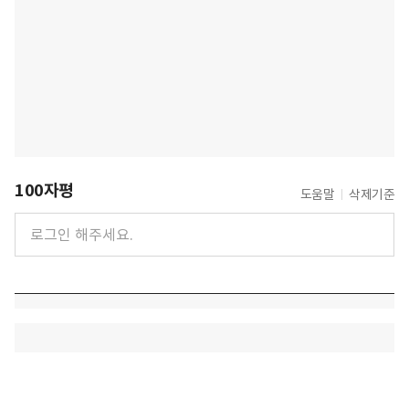
100자평
도움말
삭제기준