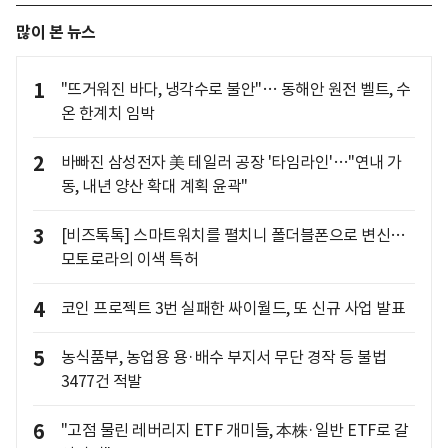
많이 본 뉴스
1
"뜨거워진 바다, 냉각수로 불안"… 동해안 원전 벨트, 수
온 한계치 임박
2
바빠진 삼성전자 美 테일러 공장 '타임라인'…"연내 가
동, 내년 양산 확대 계획 윤곽"
3
[비즈톡톡] 스마트워치를 펼치니 폴더블폰으로 변신…
모토로라의 이색 특허
4
코인 프로젝트 3번 실패한 싸이월드, 또 신규 사업 발표
5
농식품부, 농업용 용·배수 부지서 무단 경작 등 불법
3477건 적발
6
"고점 물린 레버리지 ETF 개미들, 本株·일반 ETF로 갈