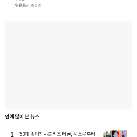
거래대금
29.5억
연예 많이 본 뉴스
1
'50대 맞아?' 샤를리즈 테론, 시스루부터