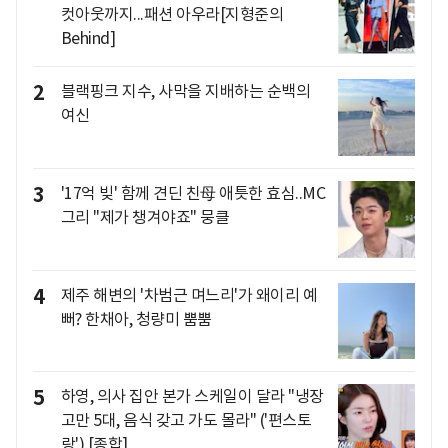
컷아웃까지...패션 아우라[지형준의
Behind]
2
블랙핑크 지수, 사막을 지배하는 순백의
여신
3
'17억 빚' 함께 견딘 친母 애틋한 효심..MC
그리 "제가 챙겨야죠" 뭉클
4
제주 해변의 '차범근 며느리'가 왜이리 예
뻐? 한채아, 청량미 뿜뿜
5
하영, 의사 집안 본가 스케일이 달라 "냉장
고만 5대, 음식 갖고 가도 몰라" ('편스토
랑') [종합]