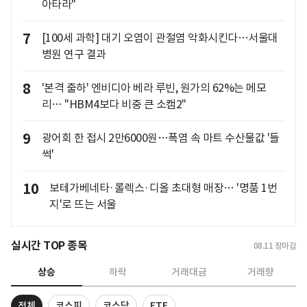
아타라"
7
[100세 과학] 대기 오염이 관절염 악화시킨다…서울대
병원 연구 결과
8
'본격 출하' 엔비디아 베라 루빈, 원가의 62%는 메모
리… "HBM4보다 비중 큰 소캠2"
9
광어회 한 접시 2만6000원…폭염 속 마트 수산물값 '들
썩'
10
보테가베네타·롤렉스·디올 초대형 매장… '명품 1번
지'로 뜨는 서울
실시간 TOP 종목
08.11
장마감
상승
하락
거래대금
거래량
전체
코스피
코스닥
ETF