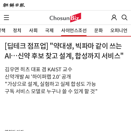
정책
정치
사회
국제
사이언스조선
문화
오피니언
[딥테크 점프업] "약대생, 빅파마 같이 쓰는
AI…신약 후보 찾고 설계, 합성까지 서비스"
김우연 히츠 대표 겸 KAIST 교수
신약개발 AI '하이퍼랩 2.0′ 공개
"가상으로 설계, 실험하고 실제 합성도 가능
구독 서비스 모델로 누구나 쓸 수 있게 할 것"