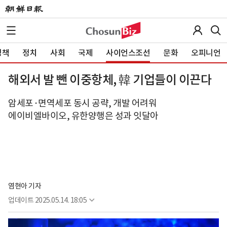
정책
정치
사회
국제
사이언스조선
문화
오피니언
해외서 발 뺀 이중항체, 韓 기업들이 이끈다
암세포·면역세포 동시 공략, 개발 어려워
에이비엘바이오, 유한양행은 성과 잇달아
염현아 기자
업데이트
2025.05.14. 18:05