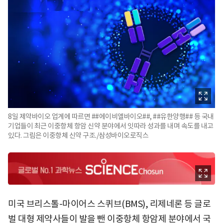
8일 제약바이오 업계에 따르면 ##에이비엘바이오##, ##유한양행## 등 국내
기업들이 최근 이중항체 항암 신약 분야에서 잇따라 성과를 내며 속도를 내고
있다. 그림은 이중항체 신약 구조./삼성바이오로직스
미국 브리스톨-마이어스 스퀴브(BMS), 리제네론 등 글로
벌 대형 제약사들이 발을 뺀 이중항체 항암제 분야에서 국