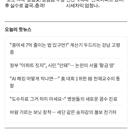
오늘의 핫뉴스
"증여세 7억 줄이는 법 있구먼!" 계산기 두드리는 강남 고령
층
정부 "아파트 짓자", 시민 "안돼"… 논란의 서울 '황금 땅'
"AI 해킹 어떻게 막냐면…" 美 대회 1위한 韓 천재교수의 통
찰
"도수치료 그거 하지 마세요~" 병원들의 새로운 꼼수 진료
바람 가르는 보닛 장착… 세단 같은 승차감의 볼보 전기차