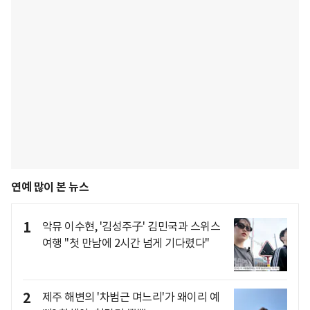
연예 많이 본 뉴스
1
악뮤 이수현, '김성주子' 김민국과 스위스
여행 "첫 만남에 2시간 넘게 기다렸다"
2
제주 해변의 '차범근 며느리'가 왜이리 예