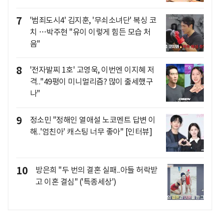
7
'범죄도시4' 김지훈, '무쇠소녀단' 복싱 코
치 …박주현 "유이 이렇게 힘든 모습 처
음"
8
'전자발찌 1호' 고영욱, 이번엔 이지혜 저
격.."49평이 미니멀리즘? 많이 출세했구
나"
9
정소민 "정해인 열애설 노코멘트 답변 이
해..'엄친아' 캐스팅 너무 좋아" [인터뷰]
10
방은희 "두 번의 결혼 실패..아들 허락받
고 이혼 결심" ('특종세상')