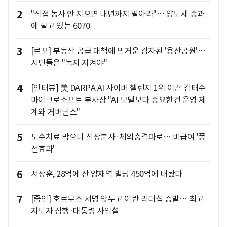
2
"직접 농사 안 지으면 내년까지 팔아라"… 양도세 중과
에 떨고 있는 6070
3
[르포] 부동산 공급 대책에 뜨거운 감자된 '용산공원'…
시민들은 "녹지 지켜야"
4
[인터뷰] 美 DARPA AI 사이버 챌린지 1위 이끈 김태수
마이크로소프트 부사장 "AI 모델보다 중요한건 운영 체
계와 거버넌스"
5
도수치료 막으니 신장분사·체외충격파로… 비급여 '풍
선효과'
6
서장훈, 28억에 산 양재역 빌딩 450억에 내놨다
7
[줌인] 호르무즈 서명 앞두고 이란 리더십 증발… 최고
지도자 잠행·대통령 사임설