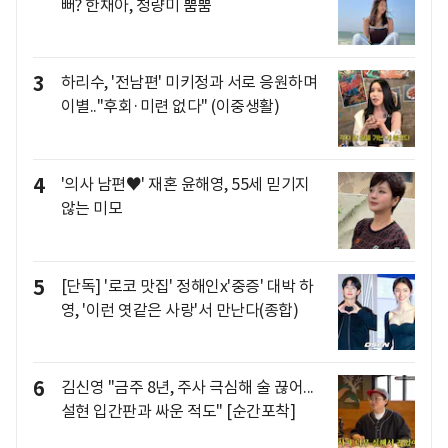
뻐? 한채아, 청량미 뿜뿜
3
하리수, '전남편' 미키정과 서로 응원하며
이별.."후회·미련 없다" (이중생활)
4
'의사 남편♥' 재혼 윤해영, 55세 믿기지
않는 미모
5
[단독] '로코 맛집' 정해인x'중증' 대박 하
영, '이런 엿같은 사랑'서 만난다(종합)
6
김신영 "금주 8년, 주사 극심해 술 끊어...
설현 입간판과 싸운 적도" [순간포착]