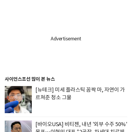
사이언스조선 많이 본 뉴스
[뉴테크] 미세 플라스틱 꼼짝 마, 자연이 가
르쳐준 청소 그물
[바이오USA] 비티젠, 내년 '외부 수주 50%'
목표…이현민 대표 "2공장, 차세대 치료제