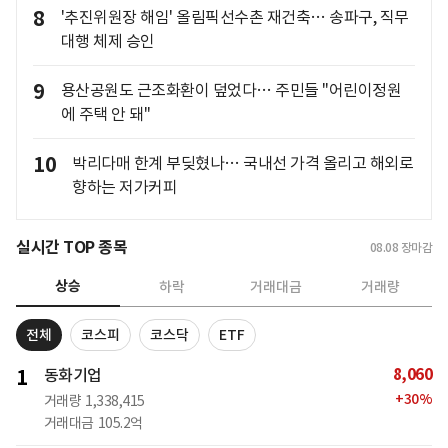
8
'추진위원장 해임' 올림픽선수촌 재건축… 송파구, 직무
대행 체제 승인
9
용산공원도 근조화환이 덮었다… 주민들 "어린이정원
에 주택 안 돼"
10
박리다매 한계 부딪혔나… 국내선 가격 올리고 해외로
향하는 저가커피
실시간 TOP 종목
08.08
장마감
상승
하락
거래대금
거래량
전체
코스피
코스닥
ETF
8,060
1
동화기업
+
30
%
거래량
1,338,415
거래대금
105.2억