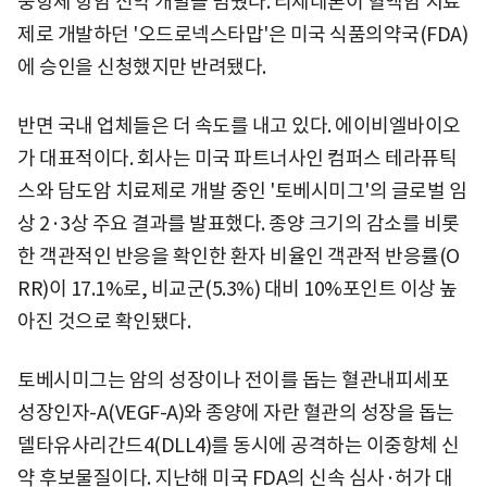
중항체 항암 신약 개발을 멈췄다. 리제네론이 혈액암 치료
제로 개발하던 '오드로넥스타맙'은 미국 식품의약국(FDA)
에 승인을 신청했지만 반려됐다.
반면 국내 업체들은 더 속도를 내고 있다. 에이비엘바이오
가 대표적이다. 회사는 미국 파트너사인 컴퍼스 테라퓨틱
스와 담도암 치료제로 개발 중인 '토베시미그'의 글로벌 임
상 2·3상 주요 결과를 발표했다. 종양 크기의 감소를 비롯
한 객관적인 반응을 확인한 환자 비율인 객관적 반응률(O
RR)이 17.1%로, 비교군(5.3%) 대비 10%포인트 이상 높
아진 것으로 확인됐다.
토베시미그는 암의 성장이나 전이를 돕는 혈관내피세포
성장인자-A(VEGF-A)와 종양에 자란 혈관의 성장을 돕는
델타유사리간드4(DLL4)를 동시에 공격하는 이중항체 신
약 후보물질이다. 지난해 미국 FDA의 신속 심사·허가 대