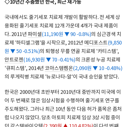
◇10년간 주춤했던 한국, 최근 재가동
국내에서도 줄기세포 치료제 개발이 활발하다. 전 세계 상
용화된 줄기세포 치료제 12개 가운데 4개가 국내 제품이
다. 2011년
파미셀
(11,190원 ▼ 90 -0.8%)
의 심근경색 치
료제 '하티셀그램'을 시작으로, 2012년
메디포스트
(9,850
원 ▼ 50 -0.51%)
의 퇴행성 무릎 연골 치료제 '카티스템',
안트로젠
(16,930원 ▼ 70 -0.41%)
의 크론성 누공 치료제
'큐피스템', 2014년
코아스템켐온
(2,090원 ▼ 10 -0.48%)
의 루게릭병 치료제 '뉴로나타-알'이 국내 승인을 받았다.
한국은 2000년대 초반부터 2010년대 중반까지 미국에 이
어 두 번째로 많은 임상시험을 수행하며 줄기세포 연구를
주도해왔다. 그러나 최근 10년 동안 다음 허가 품목은 좀처
럼 나오지 않았다. 당초 아토피 치료제 임상 3상 시험 중이
던
강스템바이오텍
(2,390원 ▲ 110 4.82%)
이 다섯 번째