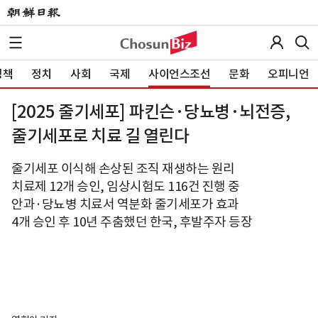
정책
정치
사회
국제
사이언스조선
문화
오피니언
[2025 줄기세포] 파킨슨·당뇨병·뇌전증,
줄기세포로 치료 길 열린다
줄기세포 이식해 손상된 조직 재생하는 원리
치료제 12개 승인, 임상시험도 116건 진행 중
안과·당뇨병 치료서 역분화 줄기세포가 효과
4개 승인 후 10년 주춤했던 한국, 후발주자 등장