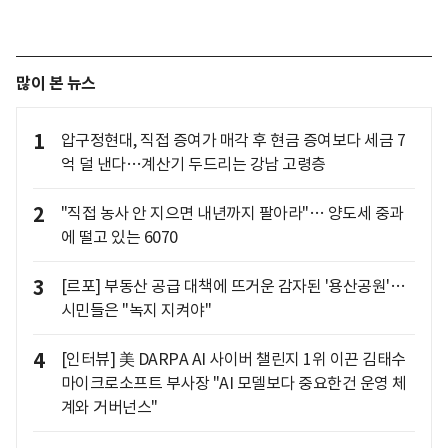
많이 본 뉴스
1
압구정현대, 직접 증여가 매각 후 현금 증여보다 세금 7
억 덜 낸다…계산기 두드리는 강남 고령층
2
"직접 농사 안 지으면 내년까지 팔아라"… 양도세 중과
에 떨고 있는 6070
3
[르포] 부동산 공급 대책에 뜨거운 감자된 '용산공원'…
시민들은 "녹지 지켜야"
4
[인터뷰] 美 DARPA AI 사이버 챌린지 1위 이끈 김태수
마이크로소프트 부사장 "AI 모델보다 중요한건 운영 체
계와 거버넌스"