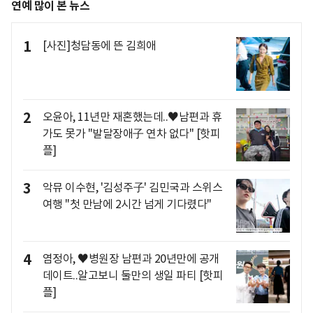
연예 많이 본 뉴스
1
[사진]청담동에 뜬 김희애
2
오윤아, 11년만 재혼했는데..♥남편과 휴
가도 못가 "발달장애子 연차 없다" [핫피
플]
3
악뮤 이수현, '김성주子' 김민국과 스위스
여행 "첫 만남에 2시간 넘게 기다렸다"
4
염정아, ♥병원장 남편과 20년만에 공개
데이트..알고보니 둘만의 생일 파티 [핫피
플]