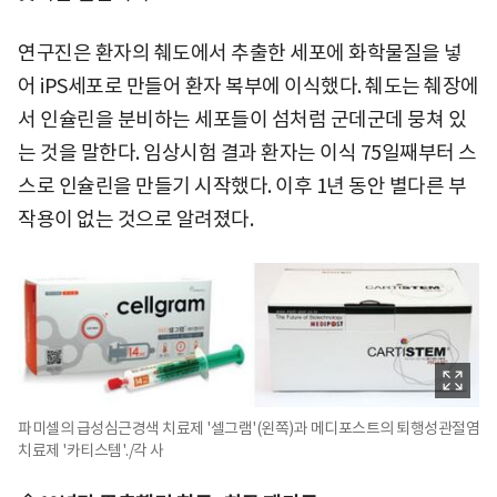
연구진은 환자의 췌도에서 추출한 세포에 화학물질을 넣
어 iPS세포로 만들어 환자 복부에 이식했다. 췌도는 췌장에
서 인슐린을 분비하는 세포들이 섬처럼 군데군데 뭉쳐 있
는 것을 말한다. 임상시험 결과 환자는 이식 75일째부터 스
스로 인슐린을 만들기 시작했다. 이후 1년 동안 별다른 부
작용이 없는 것으로 알려졌다.
파미셀의 급성심근경색 치료제 '셀그램'(왼쪽)과 메디포스트의 퇴행성관절염
치료제 '카티스템'./각 사