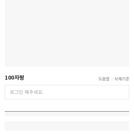
100자평
도움말
삭제기준