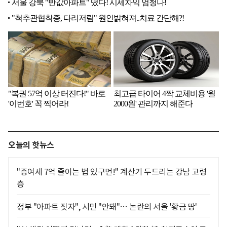
오늘의 핫뉴스
"증여세 7억 줄이는 법 있구먼!" 계산기 두드리는 강남 고령
층
정부 "아파트 짓자", 시민 "안돼"… 논란의 서울 '황금 땅'