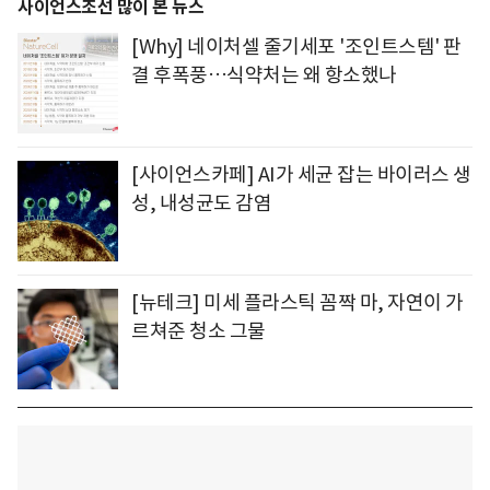
사이언스조선 많이 본 뉴스
[Why] 네이처셀 줄기세포 '조인트스템' 판
결 후폭풍…식약처는 왜 항소했나
[사이언스카페] AI가 세균 잡는 바이러스 생
성, 내성균도 감염
[뉴테크] 미세 플라스틱 꼼짝 마, 자연이 가
르쳐준 청소 그물