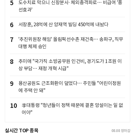
5
도수치료 막으니 신장분사·체외충격파로… 비급여 '풍
선효과'
6
서장훈, 28억에 산 양재역 빌딩 450억에 내놨다
7
'추진위원장 해임' 올림픽선수촌 재건축… 송파구, 직무
대행 체제 승인
8
추미애 "국가직 소방공무원 인건비, 경기도가 1조원 이
상 부담… 재정 개혁 시급"
9
용산공원도 근조화환이 덮었다… 주민들 "어린이정원
에 주택 안 돼"
10
李대통령 "청년들이 정책 때문에 결혼 망설이는 일 없
어야"
실시간 TOP 종목
08.08
장마감