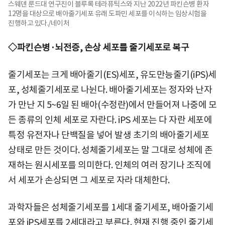
스웨덴 룬드대 연구진이 블루록 테라퓨틱스와 지난 2022년 파킨슨병 환자
12명을 대상으로 배아줄기세포 유래 도파민 세포를 이식하는 임상시험을
진행하고 있다./네이처
◇파킨슨병·뇌전증, 손상 세포를 줄기세포로 복구
줄기세포는 크게 배아줄기(ES)세포, 유도만능줄기(iPS)세
포, 성체줄기세포로 나뉜다. 배아줄기세포는 정자와 난자
가 만난 지 5~6일 된 배아(수정란)에서 만들어져 나중에 모
든 종류의 인체 세포로 자란다. iPS 세포는 다 자란
세포에
특정 유전자나 단백질을 넣어 발생 초기의 배아줄기세포
상태로 만든 것이다. 성체줄기세포는 말 그대로 성체에 존
재하는 원시세포를 의미한다. 인체의 여러 장기나 조직에
서 세포가 손상되면 그 세포로 자라 대체한다.
과학자들은 성체줄기세포를 1세대 줄기세포, 배아줄기세
포와 iPS세포를 2세대라고 부른다. 현재 진행 중인 줄기세