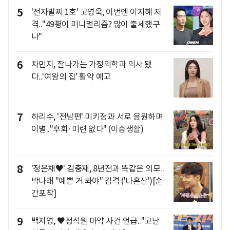
5
'전자발찌 1호' 고영욱, 이번엔 이지혜 저
격.."49평이 미니멀리즘? 많이 출세했구
나"
6
차민지, 잘나가는 가정의학과 의사 됐
다..'여왕의 집' 활약 예고
7
하리수, '전남편' 미키정과 서로 응원하며
이별.."후회·미련 없다" (이중생활)
8
'정은채♥' 김충재, 8년전과 똑같은 외모..
박나래 "예쁜 거 봐야" 감격 ('나혼산')[순
간포착]
9
백지영, ♥정석원 마약 사건 언급.."고난