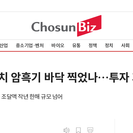
산업
중소기업·벤처
바이오
유통
정책
정치
사회
치 암흑기 바닥 찍었나…투자
금 조달액 작년 한해 규모 넘어