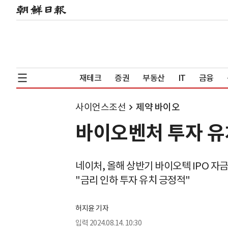
재테크
증권
부동산
IT
금융
사이언스조선
제약 바이오
바이오벤처 투자 유
네이처, 올해 상반기 바이오텍 IPO 자
"금리 인하 투자 유치 긍정적"
허지윤 기자
입력
2024.08.14. 10:30