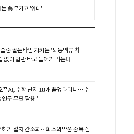
는 美 무기고 '위태'
뇌졸중 골든타임 지키는 '뇌동맥류 치
술 없이 혈관 타고 들어가 막는다
오픈AI, 수학 난제 10개 풀었다더니… 수
행연구 무단 활용"
약 허가 절차 간소화…희소의약품 중복 심