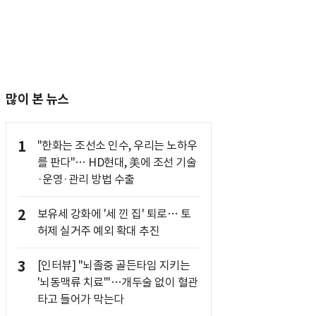
많이 본 뉴스
1
"한화는 조선소 인수, 우리는 노하우
를 판다"… HD현대, 美에 조선 기술
·운영·관리 방법 수출
2
보유세 강화에 '세 낀 집' 퇴로… 토
허제 실거주 예외 확대 추진
3
[인터뷰] "뇌졸중 골든타임 지키는
'뇌동맥류 치료'"…개두술 없이 혈관
타고 들어가 막는다