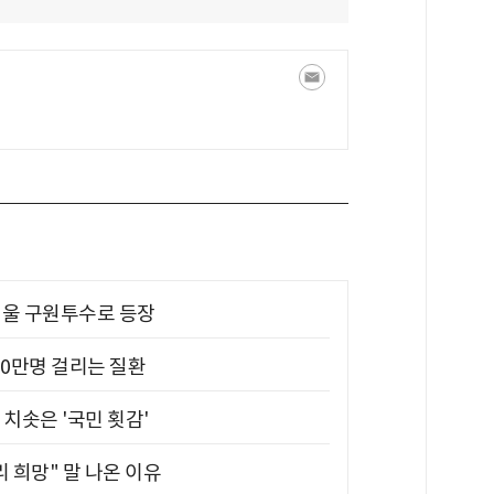
 띄울 구원투수로 등장
10만명 걸리는 질환
치솟은 '국민 횟감'
 희망" 말 나온 이유