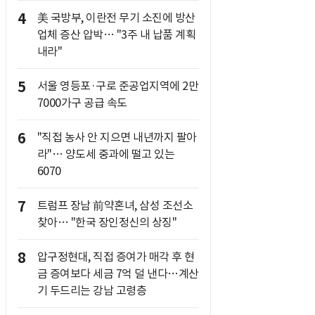
4
美 국방부, 이란전 무기 소진에 방산
업체 증산 압박… "3주 내 납품 계획
내라"
5
서울 영등포·구로 준공업지역에 2만
7000가구 공급 속도
6
"직접 농사 안 지으면 내년까지 팔아
라"… 양도세 중과에 떨고 있는
6070
7
트럼프 장남 前약혼녀, 삼성 조선소
찾아… "한국 장인정신의 상징"
8
압구정현대, 직접 증여가 매각 후 현
금 증여보다 세금 7억 덜 낸다…계산
기 두드리는 강남 고령층