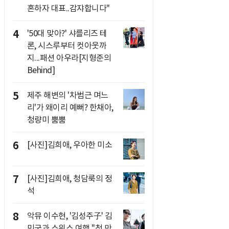
혼하자 대표..감쟈합니다"
4
'50대 맞아?' 샤를리즈 테
론, 시스루부터 컷아웃까
지...패션 아우라[지형준의
Behind]
5
제주 해변의 '차범근 며느
리'가 왜이리 예뻐? 한채아,
청량미 뿜뿜
6
[사진]김희애, 우아한 미소
7
[사진]김희애, 청담룩의 정
석
8
악뮤 이수현, '김성주子' 김
민국과 스위스 여행 "첫 만