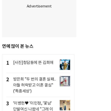
연예 많이 본 뉴스
1
[사진]청담동에 뜬 김희애
2
방은희 "두 번의 결혼 실패..
아들 허락받고 이혼 결심"
('특종세상')
3
'이병헌♥ '이민정, '꽃남'
단발여신 나왔네 "그래 이