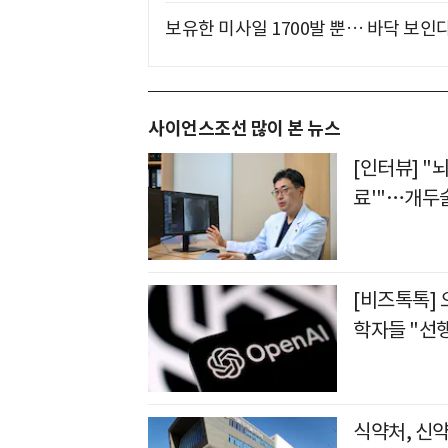
보유한 미사일 1700발 뿐… 바닥 보인다
사이언스조선 많이 본 뉴스
[인터뷰] "
료'"…개두
[비즈톡톡] 
학자들 "선
식약처, 신