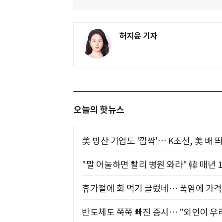
허지윤 기자
오늘의 핫뉴스
美 방산 기업도 '깜짝'… K조선, 美 배
"말 어눌하면 빨리 병원 와라" 韓 매년 
휴가철에 회 먹기 글렀네… 폭염에 가격 
반도체도 쭉쭉 빠진 증시… "외인이 우리