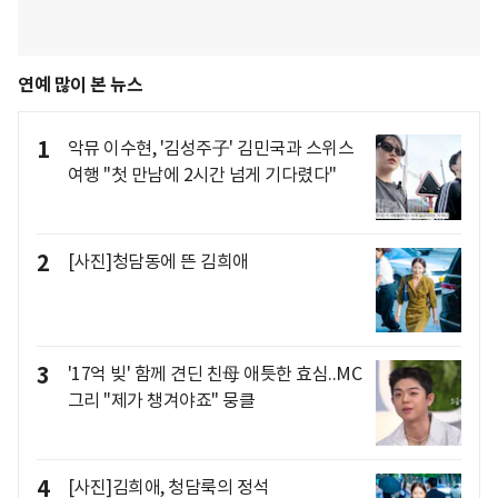
연예 많이 본 뉴스
1
악뮤 이수현, '김성주子' 김민국과 스위스
여행 "첫 만남에 2시간 넘게 기다렸다"
2
[사진]청담동에 뜬 김희애
3
'17억 빚' 함께 견딘 친母 애틋한 효심..MC
그리 "제가 챙겨야죠" 뭉클
4
[사진]김희애, 청담룩의 정석