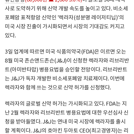
사로 도약하기 위해 신약 개발 속도를 높이고 있다. 비소세
포폐암 표적항암 신약인 '렉라자(성분명 레이저티닙)'의
미국 시장 진출이 가시화되면서 시장의 기대감도 커지고
있다.
3일 업계에 따르면 미국 식품의약국(FDA)은 이르면 오는
8월 미국 존슨앤드존슨(J&J)이 신청한 렉라자와 리브리반
트(아미반타맙) 병용요법을 승인할 전망이다. 리브리반트
는 J&J가 독자 개발한 비소세포폐암 치료제이다. 이번에
렉라자와 함께 쓰는 것으로 신약 허가를 신청했다.
렉라자의 글로벌 신약 허가는 가시화되고 있다. FDA는 지
난 2월 렉라자와 리브리반트 병용요법에 대한 우선심사 신
청을 받아들였다. J&J는 연내 미국 시장에 렉라자를 출시
할 계획이다. J&J의 호아킨 두아토 CEO(최고경영자)는 리