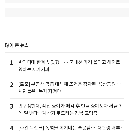
많이 본 뉴스
1
박리다매 한계 부딪혔나… 국내선 가격 올리고 해외로
향하는 저가커피
2
[르포] 부동산 공급 대책에 뜨거운 감자된 '용산공원'…
시민들은 "녹지 지켜야"
3
압구정현대, 직접 증여가 매각 후 현금 증여보다 세금 7
억 덜 낸다…계산기 두드리는 강남 고령층
4
[주간 특산물] 폭염을 이겨내는 푸릇함… '대관령 배추·