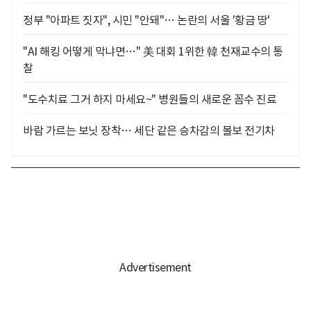
정부 "아파트 짓자", 시민 "안돼"… 논란의 서울 '황금 땅'
"AI 해킹 어떻게 막냐면…" 美 대회 1위한 韓 천재교수의 통
찰
"도수치료 그거 하지 마세요~" 병원들의 새로운 꼼수 진료
바람 가르는 보닛 장착… 세단 같은 승차감의 볼보 전기차