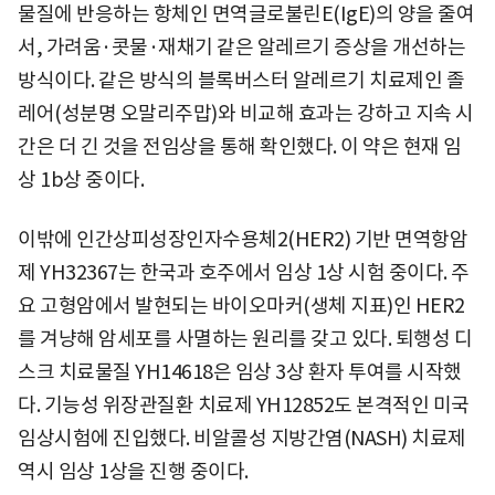
물질에 반응하는 항체인 면역글로불린E(IgE)의 양을 줄여
서, 가려움·콧물·재채기 같은 알레르기 증상을 개선하는
방식이다. 같은 방식의 블록버스터 알레르기 치료제인 졸
레어(성분명 오말리주맙)와 비교해 효과는 강하고 지속 시
간은 더 긴 것을 전임상을 통해 확인했다. 이 약은 현재 임
상 1b상 중이다.
이밖에 인간상피성장인자수용체2(HER2) 기반 면역항암
제 YH32367는 한국과 호주에서 임상 1상 시험 중이다. 주
요 고형암에서 발현되는 바이오마커(생체 지표)인 HER2
를 겨냥해 암세포를 사멸하는 원리를 갖고 있다. 퇴행성 디
스크 치료물질 YH14618은 임상 3상 환자 투여를 시작했
다. 기능성 위장관질환 치료제 YH12852도 본격적인 미국
임상시험에 진입했다. 비알콜성 지방간염(NASH) 치료제
역시 임상 1상을 진행 중이다.