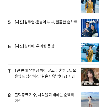
5
[사진]김무열-윤승아 부부, 달콤한 손하트
6
[사진]김희애, 우아한 등장
7
1년 만에 유부남 아이 낳고 이혼한 딸...오
은영도 심각해진 '결혼지옥' 역대급 사연
8
블랙핑크 지수, 사막을 지배하는 순백의
여신