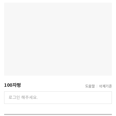
100자평
도움말
삭제기준