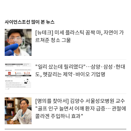
사이언스조선 많이 본 뉴스
[뉴테크] 미세 플라스틱 꼼짝 마, 자연이 가
르쳐준 청소 그물
"일리 샀는데 릴리였다"…삼양·삼성·현대
도, 헷갈리는 제약·바이오 기업명
[명의를 찾아서] 김양수 서울성모병원 교수
"골프 인구 늘면서 어깨 환자 급증… 관절에
콜라겐 주입하니 효과"