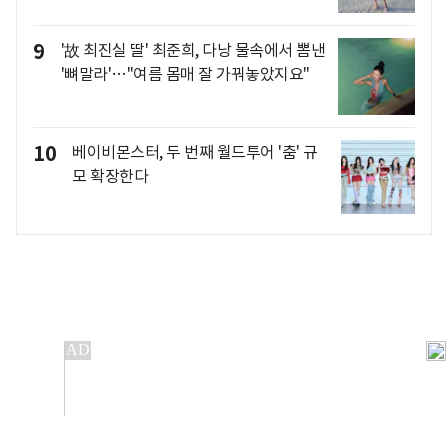
9
'故 최진실 딸' 최준희, 다낭 물속에서 뽐낸
'뼈말라'…"여름 몸매 잘 가꿔놓았지요"
10
베이비몬스터, 두 번째 월드투어 '춤' 규
모 확장한다
개인정보처리방침
앱설치(Android)