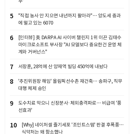
무'
5
"직접 농사 안 지으면 내년까지 팔아라"… 양도세 중과
에 떨고 있는 6070
6
[인터뷰] 美 DARPA AI 사이버 챌린지 1위 이끈 김태수
마이크로소프트 부사장 "AI 모델보다 중요한건 운영 체
계와 거버넌스"
7
서장훈, 28억에 산 양재역 빌딩 450억에 내놨다
8
'추진위원장 해임' 올림픽선수촌 재건축… 송파구, 직무
대행 체제 승인
9
도수치료 막으니 신장분사·체외충격파로… 비급여 '풍
선효과'
10
[Why] 네이처셀 줄기세포 '조인트스템' 판결 후폭풍…
식약처는 왜 항소했나