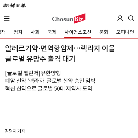
정책
정치
사회
국제
사이언스조선
문화
오피니언
알레르기약⋅면역항암제…렉라자 이을
글로벌 유망주 출격 대기
[글로벌 챌린저]유한양행
폐암 신약 '렉라자' 글로벌 신약 승인 임박
혁신 신약으로 글로벌 50대 제약사 도약
김명지 기자