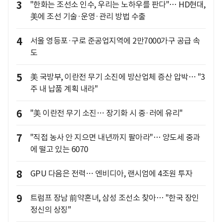
3
"한화는 조선소 인수, 우리는 노하우를 판다"… HD현대,
美에 조선 기술·운영·관리 방법 수출
4
서울 영등포·구로 준공업지역에 2만7000가구 공급 속
도
5
美 국방부, 이란전 무기 소진에 방산업체 증산 압박… "3
주 내 납품 계획 내라"
6
"美 이란전 무기 소진… 장기화 시 중·러에 유리"
7
"직접 농사 안 지으면 내년까지 팔아라"… 양도세 중과
에 떨고 있는 6070
8
GPU 다음은 전력… 엔비디아, 랜시엄에 4조원 투자
9
트럼프 장남 前약혼녀, 삼성 조선소 찾아… "한국 장인
정신의 상징"