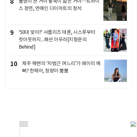
8
물병이 큰 거야 팔뚝이 얇은 거야…트와이
스 정연, 연예인 다이어트의 정석
9
'50대 맞아?' 샤를리즈 테론, 시스루부터
컷아웃까지...패션 아우라[지형준의
Behind]
10
제주 해변의 '차범근 며느리'가 왜이리 예
뻐? 한채아, 청량미 뿜뿜