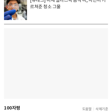
[뉴테크] 미세 플라스틱 꼼짝 마, 자연이 가
르쳐준 청소 그물
100자평
도움말
삭제기준