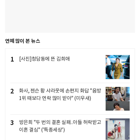
연예 많이 본 뉴스
1
[사진]청담동에 뜬 김희애
2
화사, 젠슨 황 샤라웃에 손편지 화답 "음방
1위 때보다 연락 많이 받아" (미우새)
3
방은희 "두 번의 결혼 실패..아들 허락받고
이혼 결심" ('특종세상')