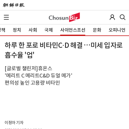
정책
정치
사회
국제
사이언스조선
문화
오피니언
하루 한 포로 비타민C⋅D 해결 …미세 입자로
흡수율 '업'
[글로벌 챌린저]휴온스
'메리트 C 메리트C&D 듀얼 메가'
편의성 높인 고용량 비타민
이정아 기자