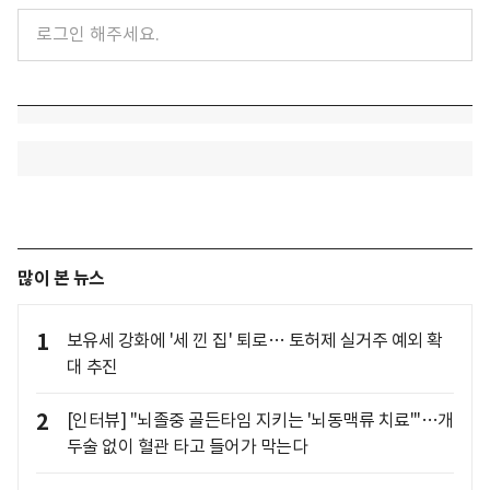
많이 본 뉴스
1
보유세 강화에 '세 낀 집' 퇴로… 토허제 실거주 예외 확
대 추진
2
[인터뷰] "뇌졸중 골든타임 지키는 '뇌동맥류 치료'"…개
두술 없이 혈관 타고 들어가 막는다