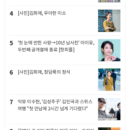
4
[사진]김희애, 우아한 미소
5
'첫 눈에 반한 사랑→10년 남사친' 아이유,
두번째 공개열애 종료 [핫피플]
6
[사진]김희애, 청담룩의 정석
7
악뮤 이수현, '김성주子' 김민국과 스위스
여행 "첫 만남에 2시간 넘게 기다렸다"