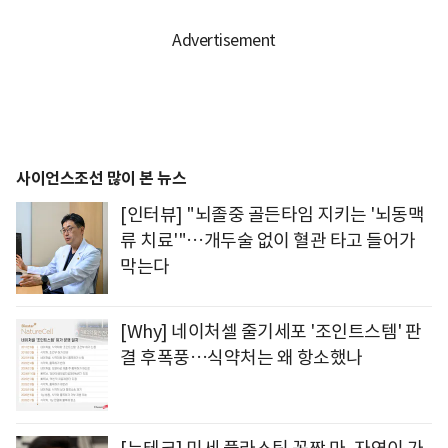
사이언스조선 많이 본 뉴스
[인터뷰] "뇌졸중 골든타임 지키는 '뇌동맥
류 치료'"…개두술 없이 혈관 타고 들어가
막는다
[Why] 네이처셀 줄기세포 '조인트스템' 판
결 후폭풍…식약처는 왜 항소했나