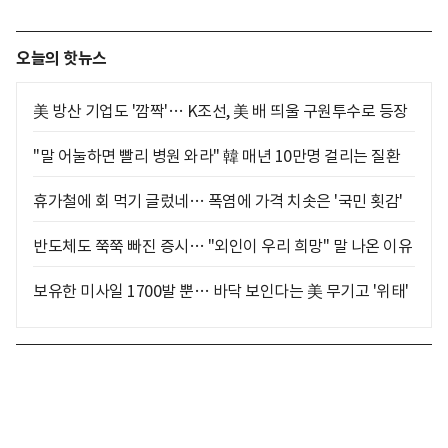
오늘의 핫뉴스
美 방산 기업도 '깜짝'… K조선, 美 배 띄울 구원투수로 등장
"말 어눌하면 빨리 병원 와라" 韓 매년 10만명 걸리는 질환
휴가철에 회 먹기 글렀네… 폭염에 가격 치솟은 '국민 횟감'
반도체도 쭉쭉 빠진 증시… "외인이 우리 희망" 말 나온 이유
보유한 미사일 1700발 뿐… 바닥 보인다는 美 무기고 '위태'