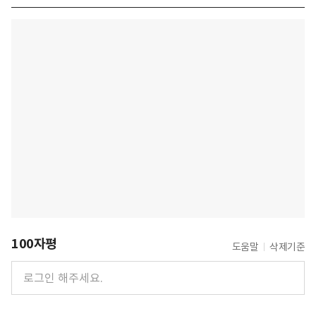
100자평
도움말
삭제기준