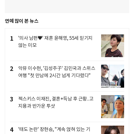
연예 많이 본 뉴스
1
'의사 남편♥' 재혼 윤해영, 55세 믿기지
않는 미모
2
악뮤 이수현, '김성주子' 김민국과 스위스
여행 "첫 만남에 2시간 넘게 기다렸다"
3
젝스키스 이재진, 결혼+득남 후 근황..고
지용과 반가운 투샷
4
'태도 논란' 장현승, "계속 얹혀 있는 기