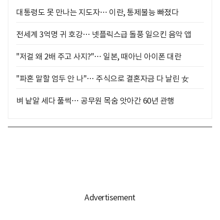
대통령도 못 만나는 지도자… 이란, 통제불능 빠졌다
전세계 3억명 귀 호강… 넷플릭스급 돌풍 일으킨 음악 앱
"저걸 왜 2배 주고 사지?"… 일본, 때아닌 아이폰 대란
"파혼 말할 엄두 안 나"… 주식으로 결혼자금 다 날린 女
벼 낱알 세다 풀썩… 공무원 목숨 앗아간 60년 관행