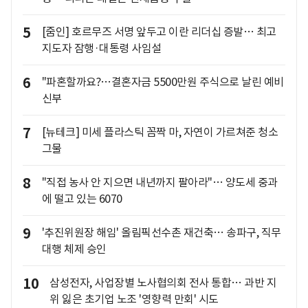
5
[줌인] 호르무즈 서명 앞두고 이란 리더십 증발… 최고
지도자 잠행·대통령 사임설
6
"파혼할까요?…결혼자금 5500만원 주식으로 날린 예비
신부
7
[뉴테크] 미세 플라스틱 꼼짝 마, 자연이 가르쳐준 청소
그물
8
"직접 농사 안 지으면 내년까지 팔아라"… 양도세 중과
에 떨고 있는 6070
9
'추진위원장 해임' 올림픽선수촌 재건축… 송파구, 직무
대행 체제 승인
10
삼성전자, 사업장별 노사협의회 전사 통합… 과반 지
위 잃은 초기업 노조 '영향력 만회' 시도