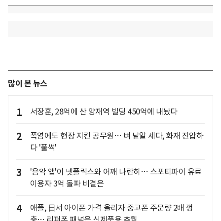
많이 본 뉴스
1
서장훈, 28억에 산 양재역 빌딩 450억에 내놨다
2
폭염에도 현장 지킨 공무원… 벼 낱알 세다, 화재 진압하
다 '풀썩'
3
'음악 앱'이 넷플릭스와 어깨 나란히… 스포티파이 유료
이용자 3억 돌파 비결은
4
애플, 日서 아이폰 가격 올리자 중고폰 주문량 2배 껑
충… 리퍼폰 패널은 신제품용 추월