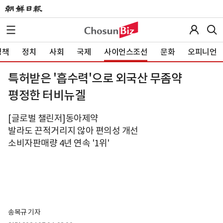
정책
정치
사회
국제
사이언스조선
문화
오피니언
특허받은 '흡수력'으로 외국산 무좀약
평정한 터비뉴겔
[글로벌 챌린저]동아제약
발라도 끈적거리지 않아 편의성 개선
소비자판매량 4년 연속 '1위'
송복규 기자