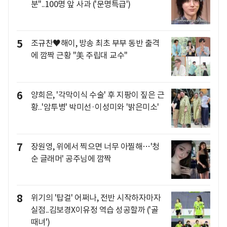
분"..100명 앞 사과 ('문명특급')
5
조규찬♥해이, 방송 최초 부부 동반 출격
에 깜짝 근황 "美 주립대 교수"
6
양희은, '각막이식 수술' 후 지팡이 짚은 근
황..'암투병' 박미선·이성미와 '밝은미소'
7
장원영, 위에서 찍으면 너무 아찔해…'청
순 글래머' 공주님에 깜짝
8
위기의 '탑걸' 어쩌나, 전반 시작하자마자
실점..김보경X이유정 역습 성공할까 ('골
때녀')