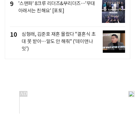
9
'스맨파' 8크루 리더즈&부리더즈…'무대
아래서는 친해요' [포토]
10
심형래, 김준호 재혼 몰랐다 "결혼식 초
대 못 받아…말도 안 해줘" ('데이앤나
잇')
개인정보처리방침
앱설치(Android)
본 사이트의 주가 시세정보는 정보 제공 목적이며, 오류가
발생하거나 지연될 수 있습니다.