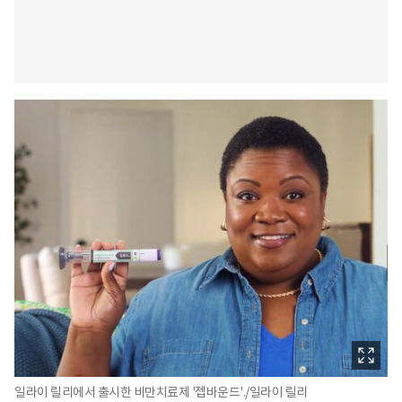
일라이 릴리에서 출시한 비만치료제 '젭바운드'./일라이 릴리