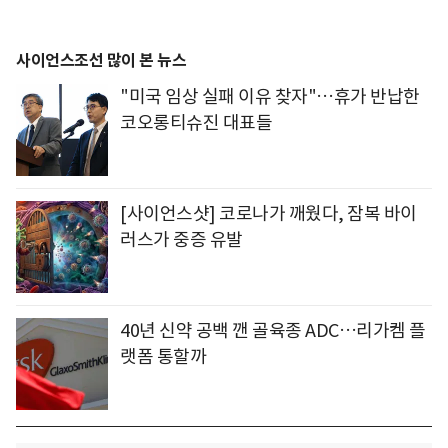
사이언스조선 많이 본 뉴스
"미국 임상 실패 이유 찾자"…휴가 반납한
코오롱티슈진 대표들
[사이언스샷] 코로나가 깨웠다, 잠복 바이
러스가 중증 유발
40년 신약 공백 깬 골육종 ADC…리가켐 플
랫폼 통할까