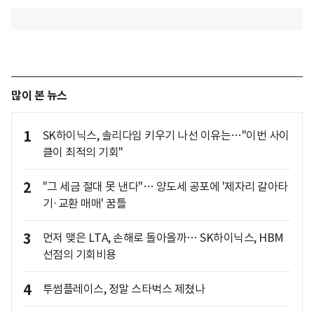
많이 본 뉴스
1
SK하이닉스, 솔리다임 키우기 나선 이유는…"이번 사이
클이 최적의 기회"
2
"그 세금 절대 못 낸다"… 양도세 공포에 '제자리 갈아타
기·교환 매매' 꿈틀
3
먼저 맺은 LTA, 손해로 돌아올까… SK하이닉스, HBM
선점의 기회비용
4
투썸플레이스, 정말 스타벅스 제쳤나