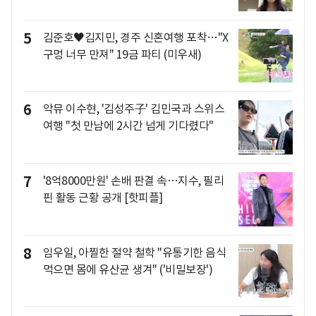
5
김준호♥김지민, 경주 신혼여행 포착…"X
구멍 너무 만져" 19금 파티 (미우새)
6
악뮤 이수현, '김성주子' 김민국과 스위스
여행 "첫 만남에 2시간 넘게 기다렸다"
7
'8억8000만원' 손배 판결 속…지수, 필리
핀 활동 근황 공개 [핫피플]
8
임우일, 아찔한 절약 철학 "유통기한 음식
먹으면 몸에 유산균 생겨" ('비밀보장')