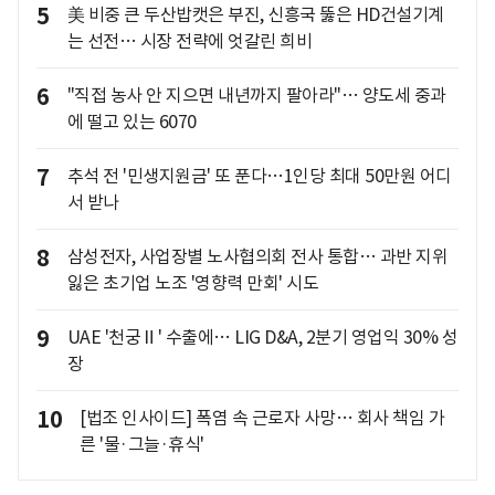
5
美 비중 큰 두산밥캣은 부진, 신흥국 뚫은 HD건설기계
는 선전… 시장 전략에 엇갈린 희비
6
"직접 농사 안 지으면 내년까지 팔아라"… 양도세 중과
에 떨고 있는 6070
7
추석 전 '민생지원금' 또 푼다…1인당 최대 50만원 어디
서 받나
8
삼성전자, 사업장별 노사협의회 전사 통합… 과반 지위
잃은 초기업 노조 '영향력 만회' 시도
9
UAE '천궁Ⅱ' 수출에… LIG D&A, 2분기 영업익 30% 성
장
10
[법조 인사이드] 폭염 속 근로자 사망… 회사 책임 가
른 '물·그늘·휴식'