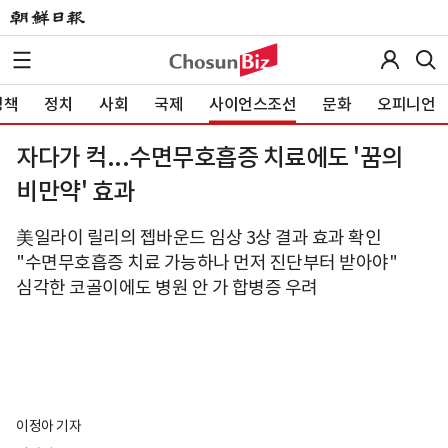
정책
정치
사회
국제
사이언스조선
문화
오피니언
자다가 컥...수면무호흡증 치료에도 '꿈의
비만약' 효과
美일라이 릴리의 젭바운드 임상 3상 결과 효과 확인
"수면무호흡증 치료 가능하나 먼저 진단부터 받아야"
심각한 코골이에도 병원 안 가 합병증 우려
이정아 기자