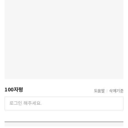
100자평
도움말
삭제기준