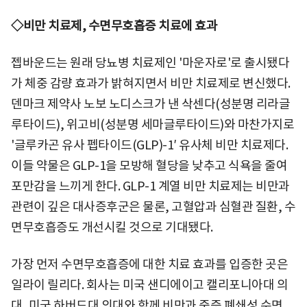
◇비만 치료제, 수면무호흡증 치료에 효과
젭바운드는 원래 당뇨병 치료제인 '마운자로'로 출시됐다
가 체중 감량 효과가 밝혀지면서 비만 치료제로 변신했다.
덴마크 제약사 노보 노디스크가 낸 삭센다(성분명 리라글
루타이드), 위고비(성분명 세마글루타이드)와 마찬가지로
'글루카곤 유사 펩타이드(GLP)-1′ 유사체 비만 치료제다.
이들 약물은 GLP-1을 모방해 혈당을 낮추고 식욕을 줄여
포만감을 느끼게 한다. GLP-1 계열 비만 치료제는 비만과
관련이 깊은 대사증후군은 물론, 고혈압과 심혈관 질환, 수
면무호흡증도 개선시킬 것으로 기대됐다.
가장 먼저 수면무호흡증에 대한 치료 효과를 입증한 곳은
일라이 릴리다. 회사는 미국 샌디에이고 캘리포니아대 의
대, 미국 하버드대 의대와 함께 비만과 중증 폐쇄성 수면