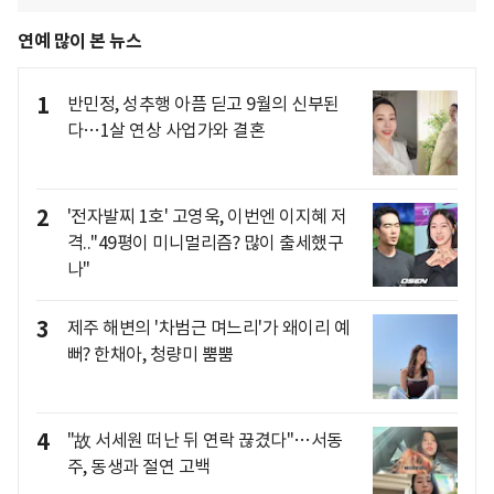
연예 많이 본 뉴스
1
반민정, 성추행 아픔 딛고 9월의 신부된
다…1살 연상 사업가와 결혼
2
'전자발찌 1호' 고영욱, 이번엔 이지혜 저
격.."49평이 미니멀리즘? 많이 출세했구
나"
3
제주 해변의 '차범근 며느리'가 왜이리 예
뻐? 한채아, 청량미 뿜뿜
4
"故 서세원 떠난 뒤 연락 끊겼다"…서동
주, 동생과 절연 고백