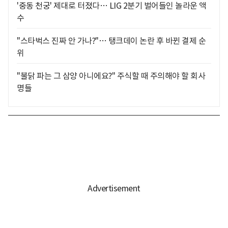
'중동 천궁' 제대로 터졌다… LIG 2분기 벌어들인 놀라운 액
수
"스타벅스 진짜 안 가나?"… 탱크데이 논란 후 바뀐 결제 순
위
"불닭 파는 그 삼양 아니에요?" 주식할 때 주의해야 할 회사
명들