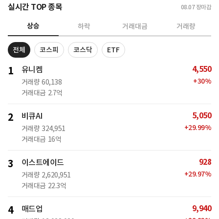
실시간 TOP 종목
08.07
장마감
상승
하락
거래대금
거래량
전체
코스피
코스닥
ETF
4,550
1
유니켐
+
30
%
거래량
60,138
거래대금
2.7억
5,050
2
비큐AI
+
29.99
%
거래량
324,951
거래대금
16억
928
3
이스트에이드
+
29.97
%
거래량
2,620,951
거래대금
22.3억
9,940
4
매드업