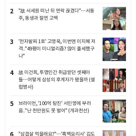
2
"故 서세원 떠난 뒤 연락 끊겼다"…서동
주, 동생과 절연 고백
3
'전자발찌 1호' 고영욱, 이번엔 이지혜 저
격.."49평이 미니멀리즘? 많이 출세했구
나"
4
故 이건희, 투명인간 취급받던 셋째아
들…어떻게 삼성의 후계자가 됐을까 (셀
럽병사)
5
브라이언, '100억 탕진' 서인영에 부러
움.."난 천만원도 못 벌어" (개과천선)
6
"삼겹살 먹을래요?"…'흑백요리사' 김도