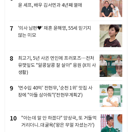
윤 셰프, 배우 김서연과 4년째 열애
7
'의사 남편♥' 재혼 윤해영, 55세 믿기지
않는 미모
8
최고기, 5년 사귄 연인에 프러포즈…전처
유깻잎도 "알콩달콩 잘 살아" 응원 (X의 사
생활)
9
'연수입 40억' 전현무, '순천 1위' 맛집 사
장에 "아들 삼아줘"('전현무계획2')
10
"아는데 말 안 하겠다" 양상국, 또 거들먹
거리더니..대굴욕('왕은 무얼 자셨는가')