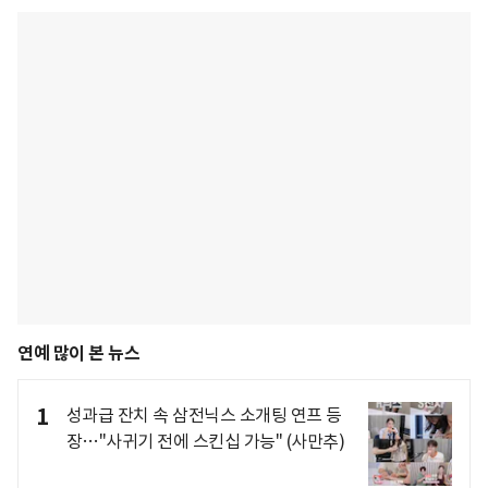
연예 많이 본 뉴스
1
성과급 잔치 속 삼전닉스 소개팅 연프 등
장…"사귀기 전에 스킨십 가능" (사만추)