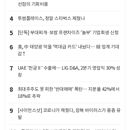
선점의 기회비용
4
투썸플레이스, 정말 스타벅스 제쳤나
5
[단독] 부대찌개·보쌈 프랜차이즈 '놀부' 기업회생 신청
6
美, 中 태양광 막을 '역대급 카드' 내놨다… 韓 업계 기대
감↑
7
UAE '천궁Ⅱ' 수출에… LIG D&A, 2분기 영업익 30% 성
장
8
최대주주도 못 피한 '반대매매' 폭탄… 지분율 42%에서
18%로 추락
9
[사이언스샷] 코로나가 깨웠다, 잠복 바이러스가 중증 유
발