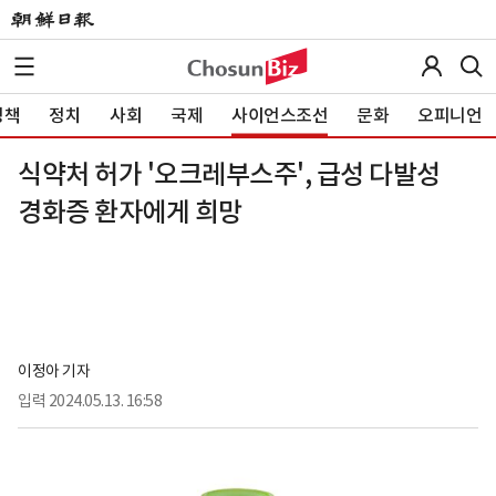
정책
정치
사회
국제
사이언스조선
문화
오피니언
식약처 허가 '오크레부스주', 급성 다발성
경화증 환자에게 희망
이정아 기자
입력
2024.05.13. 16:58