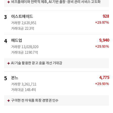
비즈플레이와 전략적 제휴, AI 기반 출장·경비 관리 서비스 고도화
928
3
이스트에이드
+
29.97
%
거래량
2,620,951
거래대금
22.3억
9,940
4
매드업
+
29.93
%
거래량
13,028,020
거래대금
1190.7억
AI 기술 활용한 광고 효율 개선 기대감
4,775
5
본느
+
29.93
%
거래량
3,261,711
거래대금
148.4억
구미현 전 아워홈 회장 경영권 인수