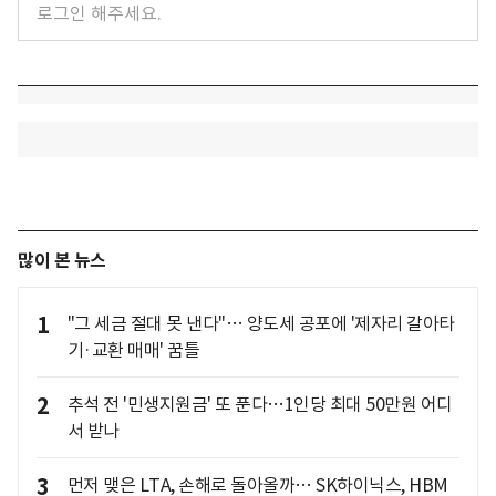
많이 본 뉴스
1
"그 세금 절대 못 낸다"… 양도세 공포에 '제자리 갈아타
기·교환 매매' 꿈틀
2
추석 전 '민생지원금' 또 푼다…1인당 최대 50만원 어디
서 받나
3
먼저 맺은 LTA, 손해로 돌아올까… SK하이닉스, HBM