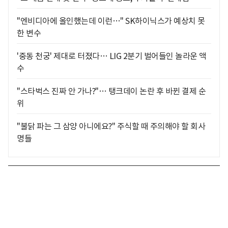
"엔비디아에 올인했는데 이런…" SK하이닉스가 예상치 못
한 변수
'중동 천궁' 제대로 터졌다… LIG 2분기 벌어들인 놀라운 액
수
"스타벅스 진짜 안 가나?"… 탱크데이 논란 후 바뀐 결제 순
위
"불닭 파는 그 삼양 아니에요?" 주식할 때 주의해야 할 회사
명들