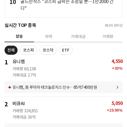
10
골드만삭스 "코스피 급락은 조정일 뿐…1만2000 간
다"
실시간 TOP 종목
08.06
장마감
상승
하락
거래대금
거래량
전체
코스피
코스닥
ETF
4,550
1
유니켐
+
30
%
거래량
60,138
거래대금
2.7억
유니켐, 美 루미아 테크놀로지스 인수…85억7400만원
5,050
2
비큐AI
+
29.99
%
거래량
324,951
거래대금
16억