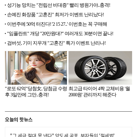
오늘의 핫뉴스
"그 세금 절대 못 낸다" 양도세 공포, 부자들의 '절세법'