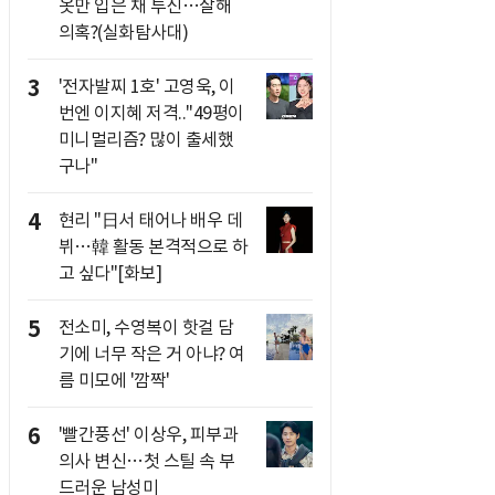
옷만 입은 채 투신…살해
의혹?(실화탐사대)
3
'전자발찌 1호' 고영욱, 이
번엔 이지혜 저격.."49평이
미니멀리즘? 많이 출세했
구나"
4
현리 "日서 태어나 배우 데
뷔…韓 활동 본격적으로 하
고 싶다"[화보]
5
전소미, 수영복이 핫걸 담
기에 너무 작은 거 아냐? 여
름 미모에 '깜짝'
6
'빨간풍선' 이상우, 피부과
의사 변신…첫 스틸 속 부
드러운 남성미