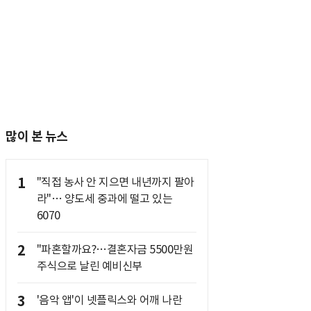
많이 본 뉴스
1
"직접 농사 안 지으면 내년까지 팔아
라"… 양도세 중과에 떨고 있는
6070
2
"파혼할까요?…결혼자금 5500만원
주식으로 날린 예비신부
3
'음악 앱'이 넷플릭스와 어깨 나란