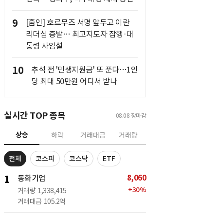
9
[줌인] 호르무즈 서명 앞두고 이란
리더십 증발… 최고지도자 잠행·대
통령 사임설
10
추석 전 '민생지원금' 또 푼다…1인
당 최대 50만원 어디서 받나
실시간 TOP 종목
08.08
장마감
상승
하락
거래대금
거래량
전체
코스피
코스닥
ETF
8,060
1
동화기업
+
30
%
거래량
1,338,415
거래대금
105.2억