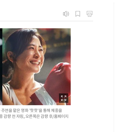
주연을 맡은 영화 '핫핫'을 통해 체중을
중 감량 전 자링, 오른쪽은 감량 후/홈페이지