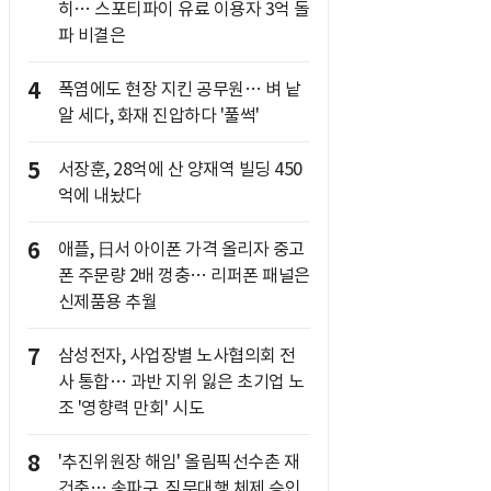
히… 스포티파이 유료 이용자 3억 돌
파 비결은
4
폭염에도 현장 지킨 공무원… 벼 낱
알 세다, 화재 진압하다 '풀썩'
5
서장훈, 28억에 산 양재역 빌딩 450
억에 내놨다
6
애플, 日서 아이폰 가격 올리자 중고
폰 주문량 2배 껑충… 리퍼폰 패널은
신제품용 추월
7
삼성전자, 사업장별 노사협의회 전
사 통합… 과반 지위 잃은 초기업 노
조 '영향력 만회' 시도
8
'추진위원장 해임' 올림픽선수촌 재
건축… 송파구, 직무대행 체제 승인