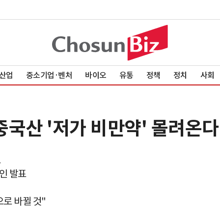
산업
중소기업·벤처
바이오
유통
정책
정치
사회
중국산 '저가 비만약' 몰려온다
료
라인 발표
로 바뀔 것"