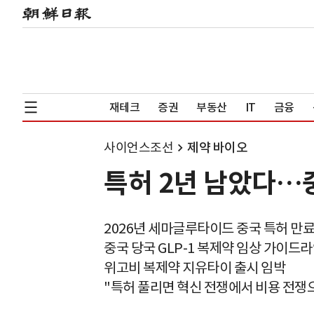
재테크
증권
부동산
IT
금융
사이언스조선
제약 바이오
특허 2년 남았다…
2026년 세마글루타이드 중국 특허 만
중국 당국 GLP-1 복제약 임상 가이드
위고비 복제약 지유타이 출시 임박
"특허 풀리면 혁신 전쟁에서 비용 전쟁으