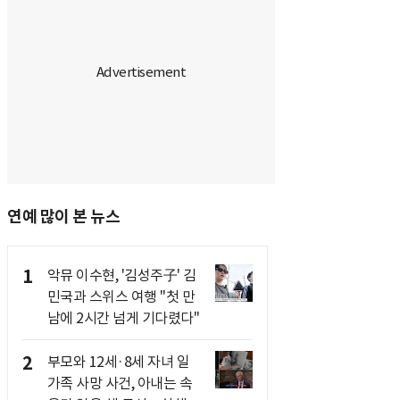
연예 많이 본 뉴스
1
악뮤 이수현, '김성주子' 김
민국과 스위스 여행 "첫 만
남에 2시간 넘게 기다렸다"
2
부모와 12세·8세 자녀 일
가족 사망 사건, 아내는 속