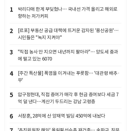
1
박리다매 한계 부딪혔나… 국내선 가격 올리고 해외로
향하는 저가커피
2
[르포] 부동산 공급 대책에 뜨거운 감자된 '용산공원'…
시민들은 "녹지 지켜야"
3
"직접 농사 안 지으면 내년까지 팔아라"… 양도세 중과
에 떨고 있는 6070
4
[주간 특산물] 폭염을 이겨내는 푸릇함… '대관령 배추·
무'
5
압구정현대, 직접 증여가 매각 후 현금 증여보다 세금 7
억 덜 낸다…계산기 두드리는 강남 고령층
6
서장훈, 28억에 산 양재역 빌딩 450억에 내놨다
7
'추진위원장 해임' 올림픽선수촌 재건축… 송파구, 직무