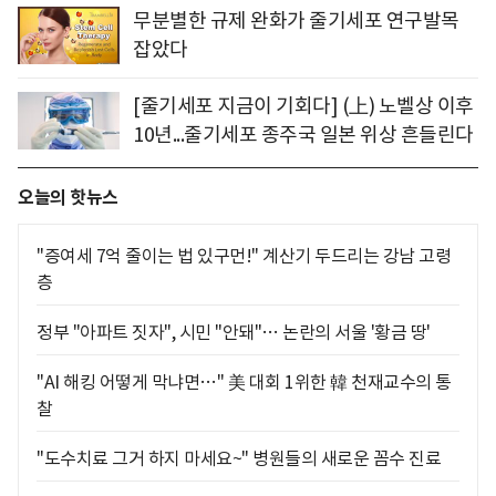
무분별한 규제 완화가 줄기세포 연구발목
잡았다
[줄기세포 지금이 기회다] (上) 노벨상 이후
10년...줄기세포 종주국 일본 위상 흔들린다
오늘의 핫뉴스
"증여세 7억 줄이는 법 있구먼!" 계산기 두드리는 강남 고령
층
정부 "아파트 짓자", 시민 "안돼"… 논란의 서울 '황금 땅'
"AI 해킹 어떻게 막냐면…" 美 대회 1위한 韓 천재교수의 통
찰
"도수치료 그거 하지 마세요~" 병원들의 새로운 꼼수 진료