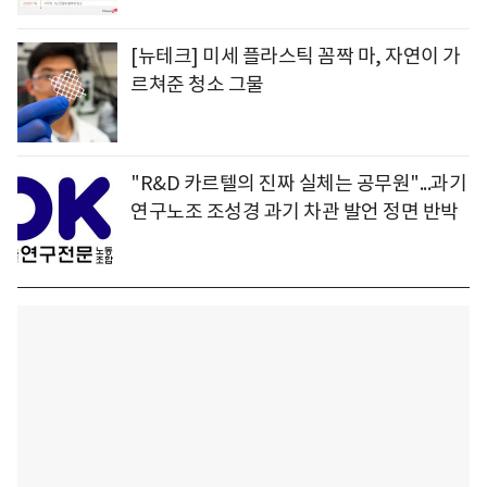
[뉴테크] 미세 플라스틱 꼼짝 마, 자연이 가
르쳐준 청소 그물
"R&D 카르텔의 진짜 실체는 공무원"...과기
연구노조 조성경 과기 차관 발언 정면 반박