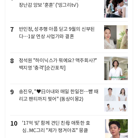
장난감 양보 '훈훈' ('띵그리tv')
7
반민정, 성추행 아픔 딛고 9월의 신부된
다…1살 연상 사업가와 결혼
8
정석원 "하이닉스가 뭐예요? 맥주회사?"
백지영 '충격'[순간포착]
9
송진우, "♥日아내와 매일 한일전…뺨 때
리고 팬티까지 찢어" (동상이몽2)
10
'17억 빚' 함께 견딘 친母 애틋한 효
심..MC그리 "제가 챙겨야죠" 뭉클