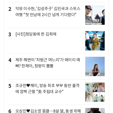
2
악뮤 이수현, '김성주子' 김민국과 스위스
여행 "첫 만남에 2시간 넘게 기다렸다"
3
[사진]청담동에 뜬 김희애
4
제주 해변의 '차범근 며느리'가 왜이리 예
뻐? 한채아, 청량미 뿜뿜
5
조규찬♥해이, 방송 최초 부부 동반 출격
에 깜짝 근황 "美 주립대 교수"
6
오상진♥김소영 뭉클…8살 딸, 동생 위해