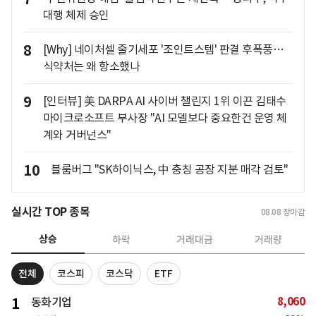
대행 체제 승인
8
[Why] 네이처셀 줄기세포 '조인트스템' 판결 후폭풍…
식약처는 왜 항소했나
9
[인터뷰] 美 DARPA AI 사이버 챌린지 1위 이끈 김태수
마이크로소프트 부사장 "AI 모델보다 중요한건 운영 체
계와 거버넌스"
10
블룸버그 "SK하이닉스, 中 충칭 공장 지분 매각 검토"
실시간 TOP 종목
08.08
장마감
상승
하락
거래대금
거래량
전체
코스피
코스닥
ETF
8,060
1
동화기업