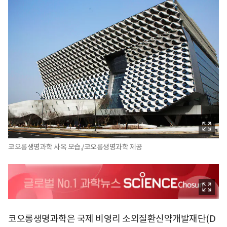
코오롱생명과학 사옥 모습./코오롱생명과학 제공
코오롱생명과학은 국제 비영리 소외질환신약개발재단(D