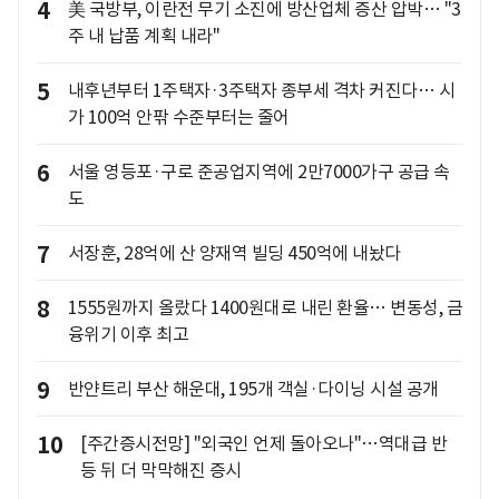
4
美 국방부, 이란전 무기 소진에 방산업체 증산 압박… "3
주 내 납품 계획 내라"
5
내후년부터 1주택자·3주택자 종부세 격차 커진다… 시
가 100억 안팎 수준부터는 줄어
6
서울 영등포·구로 준공업지역에 2만7000가구 공급 속
도
7
서장훈, 28억에 산 양재역 빌딩 450억에 내놨다
8
1555원까지 올랐다 1400원대로 내린 환율… 변동성, 금
융위기 이후 최고
9
반얀트리 부산 해운대, 195개 객실·다이닝 시설 공개
10
[주간증시전망] "외국인 언제 돌아오나"…역대급 반
등 뒤 더 막막해진 증시