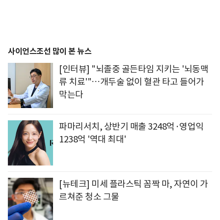
사이언스조선 많이 본 뉴스
[인터뷰] "뇌졸중 골든타임 지키는 '뇌동맥
류 치료'"…개두술 없이 혈관 타고 들어가
막는다
파마리서치, 상반기 매출 3248억·영업익
1238억 '역대 최대'
[뉴테크] 미세 플라스틱 꼼짝 마, 자연이 가
르쳐준 청소 그물