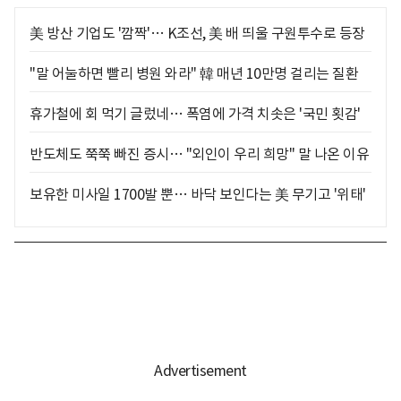
美 방산 기업도 '깜짝'… K조선, 美 배 띄울 구원투수로 등장
"말 어눌하면 빨리 병원 와라" 韓 매년 10만명 걸리는 질환
휴가철에 회 먹기 글렀네… 폭염에 가격 치솟은 '국민 횟감'
반도체도 쭉쭉 빠진 증시… "외인이 우리 희망" 말 나온 이유
보유한 미사일 1700발 뿐… 바닥 보인다는 美 무기고 '위태'