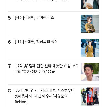
5
[사진]김희애, 우아한 미소
6
[사진]김희애, 청담룩의 정석
7
'17억 빚' 함께 견딘 친母 애틋한 효심..MC
그리 "제가 챙겨야죠" 뭉클
8
'50대 맞아?' 샤를리즈 테론, 시스루부터
컷아웃까지...패션 아우라[지형준의
Behind]