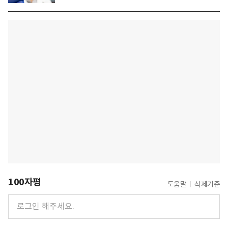
100자평
도움말
삭제기준