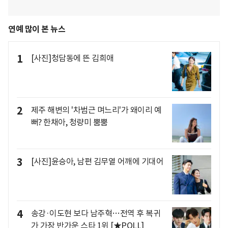
연예 많이 본 뉴스
1
[사진]청담동에 뜬 김희애
2
제주 해변의 '차범근 며느리'가 왜이리 예
뻐? 한채아, 청량미 뿜뿜
3
[사진]윤승아, 남편 김무열 어깨에 기대어
4
송강·이도현 보다 남주혁…전역 후 복귀
가 가장 반가운 스타 1위 [★POLL]