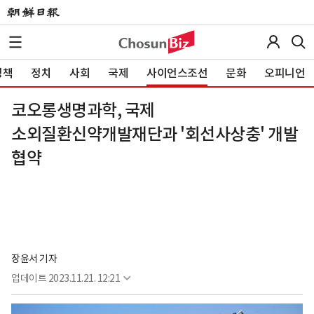
정책
정치
사회
국제
사이언스조선
문화
오피니언
코오롱생명과학, 국제
소외질환신약개발재단과 '회선사상충' 개발
협약
장윤서 기자
업데이트
2023.11.21. 12:21