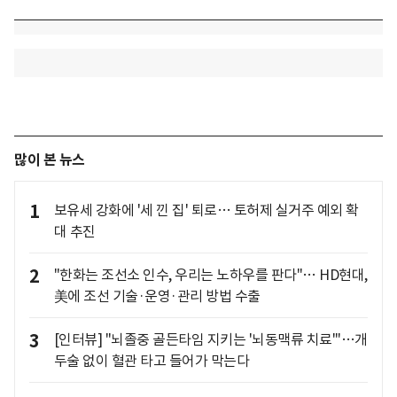
많이 본 뉴스
1
보유세 강화에 '세 낀 집' 퇴로… 토허제 실거주 예외 확
대 추진
2
"한화는 조선소 인수, 우리는 노하우를 판다"… HD현대,
美에 조선 기술·운영·관리 방법 수출
3
[인터뷰] "뇌졸중 골든타임 지키는 '뇌동맥류 치료'"…개
두술 없이 혈관 타고 들어가 막는다