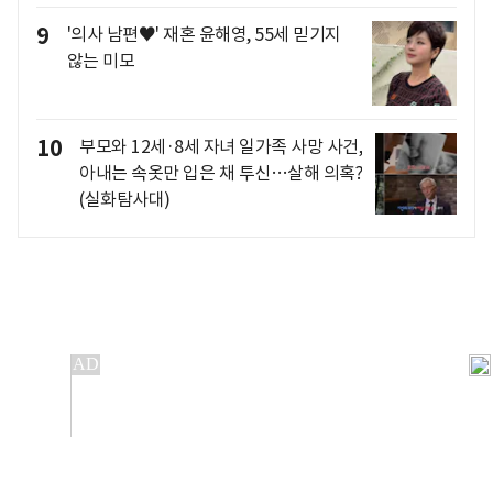
9
'의사 남편♥' 재혼 윤해영, 55세 믿기지
않는 미모
10
부모와 12세·8세 자녀 일가족 사망 사건,
아내는 속옷만 입은 채 투신…살해 의혹?
(실화탐사대)
개인정보처리방침
앱설치(Android)
본 사이트의 주가 시세정보는 정보 제공 목적이며, 오류가