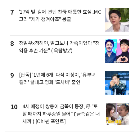
7
'17억 빚' 함께 견딘 친母 애틋한 효심..MC
그리 "제가 챙겨야죠" 뭉클
8
정일우x정해인, 알고보니 가족이었다 "정
약용 후손 가문" ('옥탑방2')
9
[단독] '1년에 6개' 다작 이상이, '유부녀
킬러' 끝내고 영화 '도차비' 출연
10
4세 떼쟁이 쌍둥이 금쪽이 등장, 母 "토
할 때까지 하루종일 울어" ('금쪽같은 내
새끼') [Oh!쎈 포인트]