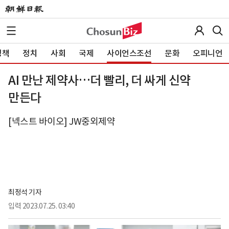
정책
정치
사회
국제
사이언스조선
문화
오피니언
AI 만난 제약사…더 빨리, 더 싸게 신약
만든다
[넥스트 바이오] JW중외제약
최정석 기자
입력
2023.07.25. 03:40