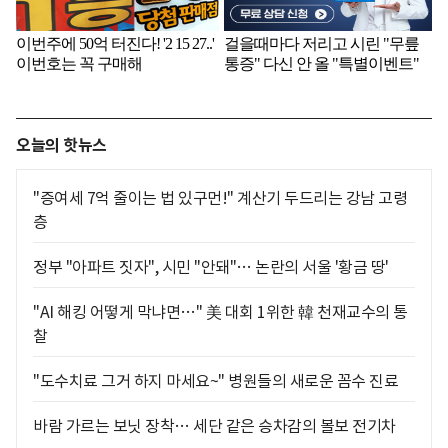
오늘의 핫뉴스
"증여세 7억 줄이는 법 있구먼!" 계산기 두드리는 강남 고령
층
정부 "아파트 짓자", 시민 "안돼"… 논란의 서울 '황금 땅'
"AI 해킹 어떻게 막냐면…" 美 대회 1위한 韓 천재교수의 통
찰
"도수치료 그거 하지 마세요~" 병원들의 새로운 꼼수 진료
바람 가르는 보닛 장착… 세단 같은 승차감의 볼보 전기차