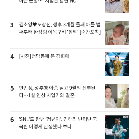
하는 근황…"시험관 일단 NO"
3
김소영♥오상진, 생후 3개월 둘째 아들 벌
써부터 완성형 이목구비 '깜짝' [순간포착]
4
[사진]청담동에 뜬 김희애
5
반민정, 성추행 아픔 딛고 9월의 신부된
다…1살 연상 사업가와 결혼
6
'SNL'도 탐낸 '정년이'..김태리 난리난 국
극씬 어떻게 탄생했나 보니