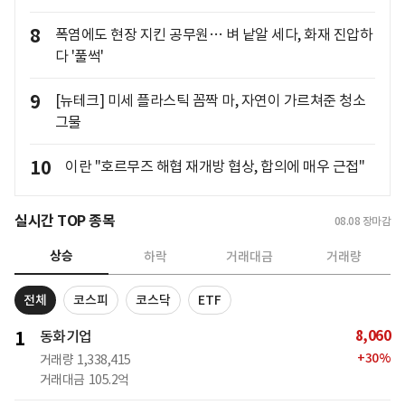
8
폭염에도 현장 지킨 공무원… 벼 낱알 세다, 화재 진압하
다 '풀썩'
9
[뉴테크] 미세 플라스틱 꼼짝 마, 자연이 가르쳐준 청소
그물
10
이란 "호르무즈 해협 재개방 협상, 합의에 매우 근접"
실시간 TOP 종목
08.08
장마감
상승
하락
거래대금
거래량
전체
코스피
코스닥
ETF
8,060
1
동화기업
+
30
%
거래량
1,338,415
거래대금
105.2억