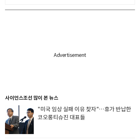
사이언스조선 많이 본 뉴스
"미국 임상 실패 이유 찾자"…휴가 반납한
코오롱티슈진 대표들