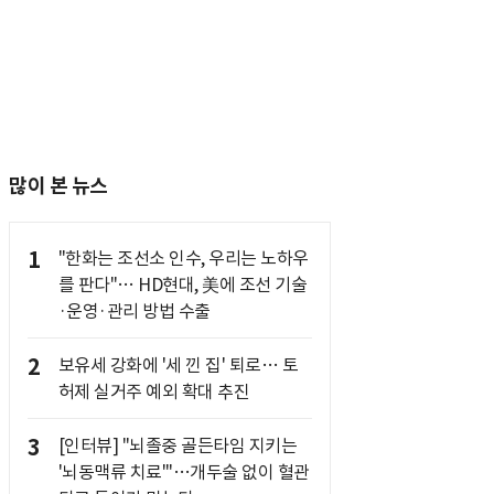
많이 본 뉴스
1
"한화는 조선소 인수, 우리는 노하우
를 판다"… HD현대, 美에 조선 기술
·운영·관리 방법 수출
2
보유세 강화에 '세 낀 집' 퇴로… 토
허제 실거주 예외 확대 추진
3
[인터뷰] "뇌졸중 골든타임 지키는
'뇌동맥류 치료'"…개두술 없이 혈관