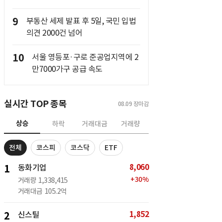
9
부동산 세제 발표 후 5일, 국민 입법
의견 2000건 넘어
10
서울 영등포·구로 준공업지역에 2
만7000가구 공급 속도
실시간 TOP 종목
08.09
장마감
상승
하락
거래대금
거래량
전체
코스피
코스닥
ETF
8,060
1
동화기업
+
30
%
거래량
1,338,415
거래대금
105.2억
1,852
2
신스틸