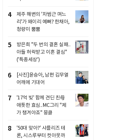
4
제주 해변의 '차범근 며느
리'가 왜이리 예뻐? 한채아,
청량미 뿜뿜
5
방은희 "두 번의 결혼 실패..
아들 허락받고 이혼 결심"
('특종세상')
6
[사진]윤승아, 남편 김무열
어깨에 기대어
7
'17억 빚' 함께 견딘 친母
애틋한 효심..MC그리 "제
가 챙겨야죠" 뭉클
8
'50대 맞아?' 샤를리즈 테
론, 시스루부터 컷아웃까