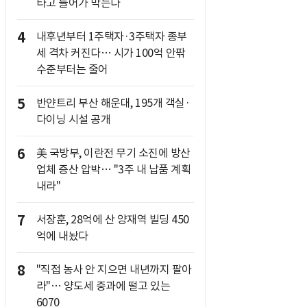
타고 들어가 막는다
4
내후년부터 1주택자·3주택자 종부
세 격차 커진다… 시가 100억 안팎
수준부터는 줄어
5
반얀트리 부산 해운대, 195개 객실·
다이닝 시설 공개
6
美 국방부, 이란전 무기 소진에 방산
업체 증산 압박… "3주 내 납품 계획
내라"
7
서장훈, 28억에 산 양재역 빌딩 450
억에 내놨다
8
"직접 농사 안 지으면 내년까지 팔아
라"… 양도세 중과에 떨고 있는
6070