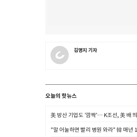
김명지 기자
오늘의 핫뉴스
美 방산 기업도 '깜짝'… K조선, 美 배
"말 어눌하면 빨리 병원 와라" 韓 매년 