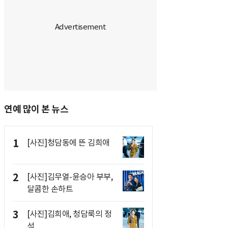
연예 많이 본 뉴스
1
[사진]청담동에 뜬 김희애
2
[사진]김무열-윤승아 부부,
달콤한 손하트
3
[사진]김희애, 청담룩의 정
석