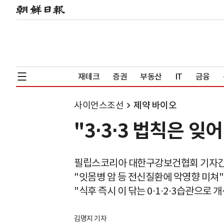
재테크
증권
부동산
IT
금융
사이언스조선
제약 바이오
"3⋅3⋅3 법칙은
필립스코리아 대한구강보건협회 기자
"잇몸병 암 등 전신질환에 악영향 미쳐"
"식후 즉시 이 닦는 0⋅1⋅2⋅3습관으로 
김명지 기자