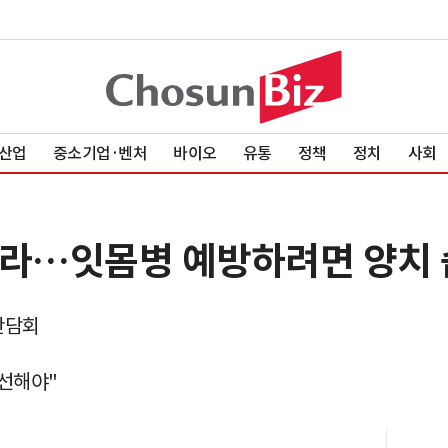
산업
중소기업·벤처
바이오
유통
정책
정치
사회
 잊어라…잇몸병 예방하려면 양치
간담회
개선해야"