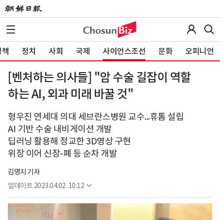
정책
정치
사회
국제
사이언스조선
문화
오피니언
[벤처하는 의사들] "암 수술 길잡이 역할
하는 AI, 외과 미래 바꿀 것"
형우진 연세대 의대 세브란스병원 교수...휴톰 설립
AI 기반 수술 내비게이션 개발
딥러닝 활용해 정교한 3D영상 구현
위장 이어 신장-폐 등 순차 개발
김명지 기자
업데이트
2023.04.02. 10:12