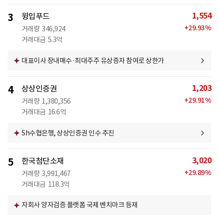
1,554
3
윙입푸드
+
29.93
%
거래량
346,924
거래대금
5.3억
대표이사 장내매수·최대주주 유상증자 참여로 상한가
1,203
4
상상인증권
+
29.91
%
거래량
1,380,356
거래대금
16.6억
Sh수협은행, 상상인증권 인수 추진
3,020
5
한국첨단소재
+
29.89
%
거래량
3,991,467
거래대금
118.3억
자회사 양자검증 플랫폼 국제 벤치마크 등재