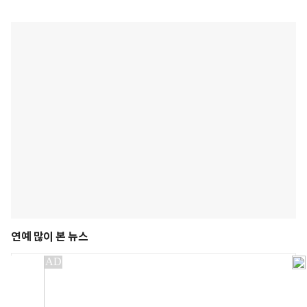
연예 많이 본 뉴스
1
"故 서세원 떠난 뒤 연락 끊겼다"…서동
주, 동생과 절연 고백