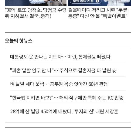
오늘의 핫뉴스
대통령도 못 만나는 지도자… 이란, 통제불능 빠졌다
"파혼 말할 엄두 안 나"… 주식으로 결혼자금 다 날린 女
벼 낱알 세다 풀썩… 공무원 목숨 앗아간 60년 관행
"한국법 지키면 바보?"… 해외 직구에만 특혜 주는 KC 인증
28억에 산 빌딩 450억에 내놨다, '투자의 신' 내린 서장훈