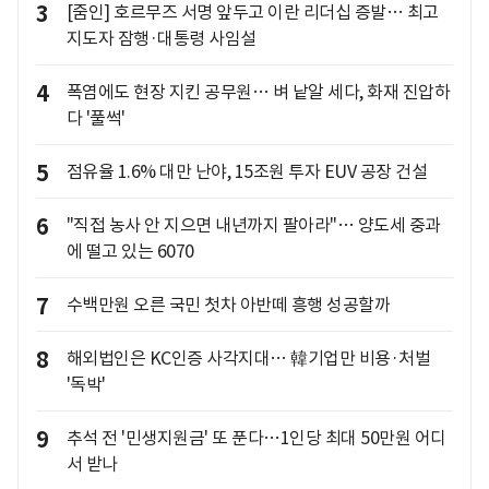
3
[줌인] 호르무즈 서명 앞두고 이란 리더십 증발… 최고
지도자 잠행·대통령 사임설
4
폭염에도 현장 지킨 공무원… 벼 낱알 세다, 화재 진압하
다 '풀썩'
5
점유율 1.6% 대만 난야, 15조원 투자 EUV 공장 건설
6
"직접 농사 안 지으면 내년까지 팔아라"… 양도세 중과
에 떨고 있는 6070
7
수백만원 오른 국민 첫차 아반떼 흥행 성공할까
8
해외법인은 KC인증 사각지대… 韓기업만 비용·처벌
'독박'
9
추석 전 '민생지원금' 또 푼다…1인당 최대 50만원 어디
서 받나