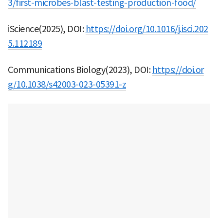
3/first-microbes-blast-testing-production-food/
iScience(2025), DOI:
https://doi.org/10.1016/j.isci.202
5.112189
Communications Biology(2023), DOI:
https://doi.or
g/10.1038/s42003-023-05391-z