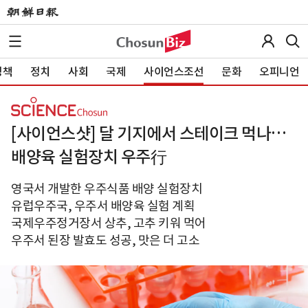
정책
정치
사회
국제
사이언스조선
문화
오피니언
[사이언스샷] 달 기지에서 스테이크 먹나…
배양육 실험장치 우주行
영국서 개발한 우주식품 배양 실험장치
유럽우주국, 우주서 배양육 실험 계획
국제우주정거장서 상추, 고추 키워 먹어
우주서 된장 발효도 성공, 맛은 더 고소