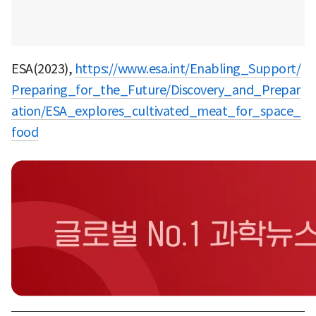
ESA(2023),
https://www.esa.int/Enabling_Support/
Preparing_for_the_Future/Discovery_and_Prepar
ation/ESA_explores_cultivated_meat_for_space_
food