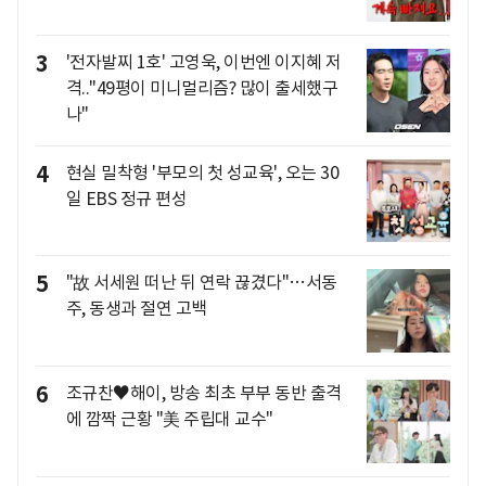
3
'전자발찌 1호' 고영욱, 이번엔 이지혜 저
격.."49평이 미니멀리즘? 많이 출세했구
나"
4
현실 밀착형 '부모의 첫 성교육', 오는 30
일 EBS 정규 편성
5
"故 서세원 떠난 뒤 연락 끊겼다"…서동
주, 동생과 절연 고백
6
조규찬♥해이, 방송 최초 부부 동반 출격
에 깜짝 근황 "美 주립대 교수"