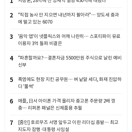
1
서장훈, 28억에 산 양재역 빌딩 450억에 내놨다
2
"직접 농사 안 지으면 내년까지 팔아라"… 양도세 중과
에 떨고 있는 6070
3
'음악 앱'이 넷플릭스와 어깨 나란히… 스포티파이 유료
이용자 3억 돌파 비결은
4
"파혼할까요?…결혼자금 5500만원 주식으로 날린 예비
신부
5
폭염에도 현장 지킨 공무원… 벼 낱알 세다, 화재 진압하
다 '풀썩'
6
애플, 日서 아이폰 가격 올리자 중고폰 주문량 2배 껑
충… 리퍼폰 패널은 신제품용 추월
7
[줌인] 호르무즈 서명 앞두고 이란 리더십 증발… 최고
지도자 잠행·대통령 사임설