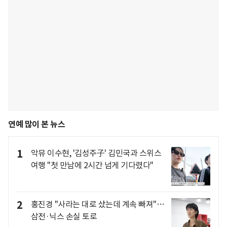
연예 많이 본 뉴스
1
악뮤 이수현, '김성주子' 김민국과 스위스
여행 "첫 만남에 2시간 넘게 기다렸다"
2
홍진경 "사라는 대로 샀는데 계속 빠져"…
삼전·닉스 손실 토로