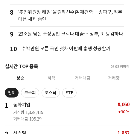
8
'추진위원장 해임' 올림픽선수촌 재건축… 송파구, 직무
대행 체제 승인
9
23조원 남은 소상공인 코로나 대출… 정부, 또 탕감하나
10
수백만원 오른 국민 첫차 아반떼 흥행 성공할까
실시간 TOP 종목
08.08
장마감
상승
하락
거래대금
거래량
전체
코스피
코스닥
ETF
8,060
1
동화기업
+
30
%
거래량
1,338,415
거래대금
105.2억
1,852
2
신스틸