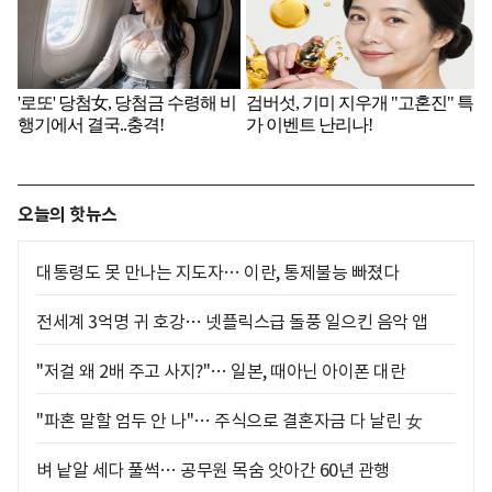
오늘의 핫뉴스
대통령도 못 만나는 지도자… 이란, 통제불능 빠졌다
전세계 3억명 귀 호강… 넷플릭스급 돌풍 일으킨 음악 앱
"저걸 왜 2배 주고 사지?"… 일본, 때아닌 아이폰 대란
"파혼 말할 엄두 안 나"… 주식으로 결혼자금 다 날린 女
벼 낱알 세다 풀썩… 공무원 목숨 앗아간 60년 관행