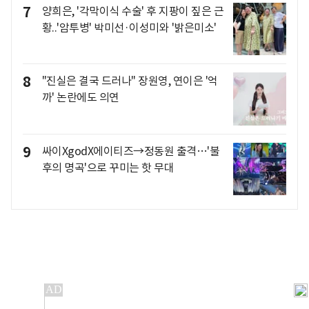
7
양희은, '각막이식 수술' 후 지팡이 짚은 근
황..'암투병' 박미선·이성미와 '밝은미소'
8
"진실은 결국 드러나" 장원영, 연이은 '억
까' 논란에도 의연
9
싸이XgodX에이티즈→정동원 출격…'불
후의 명곡'으로 꾸미는 핫 무대