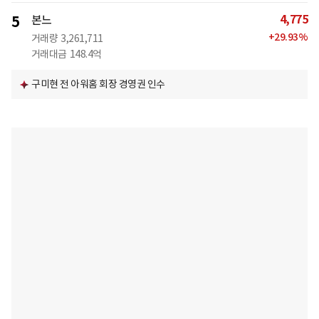
4,775
5
본느
+
29.93
%
거래량
3,261,711
거래대금
148.4억
구미현 전 아워홈 회장 경영권 인수