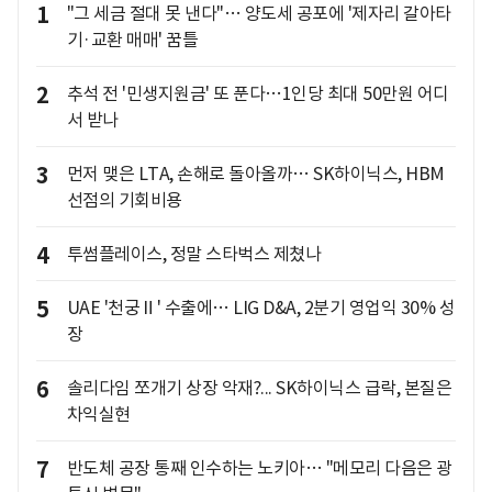
1
"그 세금 절대 못 낸다"… 양도세 공포에 '제자리 갈아타
기·교환 매매' 꿈틀
2
추석 전 '민생지원금' 또 푼다…1인당 최대 50만원 어디
서 받나
3
먼저 맺은 LTA, 손해로 돌아올까… SK하이닉스, HBM
선점의 기회비용
4
투썸플레이스, 정말 스타벅스 제쳤나
5
UAE '천궁Ⅱ' 수출에… LIG D&A, 2분기 영업익 30% 성
장
6
솔리다임 쪼개기 상장 악재?... SK하이닉스 급락, 본질은
차익실현
7
반도체 공장 통째 인수하는 노키아… "메모리 다음은 광