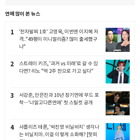
연예 많이 본 뉴스
1
'전자발찌 1호' 고영욱, 이번엔 이지혜 저
격.."49평이 미니멀리즘? 많이 출세했구
나"
2
스트레이 키즈, '과거 vs 미래'로 갈 수 있
다면? 리노 "딱 2주 전으로 가고 싶다"
3
서강준, 안은진과 10년 장기연애 무드 포
착…'너말고다른연애' 첫 스틸컷 공개
4
샤를리즈 테론, '박진영 비닐바지' 생각나
는 비닐치마..이걸 이렇게 소화해? [핫피