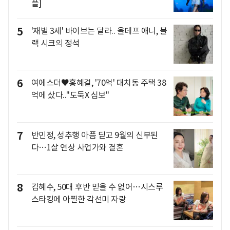
플]
5
'재벌 3세' 바이브는 달라.. 올데프 애니, 블
랙 시크의 정석
6
여에스더♥홍혜걸, '70억' 대치동 주택 38
억에 샀다.."도둑X 심보"
7
반민정, 성추행 아픔 딛고 9월의 신부된
다…1살 연상 사업가와 결혼
8
김혜수, 50대 후반 믿을 수 없어…시스루
스타킹에 아찔한 각선미 자랑