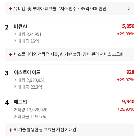
유니켐, 美 루미아 테크놀로지스 인수…85억7400만원
5,050
2
비큐AI
+
29.99
%
거래량
324,951
거래대금
16억
비즈플레이와 전략적 제휴, AI 기반 출장·경비 관리 서비스 고도화
928
3
이스트에이드
+
29.97
%
거래량
2,620,951
거래대금
22.3억
9,940
4
매드업
+
29.93
%
거래량
13,028,020
거래대금
1190.7억
AI 기술 활용한 광고 효율 개선 기대감