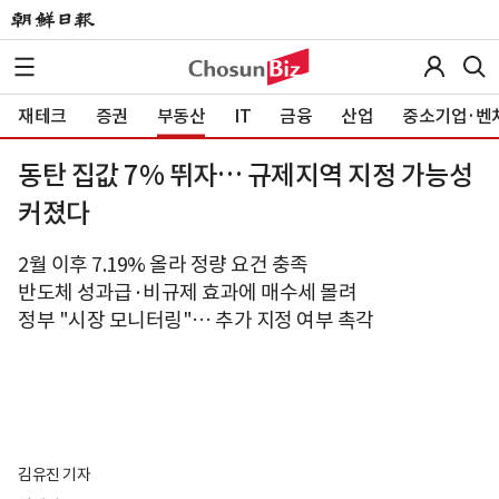
재테크
증권
부동산
IT
금융
산업
중소기업·벤
동탄 집값 7% 뛰자… 규제지역 지정 가능성
커졌다
2월 이후 7.19% 올라 정량 요건 충족
반도체 성과급·비규제 효과에 매수세 몰려
정부 "시장 모니터링"… 추가 지정 여부 촉각
김유진 기자