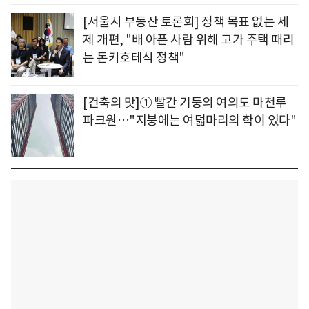
[서울시 부동산 토론회] 정책 목표 없는 세
제 개편, "배 아픈 사람 위해 고가 주택 때리
는 돈키호테식 정책"
[건축의 맛]① 빨간 기둥의 여의도 마천루
파크원…"지붕에는 여덟마리의 학이 있다"