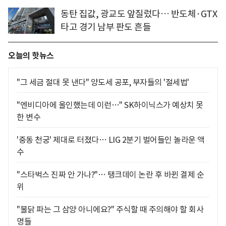
동탄 집값, 광교도 앞질렀다… 반도체·GTX
타고 경기 남부 판도 흔들
오늘의 핫뉴스
"그 세금 절대 못 낸다" 양도세 공포, 부자들의 '절세법'
"엔비디아에 올인했는데 이런…" SK하이닉스가 예상치 못
한 변수
'중동 천궁' 제대로 터졌다… LIG 2분기 벌어들인 놀라운 액
수
"스타벅스 진짜 안 가나?"… 탱크데이 논란 후 바뀐 결제 순
위
"불닭 파는 그 삼양 아니에요?" 주식할 때 주의해야 할 회사
명들