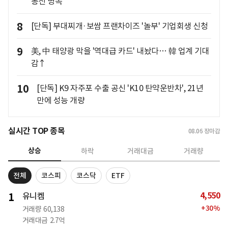
통신 병목"
8
[단독] 부대찌개·보쌈 프랜차이즈 '놀부' 기업회생 신청
9
美, 中 태양광 막을 '역대급 카드' 내놨다… 韓 업계 기대
감↑
10
[단독] K9 자주포 수출 공신 'K10 탄약운반차', 21년
만에 성능 개량
실시간 TOP 종목
08.06
장마감
상승
하락
거래대금
거래량
전체
코스피
코스닥
ETF
4,550
1
유니켐
+
30
%
거래량
60,138
거래대금
2.7억