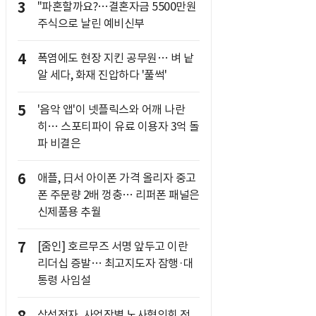
3
"파혼할까요?…결혼자금 5500만원
주식으로 날린 예비신부
4
폭염에도 현장 지킨 공무원… 벼 낱
알 세다, 화재 진압하다 '풀썩'
5
'음악 앱'이 넷플릭스와 어깨 나란
히… 스포티파이 유료 이용자 3억 돌
파 비결은
6
애플, 日서 아이폰 가격 올리자 중고
폰 주문량 2배 껑충… 리퍼폰 패널은
신제품용 추월
7
[줌인] 호르무즈 서명 앞두고 이란
리더십 증발… 최고지도자 잠행·대
통령 사임설
삼성전자, 사업장별 노사협의회 전