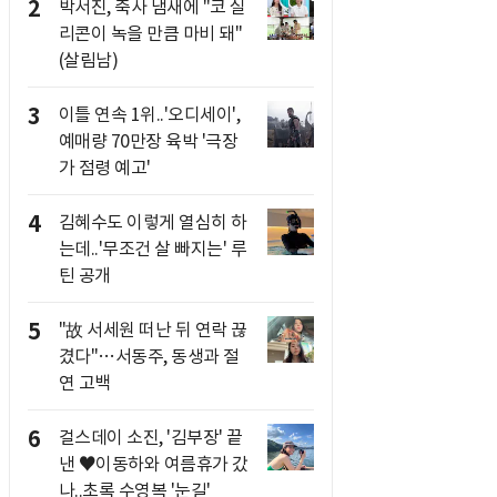
2
박서진, 축사 냄새에 "코 실
리콘이 녹을 만큼 마비 돼"
(살림남)
3
이틀 연속 1위..'오디세이',
예매량 70만장 육박 '극장
가 점령 예고'
4
김혜수도 이렇게 열심히 하
는데..'무조건 살 빠지는' 루
틴 공개
5
"故 서세원 떠난 뒤 연락 끊
겼다"…서동주, 동생과 절
연 고백
6
걸스데이 소진, '김부장' 끝
낸 ♥이동하와 여름휴가 갔
나..초록 수영복 '눈길'