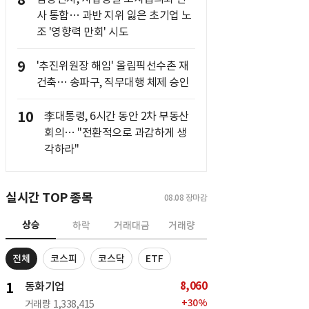
8
사 통합… 과반 지위 잃은 초기업 노
조 '영향력 만회' 시도
9
'추진위원장 해임' 올림픽선수촌 재
건축… 송파구, 직무대행 체제 승인
10
李대통령, 6시간 동안 2차 부동산
회의… "전환적으로 과감하게 생
각하라"
실시간 TOP 종목
08.08
장마감
상승
하락
거래대금
거래량
전체
코스피
코스닥
ETF
8,060
1
동화기업
+
30
%
거래량
1,338,415