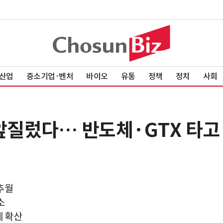
산업
중소기업·벤처
바이오
유통
정책
정치
사회
앞질렀다… 반도체·GTX 타고
 추월
소
세 확산