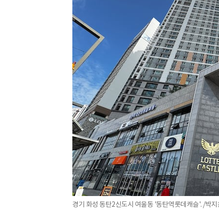
경기 화성 동탄2신도시 여울동 '동탄역롯데캐슬'. /박지