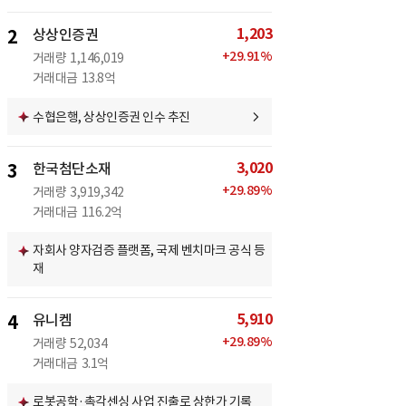
1,203
2
상상인증권
+
29.91
%
거래량
1,146,019
거래대금
13.8억
수협은행, 상상인증권 인수 추진
3,020
3
한국첨단소재
+
29.89
%
거래량
3,919,342
거래대금
116.2억
자회사 양자검증 플랫폼, 국제 벤치마크 공식 등
재
5,910
4
유니켐
+
29.89
%
거래량
52,034
거래대금
3.1억
로봇공학·촉각센싱 사업 진출로 상한가 기록