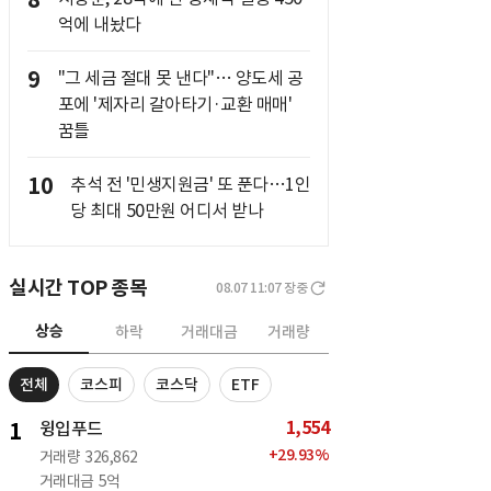
8
억에 내놨다
9
"그 세금 절대 못 낸다"… 양도세 공
포에 '제자리 갈아타기·교환 매매'
꿈틀
10
추석 전 '민생지원금' 또 푼다…1인
당 최대 50만원 어디서 받나
실시간 TOP 종목
08.07 11:07
장중
상승
하락
거래대금
거래량
전체
코스피
코스닥
ETF
1,554
1
윙입푸드
+
29.93
%
거래량
326,862
거래대금
5억