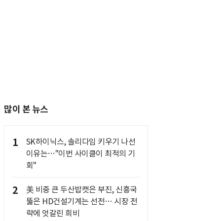
많이 본 뉴스
1
SK하이닉스, 솔리다임 키우기 나선
이유는…"이번 사이클이 최적의 기
회"
2
美 비중 큰 두산밥캣은 부진, 신흥국
뚫은 HD건설기계는 선전… 시장 전
략에 엇갈린 희비