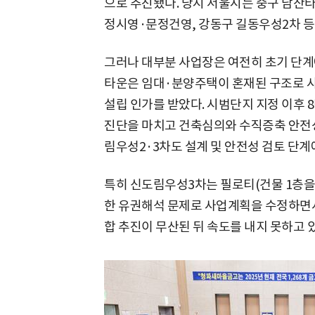
으로 추진됐다. 당시 서울시는 중구 남산타
정시영·문정건영, 강동구 길동우성2차 등
그러나 대부분 사업장은 여전히 초기 단계
타운은 임대·분양주택이 혼재된 구조로 사
설립 인가를 받았다. 시범단지 지정 이후 8
진단을 마치고 건축심의와 수직증축 안전성
림우성2·3차도 설계 및 안전성 검토 단계
특히 신도림우성3차는 필로티(건물 1층을 
한 유권해석 문제로 사업계획을 수정하면서
합 추진이 무산된 뒤 속도를 내지 못하고 있