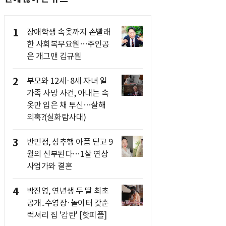
1
장애학생 속옷까지 손빨래
한 사회복무요원…주인공
은 개그맨 김규원
2
부모와 12세·8세 자녀 일
가족 사망 사건, 아내는 속
옷만 입은 채 투신…살해
의혹?(실화탐사대)
3
반민정, 성추행 아픔 딛고 9
월의 신부된다…1살 연상
사업가와 결혼
4
박진영, 연년생 두 딸 최초
공개..수영장·놀이터 갖춘
럭셔리 집 '감탄' [핫피플]