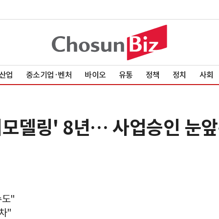
산업
중소기업·벤처
바이오
유통
정책
정치
사회
리모델링' 8년… 사업승인 눈
수도"
차"