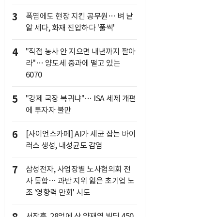
3
폭염에도 현장 지킨 공무원… 벼 낱
알 세다, 화재 진압하다 '풀썩'
4
"직접 농사 안 지으면 내년까지 팔아
라"… 양도세 중과에 떨고 있는
6070
5
"강제 국장 복귀냐"… ISA 세제 개편
에 투자자 불만
6
[사이언스카페] AI가 세균 잡는 바이
러스 생성, 내성균도 감염
7
삼성전자, 사업장별 노사협의회 전
사 통합… 과반 지위 잃은 초기업 노
조 '영향력 만회' 시도
서장훈, 28억에 산 양재역 빌딩 450