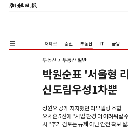
재테크
증권
부동산
IT
금융
부동산
부동산 일반
박원순표 '서울형 
신도림우성1차뿐
정원오 공개 지지했던 리모델링 조합
오세훈 5선에 "사업 환경 더 어려워질 
시 "추가 검토는 규제 아닌 안전 확보 절