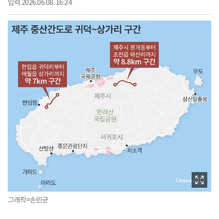
입력
2026.06.08. 16:24
그래픽=손민균