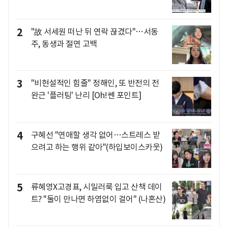
2
"故 서세원 떠난 뒤 연락 끊겼다"…서동
주, 동생과 절연 고백
3
"비현설적인 힘줄" 정해인, 또 반전의 전
완근 '플러팅' 난리 [Oh!쎈 포인트]
4
구혜선 "연애할 생각 없어…스트레스 받
으려고 하는 행위 같아"(하입보이스카웃)
5
류혜영X고경표, 시밀러룩 입고 산책 데이
트? "둘이 만나면 하염없이 걸어" (나혼산)