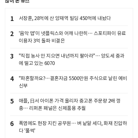
많이 본 뉴스
1
서장훈, 28억에 산 양재역 빌딩 450억에 내놨다
2
'음악 앱'이 넷플릭스와 어깨 나란히… 스포티파이 유료
이용자 3억 돌파 비결은
3
"직접 농사 안 지으면 내년까지 팔아라"… 양도세 중과
에 떨고 있는 6070
4
"파혼할까요?…결혼자금 5500만원 주식으로 날린 예비
신부
5
애플, 日서 아이폰 가격 올리자 중고폰 주문량 2배 껑
충… 리퍼폰 패널은 신제품용 추월
6
폭염에도 현장 지킨 공무원… 벼 낱알 세다, 화재 진압하
다 '풀썩'