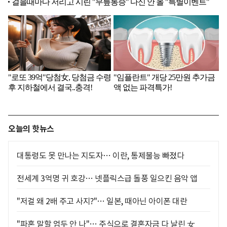
오늘의 핫뉴스
대통령도 못 만나는 지도자… 이란, 통제불능 빠졌다
전세계 3억명 귀 호강… 넷플릭스급 돌풍 일으킨 음악 앱
"저걸 왜 2배 주고 사지?"… 일본, 때아닌 아이폰 대란
"파혼 말할 엄두 안 나"… 주식으로 결혼자금 다 날린 女