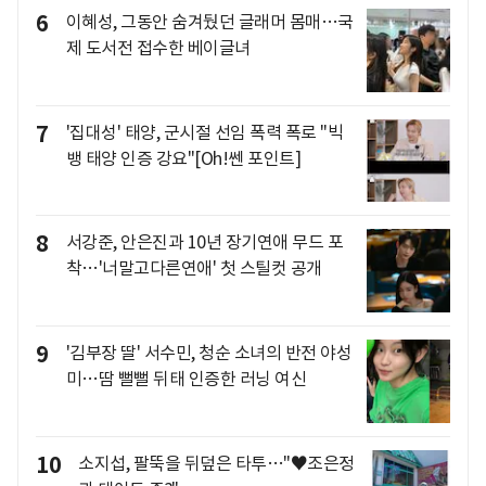
6
이혜성, 그동안 숨겨뒀던 글래머 몸매…국
제 도서전 접수한 베이글녀
7
'집대성' 태양, 군시절 선임 폭력 폭로 "빅
뱅 태양 인증 강요"[Oh!쎈 포인트]
8
서강준, 안은진과 10년 장기연애 무드 포
착…'너말고다른연애' 첫 스틸컷 공개
9
'김부장 딸' 서수민, 청순 소녀의 반전 야성
미…땀 뻘뻘 뒤태 인증한 러닝 여신
10
소지섭, 팔뚝을 뒤덮은 타투…"♥조은정