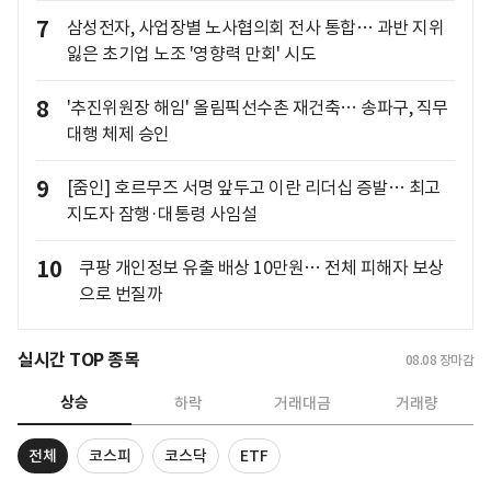
7
삼성전자, 사업장별 노사협의회 전사 통합… 과반 지위
잃은 초기업 노조 '영향력 만회' 시도
8
'추진위원장 해임' 올림픽선수촌 재건축… 송파구, 직무
대행 체제 승인
9
[줌인] 호르무즈 서명 앞두고 이란 리더십 증발… 최고
지도자 잠행·대통령 사임설
10
쿠팡 개인정보 유출 배상 10만원… 전체 피해자 보상
으로 번질까
실시간 TOP 종목
08.08
장마감
상승
하락
거래대금
거래량
전체
코스피
코스닥
ETF