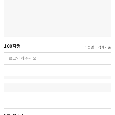
100자평
도움말
삭제기준