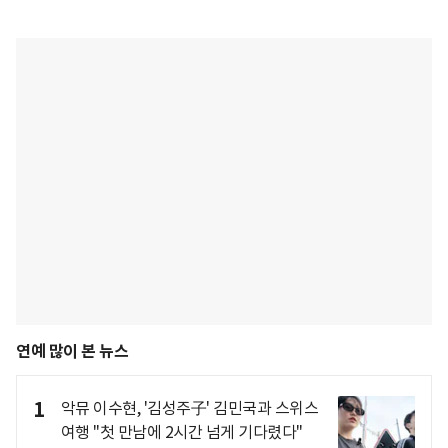
연예 많이 본 뉴스
1
악뮤 이수현, '김성주子' 김민국과 스위스
여행 "첫 만남에 2시간 넘게 기다렸다"